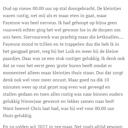
Oud op nieuw 00.00 uur op stal doorgebracht. De kleintjes
waren rustig, net mij als er maar eten in gaat, maar
Fayenne was heel nerveus. Ik had gehoopt op bijna geen
vuurwerk echter ging het wel gewoon los in de dorpen om
ons heen. Siervuurwerk was prachtig maar die k#tknallen....
Fayenne stond te trillen en te trappelen dus die heb ik in
het gangpad gezet, weg bij het Luik en meer bij de kleine
paardjes. Daar was ze een stuk rustiger gelukkig. Ik denk ook
dat ze voor het eerst geen 'grote' buren heeft omdat er
momenteel alleen maar kleintjes thuis staan. Dus dat zorgt
denk ook wel voor meer onrust. Maar goed na dik 10
minuten weer op stal gezet nog even wat geveegd en
stallen gedaan en toen alles rustig was naar binnen ouders
gelukkig Nieuwjaar gewenst en lekker samen naar bed!
Want hoewel Chris laat had, was hij wel voor 00.00 uur
thuis gelukkig.
En zo rolden wij 2022 in zeg maar. Net zoals altijd gewoon