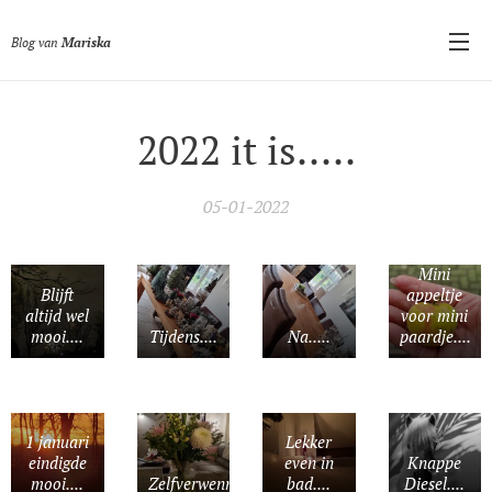
Blog van
Mariska
2022 it is.....
05-01-2022
Mini
Blijft
appeltje
altijd wel
voor mini
mooi....
Tijdens....
Na.....
paardje....
1 januari
Lekker
eindigde
even in
Knappe
mooi....
Zelfverwennerij....
bad....
Diesel....