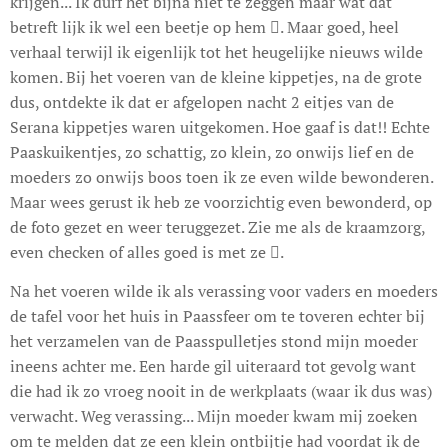
krijgen... Ik durf het bijna niet te zeggen maar wat dat
betreft lijk ik wel een beetje op hem . Maar goed, heel
verhaal terwijl ik eigenlijk tot het heugelijke nieuws wilde
komen. Bij het voeren van de kleine kippetjes, na de grote
dus, ontdekte ik dat er afgelopen nacht 2 eitjes van de
Serana kippetjes waren uitgekomen. Hoe gaaf is dat!! Echte
Paaskuikentjes, zo schattig, zo klein, zo onwijs lief en de
moeders zo onwijs boos toen ik ze even wilde bewonderen.
Maar wees gerust ik heb ze voorzichtig even bewonderd, op
de foto gezet en weer teruggezet. Zie me als de kraamzorg,
even checken of alles goed is met ze .
Na het voeren wilde ik als verassing voor vaders en moeders
de tafel voor het huis in Paassfeer om te toveren echter bij
het verzamelen van de Paasspulletjes stond mijn moeder
ineens achter me. Een harde gil uiteraard tot gevolg want
die had ik zo vroeg nooit in de werkplaats (waar ik dus was)
verwacht. Weg verassing... Mijn moeder kwam mij zoeken
om te melden dat ze een klein ontbijtje had voordat ik de