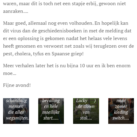
waren, maar dit is toch net een stapje erbij, gewoon niet
aanraken....
Maar goed, allemaal nog even volhouden. En hopelijk kan
dit virus dan de geschiedenisboeken in met de melding dat
er een oplossing is gekomen nadat het helaas vele levens
heeft genomen en verwoest net zoals wij teruglezen over de
pest, cholera, tyfus en Spaanse griep!
Pasen
2014
Meer verhalen later het is nu bijna 10 uur en ik ben enorm
werd
onze
Ook nog
moe...
Happy
(en weer
Opbrengst
Easter
mogen)
Fijne avond!
rondje
geboren
gedaan
bos,
moeilijke
Nu (na
winter
schandalig
bevalling
Lucky 💫)
naar
mensen
en hele
de clown
zomer
die alles
moeilijke
van
kleding
Een hels
wegsmijten.....
start.....
stal....
switch....
karwei
voor mij
maar
tenminste
En deze