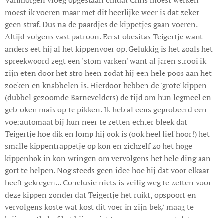
moest ik voeren maar met dit heerlijke weer is dat zeker
geen straf. Dus na de paardjes de kippetjes gaan voeren.
Altijd volgens vast patroon. Eerst obesitas Teigertje want
anders eet hij al het kippenvoer op. Gelukkig is het zoals het
spreekwoord zegt een 'stom varken' want al jaren strooi ik
zijn eten door het stro heen zodat hij een hele poos aan het
zoeken en knabbelen is. Hierdoor hebben de 'grote' kippen
(dubbel gezoomde Barnevelders) de tijd om hun legmeel en
gebroken mais op te pikken. Ik heb al eens geprobeerd een
voerautomaat bij hun neer te zetten echter bleek dat
Teigertje hoe dik en lomp hij ook is (ook heel lief hoor!) het
smalle kippentrappetje op kon en zichzelf zo het hoge
kippenhok in kon wringen om vervolgens het hele ding aan
gort te helpen. Nog steeds geen idee hoe hij dat voor elkaar
heeft gekregen... Conclusie niets is veilig weg te zetten voor
deze kippen zonder dat Teigertje het ruikt, opspoort en
vervolgens koste wat kost dit voer in zijn bek/ maag te