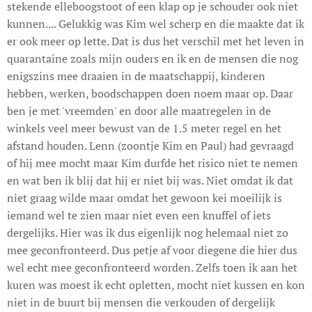
stekende elleboogstoot of een klap op je schouder ook niet
kunnen.... Gelukkig was Kim wel scherp en die maakte dat ik
er ook meer op lette. Dat is dus het verschil met het leven in
quarantaine zoals mijn ouders en ik en de mensen die nog
enigszins mee draaien in de maatschappij, kinderen
hebben, werken, boodschappen doen noem maar op. Daar
ben je met 'vreemden' en door alle maatregelen in de
winkels veel meer bewust van de 1.5 meter regel en het
afstand houden. Lenn (zoontje Kim en Paul) had gevraagd
of hij mee mocht maar Kim durfde het risico niet te nemen
en wat ben ik blij dat hij er niet bij was. Niet omdat ik dat
niet graag wilde maar omdat het gewoon kei moeilijk is
iemand wel te zien maar niet even een knuffel of iets
dergelijks. Hier was ik dus eigenlijk nog helemaal niet zo
mee geconfronteerd. Dus petje af voor diegene die hier dus
wel echt mee geconfronteerd worden. Zelfs toen ik aan het
kuren was moest ik echt opletten, mocht niet kussen en kon
niet in de buurt bij mensen die verkouden of dergelijk