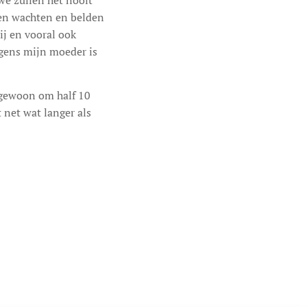
we zullen het nooit
ven wachten en belden
lij en vooral ook
igens mijn moeder is
 gewoon om half 10
 net wat langer als