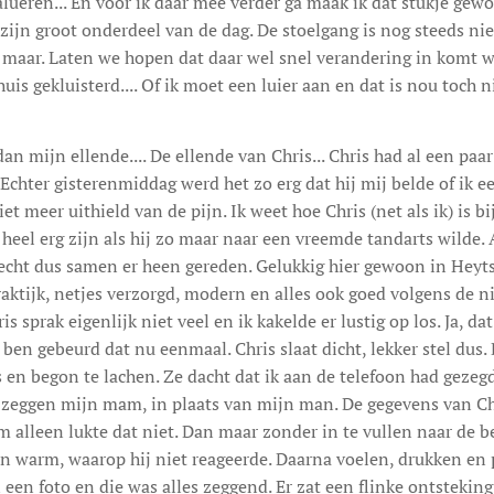
lueren... En voor ik daar mee verder ga maak ik dat stukje gew
zijn groot onderdeel van de dag. De stoelgang is nog steeds nie
g maar. Laten we hopen dat daar wel snel verandering in komt w
is gekluisterd.... Of ik moet een luier aan en dat is nou toch ni
dan mijn ellende.... De ellende van Chris... Chris had al een paa
t. Echter gisterenmiddag werd het zo erg dat hij mij belde of ik
t meer uithield van de pijn. Ik weet hoe Chris (net als ik) is bij 
heel erg zijn als hij zo maar naar een vreemde tandarts wilde. A
echt dus samen er heen gereden. Gelukkig hier gewoon in Hey
aktijk, netjes verzorgd, modern en alles ook goed volgens de 
s sprak eigenlijk niet veel en ik kakelde er lustig op los. Ja, d
 ben gebeurd dat nu eenmaal. Chris slaat dicht, lekker stel dus.
 en begon te lachen. Ze dacht dat ik aan de telefoon had gezeg
 zeggen mijn mam, in plaats van mijn man. De gegevens van C
m alleen lukte dat niet. Dan maar zonder in te vullen naar de 
en warm, waarop hij niet reageerde. Daarna voelen, drukken en
 een foto en die was alles zeggend. Er zat een flinke ontsteking