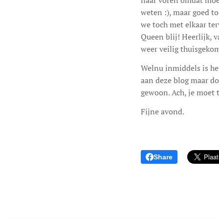
naar voren omdat moede
weten :), maar goed t
we toch met elkaar terw
Queen blij! Heerlijk, 
weer veilig thuisgekom
Welnu inmiddels is he
aan deze blog maar doo
gewoon. Ach, je moet t
Fijne avond.
Share