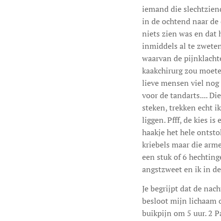
iemand die slechtziend
in de ochtend naar de 
niets zien was en dat 
inmiddels al te zweten
waarvan de pijnklacht
kaakchirurg zou moeten
lieve mensen viel nog n
voor de tandarts.... D
steken, trekken echt ik
liggen. Pfff, de kies i
haakje het hele ontsto
kriebels maar die arme
een stuk of 6 hechting
angstzweet en ik in de
Je begrijpt dat de nach
besloot mijn lichaam 
buikpijn om 5 uur. 2 P