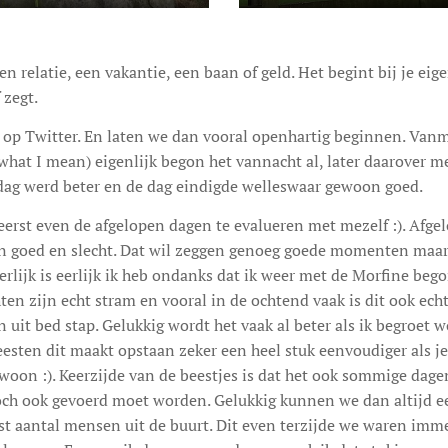
en relatie, een vakantie, een baan of geld. Het begint bij je eig
 zegt.
t op Twitter. En laten we dan vooral openhartig beginnen. V
 what I mean) eigenlijk begon het vannacht al, later daarover 
ag werd beter en de dag eindigde welleswaar gewoon goed.
eerst even de afgelopen dagen te evalueren met mezelf :). Afge
 goed en slecht. Dat wil zeggen genoeg goede momenten maar 
lijk is eerlijk ik heb ondanks dat ik weer met de Morfine beg
ten zijn echt stram en vooral in de ochtend vaak is dit ook ec
 uit bed stap. Gelukkig wordt het vaak al beter als ik begroet wo
esten dit maakt opstaan zeker een heel stuk eenvoudiger als je j
woon :). Keerzijde van de beestjes is dat het ook sommige dage
 toch ook gevoerd moet worden. Gelukkig kunnen we dan altijd 
st aantal mensen uit de buurt. Dit even terzijde we waren imm