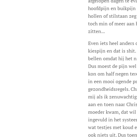
afgelopen dagen te eva
hoofdpijn en buikpijn 
hollen of stilstaan ze
toch min of meer aan hu
zitten...
Even iets heel anders 
kiespijn en dat is shi
bellen omdat hij het nie
Dus moest de pijn wel 
kon om half negen ter
in een mooi ogende pr
gezondheidsregels. Chri
mij als ik zenuwachtig
aan en toen naar Chris
moeder kwam, dat wil
ingevuld in het systee
wat testjes met koud 
ook niets uit. Dus toen