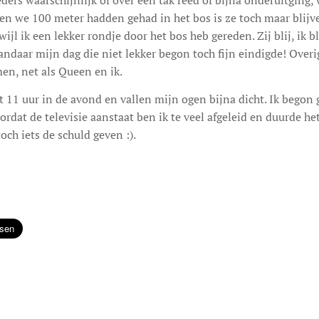
rs waarschijnlijk of over een tak reed of bijna onderuitging, 
oen we 100 meter hadden gehad in het bos is ze toch maar blij
ijl ik een lekker rondje door het bos heb gereden. Zij blij, ik b
vandaar mijn dag die niet lekker begon toch fijn eindigde! Over
en, net als Queen en ik.
t 11 uur in de avond en vallen mijn ogen bijna dicht. Ik begon
rdat de televisie aanstaat ben ik te veel afgeleid en duurde het
och iets de schuld geven :).