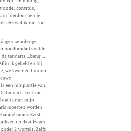
oon kort en bondig,
t onder controle,
ant hierdoor ben je
et iets wat ik niet zie
r dagen zeurderige
 een noodtandarts wilde
de tandarts....bang....
fijn ik gebeld en hij
tse, we kwamen binnen
nieuwe
at is een minpuntje van
 De tandarts keek me
d dat ik met mijn
hris moesten worden
behandelkamer. Eerst
 prikken en daar kwam
 onder 2 wortels. Zelfs