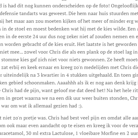
 is had dit nog kunnen onderscheiden op de foto! Ongelooflijk 
defensie tandarts was geweest. Die hem naar huis stuurden met 
hij het maar aan zou moeten kijken of het meer of minder erg we
 in de stoel en moest bedenken wat hij met de kies wilde. Een 
en in de eerste 24 uur dus nog zeker niet af zouden nemen en 
 worden gebracht of de kies eruit. Het laatste is het geworden 
iet mee... zowel voor Chris die als een plank op de stoel lag in p
ie stomme kies gaf zich niet voor niets gewonnen. Ze heeft moet
 zat erbij en keek ernaar en kreeg zo'n medelijden met Chris die 
s er uiteindelijk na 3 kwartier in 4 stukken uitgehaald. En toen 
ken gebied schoonmaken. Aaaahhh als ik er nog aan denk krijg ik 
 Chris had de pijn, want geloof me dat deed het! Na het hele rit
en in gezet waarna we na een dik uur weer buiten stonden, Chr
 war om wat ik allemaal gezien had :).
t niet zo'n pretje was. Chris had best veel pijn en omdat alle a
om ook maar even aandacht op te eisen en kreeg ik voor de ve
aracetamol, 30 ml extra Lactulose, 1 vloeibare Morfine en 2 uur