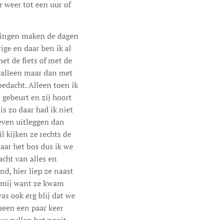
 weer tot een uur of
 dingen maken de dagen
ge en daar ben ik al
et de fiets of met de
l alleen maar dan met
edacht. Alleen toen ik
s gebeurt en zij hoort
is zo daar had ik niet
 even uitleggen dan
l kijken ze rechts de
naar het bos dus ik we
acht van alles en
nd, hier liep ze naast
s mij want ze kwam
as ook erg blij dat we
ueen een paar keer