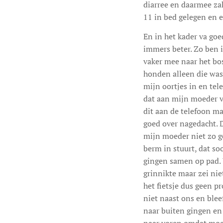
diarree en daarmee zak
11 in bed gelegen en ee
En in het kader va go
immers beter. Zo ben i
vaker mee naar het bos
honden alleen die was
mijn oortjes in en tel
dat aan mijn moeder ver
dit aan de telefoon ma
goed over nagedacht. D
mijn moeder niet zo goe
berm in stuurt, dat so
gingen samen op pad. W
grinnikte maar zei niet
het fietsje dus geen 
niet naast ons en blee
naar buiten gingen en