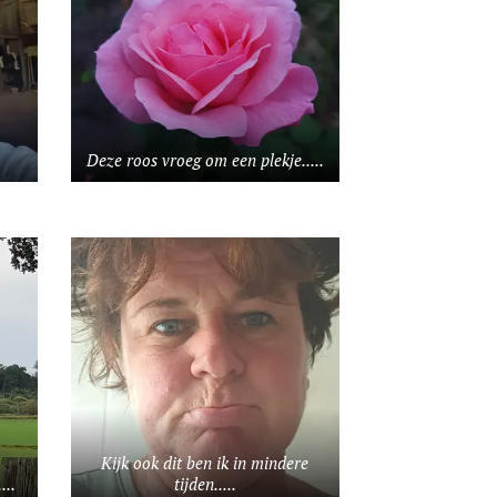
Deze roos vroeg om een plekje.....
Kijk ook dit ben ik in mindere
...
tijden.....