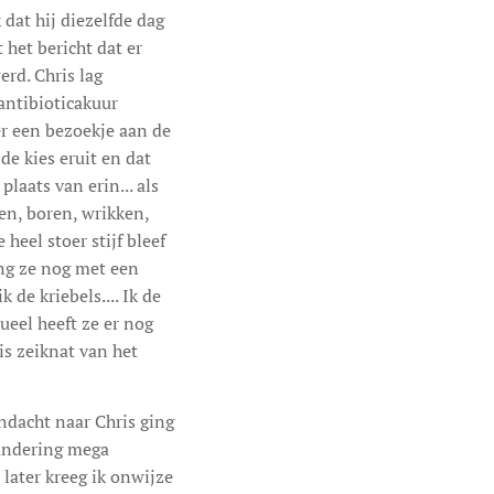
dat hij diezelfde dag
het bericht dat er
rd. Chris lag
antibioticakuur
er een bezoekje aan de
de kies eruit en dat
laats van erin... als
en, boren, wrikken,
heel stoer stijf bleef
ging ze nog met een
de kriebels.... Ik de
ueel heeft ze er nog
is zeiknat van het
andacht naar Chris ging
randering mega
 later kreeg ik onwijze