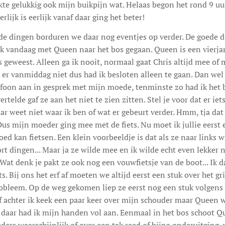
te gelukkig ook mijn buikpijn wat. Helaas begon het rond 9 uur
rlijk is eerlijk vanaf daar ging het beter!
ede dingen borduren we daar nog eventjes op verder. De goede
k vandaag met Queen naar het bos gegaan. Queen is een vierjari
 geweest. Alleen ga ik nooit, normaal gaat Chris altijd mee of m
 er vanmiddag niet dus had ik besloten alleen te gaan. Dan we
efoon aan in gesprek met mijn moede, tenminste zo had ik het b
telde gaf ze aan het niet te zien zitten. Stel je voor dat er iet
ar weet niet waar ik ben of wat er gebeurt verder. Hmm, tja dat 
us mijn moeder ging mee met de fiets. Nu moet ik jullie eerst
d kan fietsen. Een klein voorbeeldje is dat als ze naar links wi
ort dingen... Maar ja ze wilde mee en ik wilde echt even lekker 
at denk je pakt ze ook nog een vouwfietsje van de boot... Ik d
s. Bij ons het erf af moeten we altijd eerst een stuk over het gri
probleem. Op de weg gekomen liep ze eerst nog een stuk volgen
f achter ik keek een paar keer over mijn schouder maar Queen w
 daar had ik mijn handen vol aan. Eenmaal in het bos schoot Q