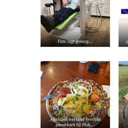
Foto zegt genoeg....
p
Afgelopen weekend heerlijke
pannekoek bij Pluk....