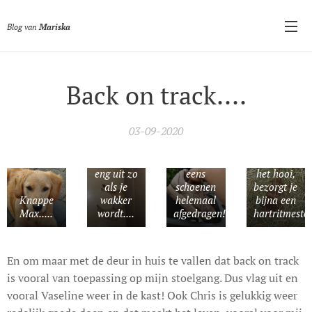
Blog van
Mariska
Back on track....
Bye Bye
03-09-2020
Gekke
Hogan's
Max...ziet
voor het
Gekke kip
er toch
eerst echt
midden in
eng uit zo
eens
het hooi,
als je
schoenen
bezorgt je
Knappe
wakker
helemaal
bijna een
Max.....
wordt....
afgedragen!!.....
hartritmestoor
En om maar met de deur in huis te vallen dat back on track
is vooral van toepassing op mijn stoelgang. Dus vlag uit en
vooral Vaseline weer in de kast! Ook Chris is gelukkig weer