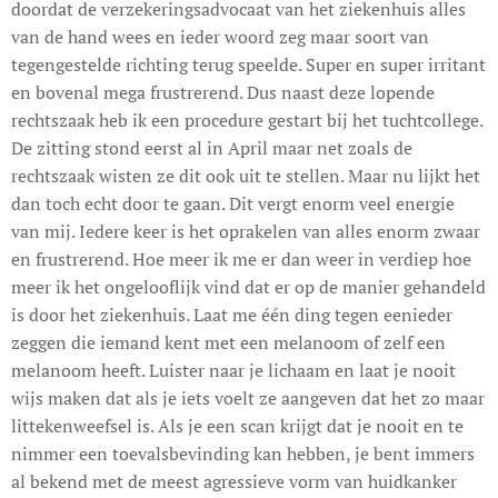
doordat de verzekeringsadvocaat van het ziekenhuis alles
van de hand wees en ieder woord zeg maar soort van
tegengestelde richting terug speelde. Super en super irritant
en bovenal mega frustrerend. Dus naast deze lopende
rechtszaak heb ik een procedure gestart bij het tuchtcollege.
De zitting stond eerst al in April maar net zoals de
rechtszaak wisten ze dit ook uit te stellen. Maar nu lijkt het
dan toch echt door te gaan. Dit vergt enorm veel energie
van mij. Iedere keer is het oprakelen van alles enorm zwaar
en frustrerend. Hoe meer ik me er dan weer in verdiep hoe
meer ik het ongelooflijk vind dat er op de manier gehandeld
is door het ziekenhuis. Laat me één ding tegen eenieder
zeggen die iemand kent met een melanoom of zelf een
melanoom heeft. Luister naar je lichaam en laat je nooit
wijs maken dat als je iets voelt ze aangeven dat het zo maar
littekenweefsel is. Als je een scan krijgt dat je nooit en te
nimmer een toevalsbevinding kan hebben, je bent immers
al bekend met de meest agressieve vorm van huidkanker