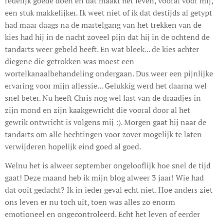
redelijk goede doen en dat maakt het leven, vooral voor mij,
een stuk makkelijker. Ik weet niet of ik dat destijds al getypt
had maar daags na de martelgang van het trekken van de
kies had hij in de nacht zoveel pijn dat hij in de ochtend de
tandarts weer gebeld heeft. En wat bleek... de kies achter
diegene die getrokken was moest een
wortelkanaalbehandeling ondergaan. Dus weer een pijnlijke
ervaring voor mijn allessie... Gelukkig werd het daarna wel
snel beter. Nu heeft Chris nog wel last van de draadjes in
zijn mond en zijn kaakgewricht die vooral door al het
gewrik ontwricht is volgens mij :). Morgen gaat hij naar de
tandarts om alle hechtingen voor zover mogelijk te laten
verwijderen hopelijk eind goed al goed.
Welnu het is alweer september ongelooflijk hoe snel de tijd
gaat! Deze maand heb ik mijn blog alweer 3 jaar! Wie had
dat ooit gedacht? Ik in ieder geval echt niet. Hoe anders ziet
ons leven er nu toch uit, toen was alles zo enorm
emotioneel en ongecontroleerd. Echt het leven of eerder