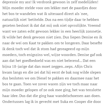
depressie my ass! Ik verdronk gewoon in zelf medelijden!
Mijn moeder stelde voor om lekker met de paardjes door
het bos te wandelen wat ik uiteraard direct als 'nee,
natuurlijk niet' betitelde. Dus na een tijdje daar te hebben
gezeten besloot ik dat dat mij ook niet opvrolijkte. Vreemd
want we zaten echt gewoon lekker in een heerlijk zonnetje.
Ik wilde het denk gewoon niet zien. Dus liepen Denise en ik
naar de wei om Kaat te pakken om te longeren. Daar besefte
ik denk toch wel dat ik stom had gereageerd op mijn
moeders, toch enigszins wel, wijze woorden. Denise gaf ook
aan dat het goedbedoeld was en niet belerend... Dat een
bijna 18-jarige dat dan moet zeggen..oeps. Afijn Chris
kwam langs en die zei dat hij eerst de bak nog wilde slepen
dus besloten we om Diesel te pakken en daarmee naar het
bos te gaan. Toen we zover waren zijn we toch maar naar
mijn moeder gelopen of ze ook mee ging, het was tenslotte
haar idee. Dus dat die ging haar wandelschoenen aan doen.
Ondertussen lag ik in gevecht met Suka en Cooper die door