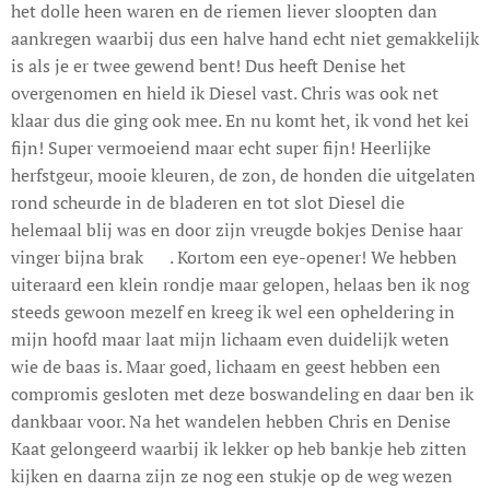
het dolle heen waren en de riemen liever sloopten dan
aankregen waarbij dus een halve hand echt niet gemakkelijk
is als je er twee gewend bent! Dus heeft Denise het
overgenomen en hield ik Diesel vast. Chris was ook net
klaar dus die ging ook mee. En nu komt het, ik vond het kei
fijn! Super vermoeiend maar echt super fijn! Heerlijke
herfstgeur, mooie kleuren, de zon, de honden die uitgelaten
rond scheurde in de bladeren en tot slot Diesel die
helemaal blij was en door zijn vreugde bokjes Denise haar
vinger bijna brak 😊. Kortom een eye-opener! We hebben
uiteraard een klein rondje maar gelopen, helaas ben ik nog
steeds gewoon mezelf en kreeg ik wel een opheldering in
mijn hoofd maar laat mijn lichaam even duidelijk weten
wie de baas is. Maar goed, lichaam en geest hebben een
compromis gesloten met deze boswandeling en daar ben ik
dankbaar voor. Na het wandelen hebben Chris en Denise
Kaat gelongeerd waarbij ik lekker op heb bankje heb zitten
kijken en daarna zijn ze nog een stukje op de weg wezen