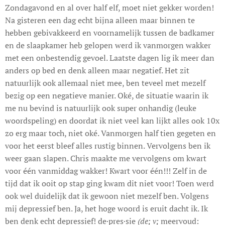
Zondagavond en al over half elf, moet niet gekker worden!
Na gisteren een dag echt bijna alleen maar binnen te
hebben gebivakkeerd en voornamelijk tussen de badkamer
en de slaapkamer heb gelopen werd ik vanmorgen wakker
met een onbestendig gevoel. Laatste dagen lig ik meer dan
anders op bed en denk alleen maar negatief. Het zit
natuurlijk ook allemaal niet mee, ben teveel met mezelf
bezig op een negatieve manier. Oké, de situatie waarin ik
me nu bevind is natuurlijk ook super onhandig (leuke
woordspeling) en doordat ik niet veel kan lijkt alles ook 10x
zo erg maar toch, niet oké. Vanmorgen half tien gegeten en
voor het eerst bleef alles rustig binnen. Vervolgens ben ik
weer gaan slapen. Chris maakte me vervolgens om kwart
voor één vanmiddag wakker! Kwart voor één!!! Zelf in de
tijd dat ik ooit op stap ging kwam dit niet voor! Toen werd
ook wel duidelijk dat ik gewoon niet mezelf ben. Volgens
mij depressief ben. Ja, het hoge woord is eruit dacht ik. Ik
ben denk echt depressief! de·pres·sie
(de; v;
meervoud: