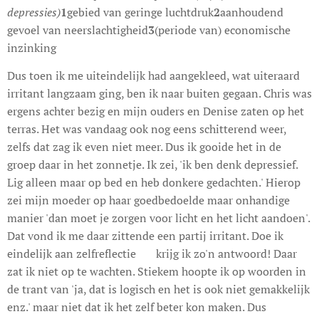
depressies)
1
gebied van geringe luchtdruk
2
aanhoudend
gevoel van neerslachtigheid
3
(periode van) economische
inzinking
Dus toen ik me uiteindelijk had aangekleed, wat uiteraard
irritant langzaam ging, ben ik naar buiten gegaan. Chris was
ergens achter bezig en mijn ouders en Denise zaten op het
terras. Het was vandaag ook nog eens schitterend weer,
zelfs dat zag ik even niet meer. Dus ik gooide het in de
groep daar in het zonnetje. Ik zei, 'ik ben denk depressief.
Lig alleen maar op bed en heb donkere gedachten.' Hierop
zei mijn moeder op haar goedbedoelde maar onhandige
manier 'dan moet je zorgen voor licht en het licht aandoen'.
Dat vond ik me daar zittende een partij irritant. Doe ik
eindelijk aan zelfreflectie 😊 krijg ik zo'n antwoord! Daar
zat ik niet op te wachten. Stiekem hoopte ik op woorden in
de trant van 'ja, dat is logisch en het is ook niet gemakkelijk
enz.' maar niet dat ik het zelf beter kon maken. Dus