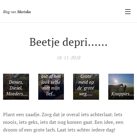
Blog van
Mariska
Beetje depri......
18-11-2018
Ondanks
out of bed
Grote
Denies,
look selfie
meid op
Diesel,
met mijn
de 'grote'
Moeders....
lief...
weg.....
Knappies....
Plant een zaadje. Zorg dat je overal iets achterlaat. Iets
moois, iets geks, iets dat nog komen gaat. Een idee, een
droom of een grote lach. Laat iets achter iedere dag!