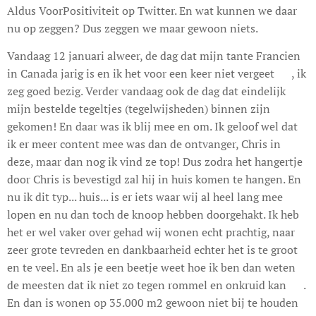
Aldus VoorPositiviteit op Twitter. En wat kunnen we daar
nu op zeggen? Dus zeggen we maar gewoon niets.
Vandaag 12 januari alweer, de dag dat mijn tante Francien
in Canada jarig is en ik het voor een keer niet vergeet 😇, ik
zeg goed bezig. Verder vandaag ook de dag dat eindelijk
mijn bestelde tegeltjes (tegelwijsheden) binnen zijn
gekomen! En daar was ik blij mee en om. Ik geloof wel dat
ik er meer content mee was dan de ontvanger, Chris in
deze, maar dan nog ik vind ze top! Dus zodra het hangertje
door Chris is bevestigd zal hij in huis komen te hangen. En
nu ik dit typ... huis... is er iets waar wij al heel lang mee
lopen en nu dan toch de knoop hebben doorgehakt. Ik heb
het er wel vaker over gehad wij wonen echt prachtig, naar
zeer grote tevreden en dankbaarheid echter het is te groot
en te veel. En als je een beetje weet hoe ik ben dan weten
de meesten dat ik niet zo tegen rommel en onkruid kan 🙃.
En dan is wonen op 35.000 m2 gewoon niet bij te houden