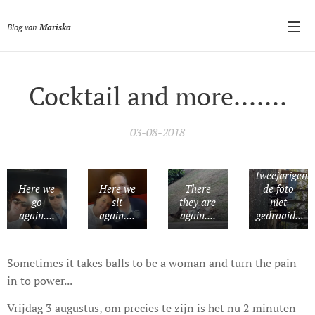
Blog van
Mariska
Cocktail and more.......
03-08-2018
De
tweejarigen...
Here we
Here we
There
de foto
go
sit
they are
niet
again....
again....
again....
gedraaid...
Sometimes it takes balls to be a woman and turn the pain
in to power...
Vrijdag 3 augustus, om precies te zijn is het nu 2 minuten