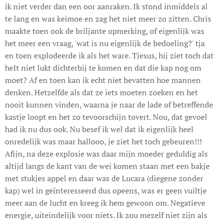
ik niet verder dan een oor aanraken. Ik stond inmiddels al
te lang en was keimoe en zag het niet meer zo zitten. Chris
maakte toen ook de briljante opmerking, of eigenlijk was
het meer een vraag, 'wat is nu eigenlijk de bedoeling?' tja
en toen explodeerde ik als het ware. Tjesus, hij ziet toch dat
heIt niet lukt dichterbij te komen en dat die kap nog om
moet? Af en toen kan ik echt niet bevatten hoe mannen
denken. Hetzelfde als dat ze iets moeten zoeken en het
nooit kunnen vinden, waarna je naar de lade of betreffende
kastje loopt en het zo tevoorschijn tovert. Nou, dat gevoel
had ik nu dus ook. Nu besef ik wel dat ik eigenlijk heel
onredelijk was maar hallooo, je ziet het toch gebeuren!!!
Afijn, na deze explosie was daar mijn moeder geduldig als
altijd langs de kant van de wei komen staan met een bakje
met stukjes appel en daar was de Lucara (diegene zonder
kap) wel in geïnteresseerd dus opeens, was er geen vuiltje
meer aan de lucht en kreeg ik hem gewoon om. Negatieve
energie, uiteindelijk voor niets. Ik zou mezelf niet zijn als