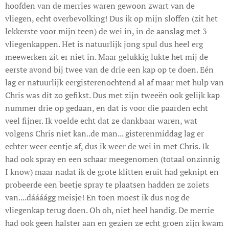
hoofden van de merries waren gewoon zwart van de
vliegen, echt overbevolking! Dus ik op mijn sloffen (zit het
lekkerste voor mijn teen) de wei in, in de aanslag met 3
vliegenkappen. Het is natuurlijk jong spul dus heel erg
meewerken zit er niet in. Maar gelukkig lukte het mij de
eerste avond bij twee van de drie een kap op te doen. Eén
lag er natuurlijk eergisterenochtend al af maar met hulp van
Chris was dit zo gefikst. Dus met zijn tweeën ook gelijk kap
nummer drie op gedaan, en dat is voor die paarden echt
veel fijner. Ik voelde echt dat ze dankbaar waren, wat
volgens Chris niet kan..de man... gisterenmiddag lag er
echter weer eentje af, dus ik weer de wei in met Chris. Ik
had ook spray en een schaar meegenomen (totaal onzinnig
I know) maar nadat ik de grote klitten eruit had geknipt en
probeerde een beetje spray te plaatsen hadden ze zoiets
van....dáááágg meisje! En toen moest ik dus nog de
vliegenkap terug doen. Oh oh, niet heel handig. De merrie
had ook geen halster aan en gezien ze echt groen zijn kwam