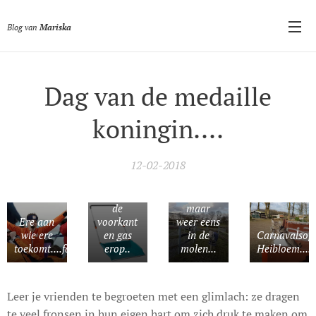
Blog van
Mariska
Dag van de medaille
koningin....
De
sneeuwschuiver...hier
gingen we
12-02-2018
met zijn
4en op
Dikkertjes
stang aan
vandaag
de
maar
Ere aan
voorkant
weer eens
wie ere
en gas
in de
Carnavalsop
toekomt....fantastisch
erop..
molen...
Heibloem....
Leer je vrienden te begroeten met een glimlach: ze dragen
te veel fronsen in hun eigen hart om zich druk te maken om