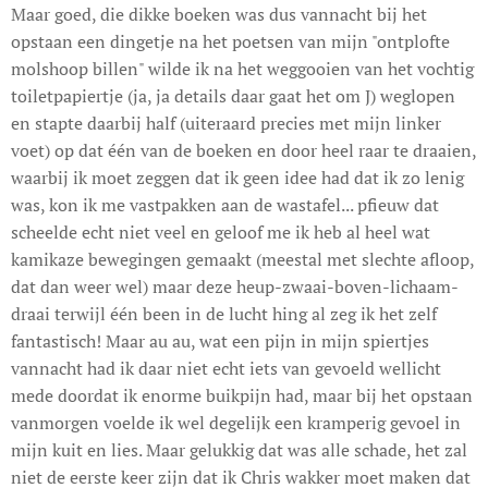
Maar goed, die dikke boeken was dus vannacht bij het
opstaan een dingetje na het poetsen van mijn "ontplofte
molshoop billen" wilde ik na het weggooien van het vochtig
toiletpapiertje (ja, ja details daar gaat het om J) weglopen
en stapte daarbij half (uiteraard precies met mijn linker
voet) op dat één van de boeken en door heel raar te draaien,
waarbij ik moet zeggen dat ik geen idee had dat ik zo lenig
was, kon ik me vastpakken aan de wastafel... pfieuw dat
scheelde echt niet veel en geloof me ik heb al heel wat
kamikaze bewegingen gemaakt (meestal met slechte afloop,
dat dan weer wel) maar deze heup-zwaai-boven-lichaam-
draai terwijl één been in de lucht hing al zeg ik het zelf
fantastisch! Maar au au, wat een pijn in mijn spiertjes
vannacht had ik daar niet echt iets van gevoeld wellicht
mede doordat ik enorme buikpijn had, maar bij het opstaan
vanmorgen voelde ik wel degelijk een kramperig gevoel in
mijn kuit en lies. Maar gelukkig dat was alle schade, het zal
niet de eerste keer zijn dat ik Chris wakker moet maken dat