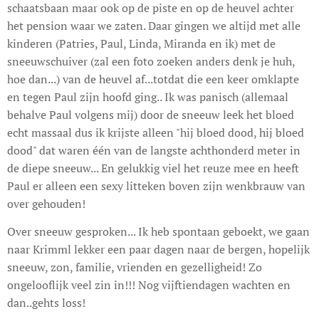
schaatsbaan maar ook op de piste en op de heuvel achter
het pension waar we zaten. Daar gingen we altijd met alle
kinderen (Patries, Paul, Linda, Miranda en ik) met de
sneeuwschuiver (zal een foto zoeken anders denk je huh,
hoe dan...) van de heuvel af...totdat die een keer omklapte
en tegen Paul zijn hoofd ging.. Ik was panisch (allemaal
behalve Paul volgens mij) door de sneeuw leek het bloed
echt massaal dus ik krijste alleen "hij bloed dood, hij bloed
dood" dat waren één van de langste achthonderd meter in
de diepe sneeuw... En gelukkig viel het reuze mee en heeft
Paul er alleen een sexy litteken boven zijn wenkbrauw van
over gehouden!
Over sneeuw gesproken... Ik heb spontaan geboekt, we gaan
naar Krimml lekker een paar dagen naar de bergen, hopelijk
sneeuw, zon, familie, vrienden en gezelligheid! Zo
ongelooflijk veel zin in!!! Nog vijftiendagen wachten en
dan..gehts loss!