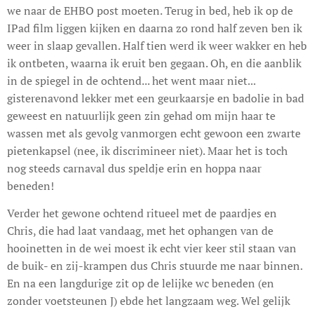
we naar de EHBO post moeten. Terug in bed, heb ik op de
IPad film liggen kijken en daarna zo rond half zeven ben ik
weer in slaap gevallen. Half tien werd ik weer wakker en heb
ik ontbeten, waarna ik eruit ben gegaan. Oh, en die aanblik
in de spiegel in de ochtend... het went maar niet...
gisterenavond lekker met een geurkaarsje en badolie in bad
geweest en natuurlijk geen zin gehad om mijn haar te
wassen met als gevolg vanmorgen echt gewoon een zwarte
pietenkapsel (nee, ik discrimineer niet). Maar het is toch
nog steeds carnaval dus speldje erin en hoppa naar
beneden!
Verder het gewone ochtend ritueel met de paardjes en
Chris, die had laat vandaag, met het ophangen van de
hooinetten in de wei moest ik echt vier keer stil staan van
de buik- en zij-krampen dus Chris stuurde me naar binnen.
En na een langdurige zit op de lelijke wc beneden (en
zonder voetsteunen J) ebde het langzaam weg. Wel gelijk