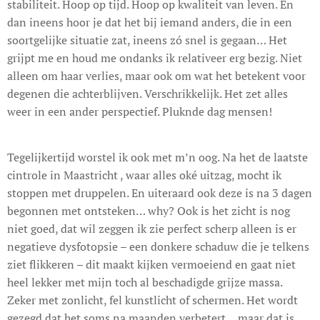
stabiliteit. Hoop op tijd. Hoop op kwaliteit van leven. En
dan ineens hoor je dat het bij iemand anders, die in een
soortgelijke situatie zat, ineens zó snel is gegaan… Het
grijpt me en houd me ondanks ik relativeer erg bezig. Niet
alleen om haar verlies, maar ook om wat het betekent voor
degenen die achterblijven. Verschrikkelijk. Het zet alles
weer in een ander perspectief. Pluknde dag mensen!
Tegelijkertijd worstel ik ook met m’n oog. Na het de laatste
cintrole in Maastricht , waar alles oké uitzag, mocht ik
stoppen met druppelen. En uiteraard ook deze is na 3 dagen
begonnen met ontsteken… why? Ook is het zicht is nog
niet goed, dat wil zeggen ik zie perfect scherp alleen is er
negatieve dysfotopsie – een donkere schaduw die je telkens
ziet flikkeren – dit maakt kijken vermoeiend en gaat niet
heel lekker met mijn toch al beschadigde grijze massa.
Zeker met zonlicht, fel kunstlicht of schermen. Het wordt
gezegd dat het soms na maanden verbetert… maar dat is