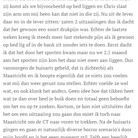
zij komt als we bijvoorbeeld op bed liggen en Chris slaat
zijn arm om mij heen kan dat niet in die zij. Nu zit de lever
daar en in de lever zitten/ zaten 2 uitzaaiingen dus ik dacht
dat het gewoon een soort drukpijn was. Echter de laatste
weken kreeg ik steeds meer last stekende pijn als ik gewoon
op bed lig of in de bank zit zonder iets te doen. Eerst dacht
ik dat het door het sporten kwam maar nu we 2.5 maand
aan het sporten zijn kon het daar niet meer aan liggen. Dus
vanmorgen de huisarts gebeld, dat is dichterbij als
Maastricht en ik hoopte eigenlijk dat ze niets zou voelen
wat mij dan weer gerust zou stellen. Echter voelde ze wel
wat, en ook klonk het anders. Geen idee hoe dat tikken heet
wat ze dan over heel je buik doen en totaal geen behoefte
om het nu op te zoeken. Kortom, ze kon niet uitsluiten dat
het om een uitzaaiing zou gaan dus moet ik toch naar
Maastricht om de CT naar voren te trekken. Na de huisarts
gingen en gaan er natuurlijk diverse horror scenario's door
mijn hoofd en is het geen moment stil. Zelfs een heerlijk