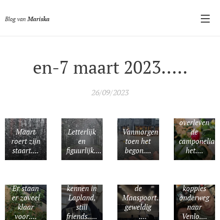
Blog van
Mariska
en-7 maart 2023.....
26/09/2023
Hopelijk
overleven
Maart
Letterlijk
Vanmorgen
de
Vorige
roert zijn
en
toen het
camponelia's
week 6
staart....
figuurlijk....
begon....
het....
jaar
geleden
Queen
Ina en
must go
Jan leren
on Venlo
Blije
Er staan
kennen in
de
koppies
er zoveel
Lapland,
Maaspoort....
onderweg
klaar
still
geweldig
naar
voor....
friends.....
❤️....
Venlo....