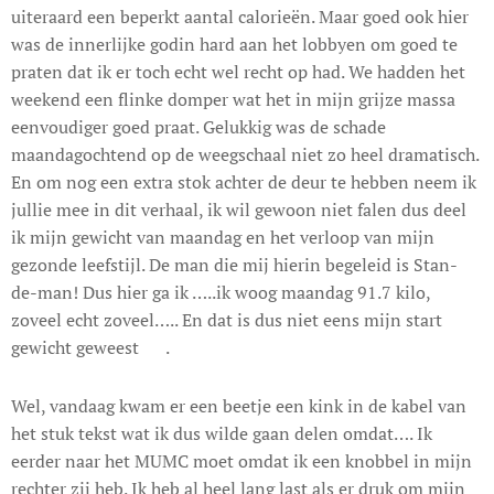
uiteraard een beperkt aantal calorieën. Maar goed ook hier
was de innerlijke godin hard aan het lobbyen om goed te
praten dat ik er toch echt wel recht op had. We hadden het
weekend een flinke domper wat het in mijn grijze massa
eenvoudiger goed praat. Gelukkig was de schade
maandagochtend op de weegschaal niet zo heel dramatisch.
En om nog een extra stok achter de deur te hebben neem ik
jullie mee in dit verhaal, ik wil gewoon niet falen dus deel
ik mijn gewicht van maandag en het verloop van mijn
gezonde leefstijl. De man die mij hierin begeleid is Stan-
de-man! Dus hier ga ik …..ik woog maandag 91.7 kilo,
zoveel echt zoveel….. En dat is dus niet eens mijn start
gewicht geweest 🧐.
Wel, vandaag kwam er een beetje een kink in de kabel van
het stuk tekst wat ik dus wilde gaan delen omdat…. Ik
eerder naar het MUMC moet omdat ik een knobbel in mijn
rechter zij heb. Ik heb al heel lang last als er druk om mijn