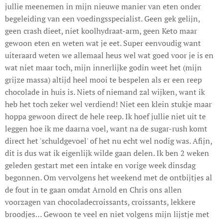
jullie meenemen in mijn nieuwe manier van eten onder
begeleiding van een voedingsspecialist. Geen gek gelijn,
geen crash dieet, niet koolhydraat-arm, geen Keto maar
gewoon eten en weten wat je eet. Super eenvoudig want
uiteraard weten we allemaal heus wel wat goed voor je is en
wat niet maar toch, mijn innerlijke godin weet het (mijn
grijze massa) altijd heel mooi te bespelen als er een reep
chocolade in huis is. Niets of niemand zal wijken, want ik
heb het toch zeker wel verdiend! Niet een klein stukje maar
hoppa gewoon direct de hele reep. Ik hoef jullie niet uit te
leggen hoe ik me daarna voel, want na de sugar-rush komt
direct het 'schuldgevoel' of het nu echt wel nodig was. Afijn,
dit is dus wat ik eigenlijk wilde gaan delen. Ik ben 2 weken
geleden gestart met een intake en vorige week dinsdag
begonnen. Om vervolgens het weekend met de ontbijtjes al
de fout in te gaan omdat Arnold en Chris ons allen
voorzagen van chocoladecroissants, croissants, lekkere
broodjes… Gewoon te veel en niet volgens mijn lijstje met