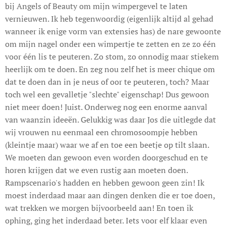
bij Angels of Beauty om mijn wimpergevel te laten
vernieuwen. Ik heb tegenwoordig (eigenlijk altijd al gehad
wanneer ik enige vorm van extensies has) de nare gewoonte
om mijn nagel onder een wimpertje te zetten en ze zo één
voor één lis te peuteren. Zo stom, zo onnodig maar stiekem
heerlijk om te doen. En zeg nou zelf het is meer chique om
dat te doen dan in je neus of oor te peuteren, toch? Maar
toch wel een gevalletje "slechte" eigenschap! Dus gewoon
niet meer doen! Juist. Onderweg nog een enorme aanval
van waanzin ideeën. Gelukkig was daar Jos die uitlegde dat
wij vrouwen nu eenmaal een chromosoompje hebben
(kleintje maar) waar we af en toe een beetje op tilt slaan.
We moeten dan gewoon even worden doorgeschud en te
horen krijgen dat we even rustig aan moeten doen.
Rampscenario's hadden en hebben gewoon geen zin! Ik
moest inderdaad maar aan dingen denken die er toe doen,
wat trekken we morgen bijvoorbeeld aan! En toen ik
ophing, ging het inderdaad beter. Iets voor elf klaar even