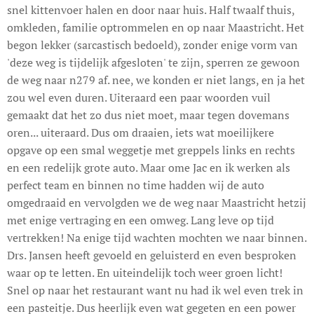
snel kittenvoer halen en door naar huis. Half twaalf thuis,
omkleden, familie optrommelen en op naar Maastricht. Het
begon lekker (sarcastisch bedoeld), zonder enige vorm van
'deze weg is tijdelijk afgesloten' te zijn, sperren ze gewoon
de weg naar n279 af. nee, we konden er niet langs, en ja het
zou wel even duren. Uiteraard een paar woorden vuil
gemaakt dat het zo dus niet moet, maar tegen dovemans
oren... uiteraard. Dus om draaien, iets wat moeilijkere
opgave op een smal weggetje met greppels links en rechts
en een redelijk grote auto. Maar ome Jac en ik werken als
perfect team en binnen no time hadden wij de auto
omgedraaid en vervolgden we de weg naar Maastricht hetzij
met enige vertraging en een omweg. Lang leve op tijd
vertrekken! Na enige tijd wachten mochten we naar binnen.
Drs. Jansen heeft gevoeld en geluisterd en even besproken
waar op te letten. En uiteindelijk toch weer groen licht!
Snel op naar het restaurant want nu had ik wel even trek in
een pasteitje. Dus heerlijk even wat gegeten en een power