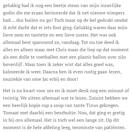
gelukkig had ik nog een beetje steun van mijn innerlijke
godin die me eraan herinnerde dat ik net nieuwe wimpers
had.... dus huilen no go! Toch maar op de bel gedrukt omdat
ik echt dacht dat er iets fout ging. Gelukkig waren daar mijn
lieve oom en tantetje en een lieve zuster. Het was ook
allemaal best spannend zo, vandaag. Tot nu toe deed ik
alles en alleen maar met Chris maar die liep op dat moment
als een dolle te voetballen met een plastic ballon over zijn
bovenlijf . Maar toen ik zeker wist dat alles goed was,
kalmeerde ik weer. Daarna ben ik even rustig gaan lezen,
muziekje van ome Jac erbij en door!
Het is nu kwart voor zes en ik moet denk nog een minuut of
twintig. We zitten allemaal wat te lezen. Zojuist hebben we
een heerlijk kopje cup a soup van tante Tinus gekregen.
Tomaat met daarbij een beschuitje. Nou, dat ging er gretig
in bij ons allemaal. Het is toch wel een lange zit. Op dit
moment is de hele afdeling leeg, tenminste van patiënten.