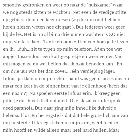
smoothy gedronken en weer op naar de "huiskamer" waar
we nog steeds zitten te wachten. Net even de vredige stilte
op gebutst door een keer niesen (zij die mij ooit hebben
horen niezen weten hoe dit gaat ). Dus iedereen weer goed
bij de les. Het is nu al bijna drie uur en wachten is ZO niet
mijn sterkste kant. Tante en oom zitten een boekje te lezen
en ik ....duh... zit te typen op mijn telefoon. Af en toe wat
appjes tussendoor een kort gesprekje en weer verder. Van
mij mogen ze nu wel bellen dat ik naar beneden kan...En
om drie uur was het dan zover.... één verdieping lager.
Infuus prikken op mijn rechter hand was geen succes dus nu
maar een keer in de binnenkant van je ellenboog (heeft dat
een naam?). Na spoelen eerste infuus erin. Ik kreeg geen
pilletje dus bleef ik idioot alert. Oké, ik zal eerlijk zijn ik
deed paranoia. Dus daar ging mijn innerlijke duiveltje
helemaal los. En het ergste is dat dat hele grote lichaam van
mij luisterde. Ik kreeg steken in mijn arm, werd licht in
mijn hoofd en wilde alleen maar heel hard huilen. Maar