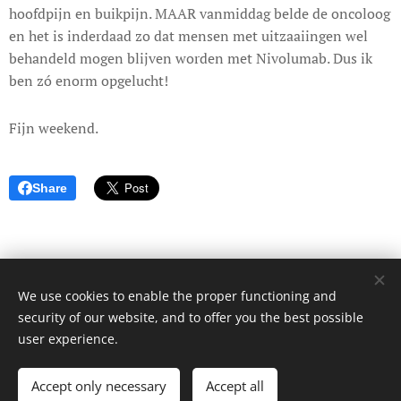
hoofdpijn en buikpijn. MAAR vanmiddag belde de oncoloog
en het is inderdaad zo dat mensen met uitzaaiingen wel
behandeld mogen blijven worden met Nivolumab. Dus ik
ben zó enorm opgelucht!
Fijn weekend.
Share
We use cookies to enable the proper functioning and
© 2017 Dagboek van een onbekende. Alle rechten voorbehouden.
security of our website, and to offer you the best possible
Cookies
user experience.
Languages
Accept only necessary
Accept all
Nederlands
English