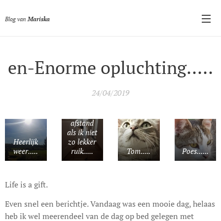
Blog van
Mariska
en-Enorme opluchting.....
Altijd
24/04/2019
daar voor
me zelfs
op
afstand
als ik niet
Heerlijk
zo lekker
weer.....
ruik.....
Tom.....
Poes......
Life is a gift.
Even snel een berichtje. Vandaag was een mooie dag, helaas
heb ik wel meerendeel van de dag op bed gelegen met