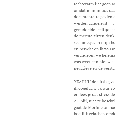
rechterarm liet geen a
omdat mijn infuus daar
documentaire gezien o
werden aangelegd 😊. D
gemiddelde leeftijd is 
de meeste zitten denk
stemmetjes in mijn hoo
en betwist en ik zou wi
veranderen we helemaal
was weer een nieuw ste
negatieve en de versta
YEAHHH de uitslag van 
ik opgelucht. Ik was z
en lees je dat stress d
ZÓ blij, niet te beschr
gaat de Morfine omhoo
heerlijk gelachen omda