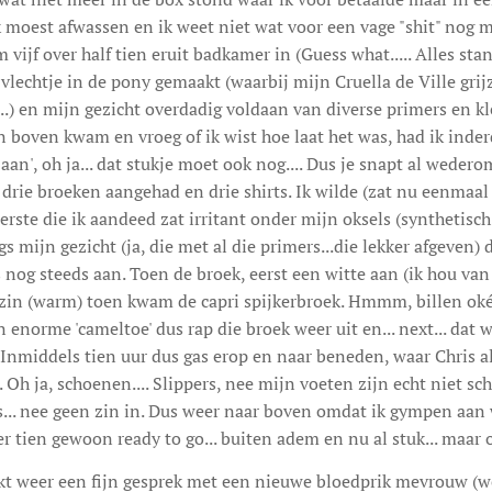
 moest afwassen en ik weet niet wat voor een vage "shit" nog 
 vijf over half tien eruit badkamer in (Guess what..... Alles st
 vlechtje in de pony gemaakt (waarbij mijn Cruella de Ville grij
....) en mijn gezicht overdadig voldaan van diverse primers en k
n boven kwam en vroeg of ik wist hoe laat het was, had ik inder
 aan', oh ja... dat stukje moet ook nog.... Dus je snapt al weder
drie broeken aangehad en drie shirts. Ik wilde (zat nu eenmaal
eerste die ik aandeed zat irritant onder mijn oksels (synthetisc
s mijn gezicht (ja, die met al die primers...die lekker afgeven) 
s nog steeds aan. Toen de broek, eerst een witte aan (ik hou van
 zin (warm) toen kwam de capri spijkerbroek. Hmmm, billen oké,
 enorme 'cameltoe' dus rap die broek weer uit en... next... dat
. Inmiddels tien uur dus gas erop en naar beneden, waar Chris al
..). Oh ja, schoenen.... Slippers, nee mijn voeten zijn echt niet s
es... nee geen zin in. Dus weer naar boven omdat ik gympen aan
er tien gewoon ready to go... buiten adem en nu al stuk... maar o
kt weer een fijn gesprek met een nieuwe bloedprik mevrouw (we