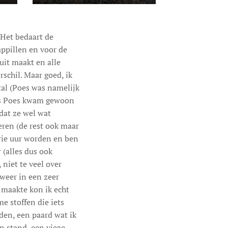
 Het bedaart de
ppillen en voor de
uit maakt en alle
rschil. Maar goed, ik
tal (Poes was namelijk
Dus Poes kwam gewoon
 dat ze wel wat
eren (de rest ook maar
drie uur worden en ben
 (alles dus ook
 niet te veel over
weer in een zeer
 maakte kon ik echt
e stoffen die iets
dden, een paard wat ik
n stand, een vieze