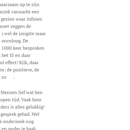
spaarzaam op te zijn
paniek vannacht een
 gezien waar infusen
 moet zeggen de
😊) wel de jongste maar
e oncoloog. De
al 1000 keer besproken
s het IS en daar
 effect! Kijk, daar
en: de positieve, de
k zo 😊.
! Mensen lief wat ben
lopen tijd. Vaak hoor
ders is alles gelukkig!
n gesprek gehad. Wel
jk onderzoek nog
s en onder je kaak,