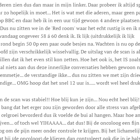
deren zien dus dan maar in mijn linker. Daar probeer ik altijd 
 zo hopelijk in moet... Het is wat met die aderen, maar geen 
p BBC en daar heb ik in een uur tijd gewoon 4 andere plaatsen
us nu zitten we in de 'Red room' waar het echt rustig is en ik
vandaag ongeveer 58 á 60 denk ik. Ik lijk (uitdrukkelijk ik lijk 
 rond begin 50 0p een paar oude besjes na. Wachten is nu op d
fd zijn verschrikkelijk wisselvallig. De uitslag van de scan is 
llen dat ik het even stil kon zetten. Hoe het ook is, het IS zoal
 niets aan dus deze innerlijke conversaties hebben gewoon nul
mmetje... de verstandige ikke... dus nu zitten we met zijn drie
ndige... OMG hoop dat het snel 12 uur is..... wordt wel heel dru
de scan was stabiel!! Hoe blij kun je zijn... Nou echt heel blij
o bang dat het erger zou zijn geworden door alle stress van afge
e celgroei bevorderd dus ik voelde de bui al hangen. Maar hoe an
ijven... of toch wel YIHAAAA... dat dus! Bij de oncoloog een fij
g om de pijn meer onder controle te krijgen. Bij het lichameli
t hij (de oncoloog) de klieren dan controleert ook die in je hal