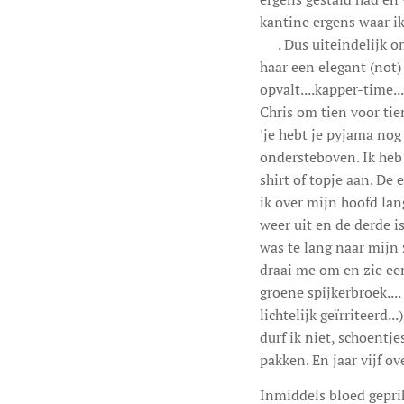
kantine ergens waar ik
😊. Dus uiteindelijk om
haar een elegant (not)
opvalt....kapper-time.
Chris om tien voor tie
'je hebt je pyjama nog
ondersteboven. Ik heb 
shirt of topje aan. De 
ik over mijn hoofd lang
weer uit en de derde i
was te lang naar mijn
draai me om en zie een
groene spijkerbroek...
lichtelijk geïrriteerd.
durf ik niet, schoentj
pakken. En jaar vijf ov
Inmiddels bloed gepri