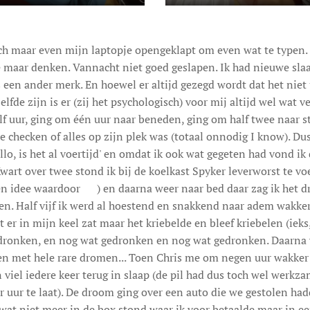
och maar even mijn laptopje opengeklapt om even wat te typen.
maar denken. Vannacht niet goed geslapen. Ik had nieuwe slaa
een ander merk. En hoewel er altijd gezegd wordt dat het niet 
fde zijn is er (zij het psychologisch) voor mij altijd wel wat ve
alf uur, ging om één uur naar beneden, ging om half twee naar s
e checken of alles op zijn plek was (totaal onnodig I know). 
lo, is het al voertijd' en omdat ik ook wat gegeten had vond ik
rt over twee stond ik bij de koelkast Spyker leverworst te vo
geen idee waardoor 😊) en daarna weer naar bed daar zag ik het 
len. Half vijf ik werd al hoestend en snakkend naar adem wakker
at er in mijn keel zat maar het kriebelde en bleef kriebelen (ieks,
ronken, en nog wat gedronken en nog wat gedronken. Daarna 
len met hele rare dromen... Toen Chris me om negen uur wakker
viel iedere keer terug in slaap (de pil had dus toch wel werkzam
ar uur te laat). De droom ging over een auto die we gestolen ha
wat niet meer in de box stond waar ik voor betaalde maar in ee