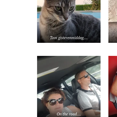
Tom gisterenmiddag....
On the road....