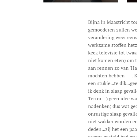
Bijna in Maastricht t
gemoederen zullen we 
verandering weer eens 
werkzame stoffen hetzel
keek televisie tot twa
niet komen eten) om t
aan rennen zo van 'Hal
mochten hebben 😊. Kwa
een stukje...te dik...
ik denk in slaap geval
Terror....) geen idee w
nadenken) dus wat ged
onrustige slaap geval
niet wakker worden en 
deden...zij het een pa
ergens gestald had en 