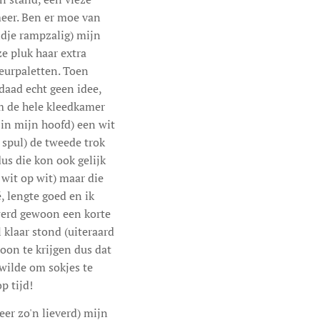
meer. Ben er moe van
andje rampzalig) mijn
ze pluk haar extra
leurpaletten. Toen
daad echt geen idee,
om de hele kleedkamer
 in mijn hoofd) een wit
h spul) de tweede trok
dus die kon ook gelijk
 wit op wit) maar die
 lengte goed en ik
 werd gewoon een korte
 klaar stond (uiteraard
choon te krijgen dus dat
 wilde om sokjes te
p tijd!
er zo'n lieverd) mijn