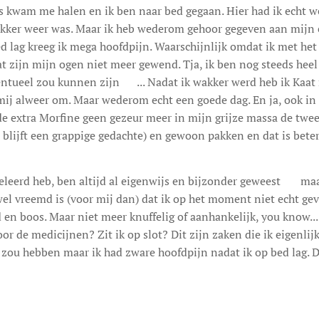
is kwam me halen en ik ben naar bed gegaan. Hier had ik echt
lekker weer was. Maar ik heb wederom gehoor gegeven aan mijn e
 lag kreeg ik mega hoofdpijn. Waarschijnlijk omdat ik met het 
t zijn mijn ogen niet meer gewend. Tja, ik ben nog steeds heel
tueel zou kunnen zijn 😊... Nadat ik wakker werd heb ik Kaat
mij alweer om. Maar wederom echt een goede dag. En ja, ook in
 de extra Morfine geen gezeur meer in mijn grijze massa de twees
 blijft een grappige gedachte) en gewoon pakken en dat is beter
geleerd heb, ben altijd al eigenwijs en bijzonder geweest 😊 maa
el vreemd is (voor mij dan) dat ik op het moment niet echt gev
 en boos. Maar niet meer knuffelig of aanhankelijk, you know..
r de medicijnen? Zit ik op slot? Dit zijn zaken die ik eigenli
ou hebben maar ik had zware hoofdpijn nadat ik op bed lag. Du