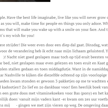
le. Have the best life imaginabe, live like you will never grow ol
 as you will, make time for people en things you only adore. W
ams that will make you wake up with a smile on your face. And 
at´s my wish for you!
ere strijder! Die weer even door een diep dal gaat. Dinsdag, wa
oor de verandering heb ik echt naar mijn lichaam geluisterd. Yes
)! Nacht niet goed geslapen maar toch op tijd eruit beesten v
ar bed, niet geslapen maar even gelezen en toen eruit en Kaat 
molen stallen gedaan en toen middagdutje. Want in de namidd
 Nashville te kijken die diezelfde ochtend op zijn voorlopige v
eneden kwam stonden er gewoon 3 pakketjes op me te wachten en
l kadootjes!! Zo lief en zo dankbaar voor! Een heerlijk boek van 
n een grote doos met vitaminekoeken voor Bas (pony) en het ka
ilijk doen' vanuit mijn vaders kant -er kwam om zes uur voetb
s mij 😊- gingen we met zijn vieren op weg. De omgeving daar