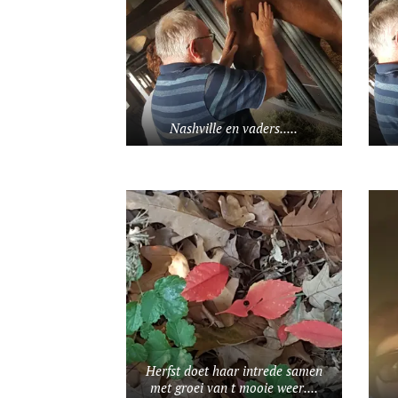
Nashville en vaders.....
Herfst doet haar intrede samen
met groei van t mooie weer....