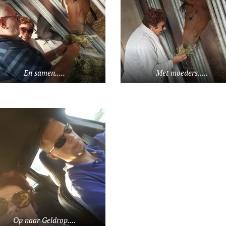
En samen.....
Met moeders.....
Op naar Geldrop....