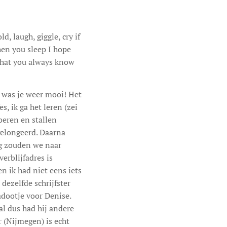
d, laugh, giggle, cry if
hen you sleep I hope
that you always know
t was je weer mooi! Het
, ik ga het leren (zei
oeren en stallen
gelongeerd. Daarna
ag zouden we naar
erblijfadres is
 ik had niet eens iets
dezelfde schrijfster
dootje voor Denise.
al dus had hij andere
 (Nijmegen) is echt