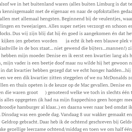
lsof we in het buitenland waren (alles buiten Limburg is dat 
kennisgemaakt met de eigenaar en naar de opfokstallen gedaa
allen met allemaal hengsten. Beginnend bij de veulentjes, wa
rlingen en tweejarigen. Alles super netjes verzorgt en schoon e
cks. Dus wij zijn blij dat hij én goed is aangekomen én dat het 
s kijken (en gebeten worden 😊 ja echt ik heb een blauwe plek 
ashville in de box staat... niet gewend die bijters...mannen!) 
r hebben mijn moeder Denise en ik eerst een kwartier lang als
, mijn vader is een beetje doof maar nu wilde hij het gewoon n
in dat kwartier hebben gezegd dat we echt honger hadden...hij
en we een dik kwartier zitten steggelen of we nu McDonalds z
len en thuis opeten is de keuze op de Mac gevallen. Denise en
n die waren groot 😊) genoteerd welke we toch in slechts één 
is alles opgegeten (ik had na mijn frappechino geen honger me
 broodje hamburger al klaar..) en daarna weer naar bed omdat ik
 Dinsdag was een goede dag. Vandaag 8 uur wakker gemaakt en
 Geldrop gebracht. Daar heb ik de ochtend geschreven bij Geld
uke gezellige leerzame ochtend/middag en toen we om half één