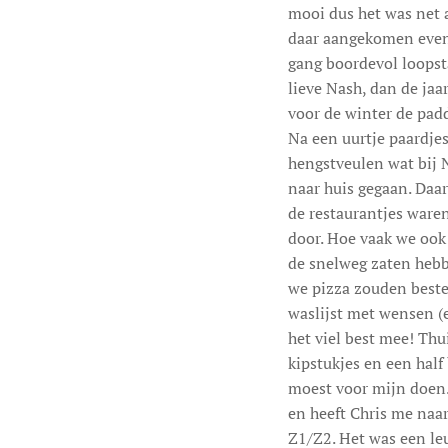
mooi dus het was net a
daar aangekomen even 
gang boordevol loopst
lieve Nash, dan de jaa
voor de winter de paddo
Na een uurtje paardje
hengstveulen wat bij N
naar huis gegaan. Daa
de restaurantjes waren
door. Hoe vaak we ook 
de snelweg zaten hebb
we pizza zouden bestel
waslijst met wensen (e
het viel best mee! Thu
kipstukjes en een half
moest voor mijn doen.
en heeft Chris me naar
Z1/Z2. Het was een le