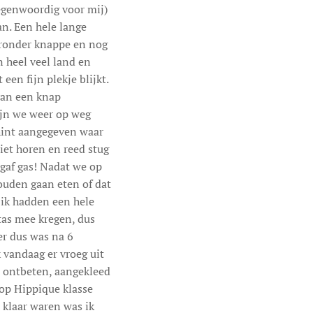
tegenwoordig voor mij)
n. Een hele lange
aronder knappe en nog
n heel veel land en
een fijn plekje blijkt.
van een knap
zijn we weer op weg
 hint aangegeven waar
iet horen en reed stug
 gaf gas! Nadat we op
ouden gaan eten of dat
 ik hadden een hele
tas mee kregen, dus
er dus was na 6
 vandaag er vroeg uit
 ontbeten, aangekleed
rop Hippique klasse
 klaar waren was ik