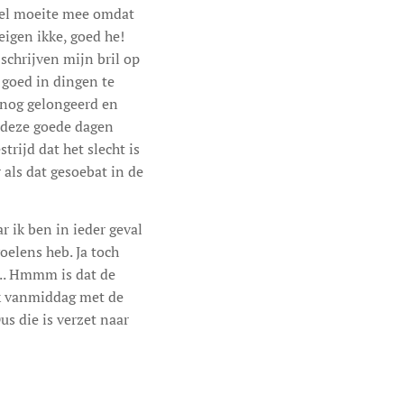
 wel moeite mee omdat
igen ikke, goed he!
schrijven mijn bril op
 goed in dingen te
 nog gelongeerd en
 deze goede dagen
trijd dat het slecht is
 als dat gesoebat in de
r ik ben in ieder geval
oelens heb. Ja toch
... Hmmm is dat de
jk vanmiddag met de
s die is verzet naar