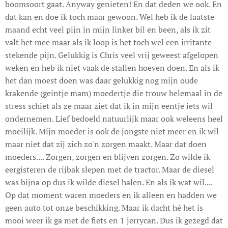
boomsoort gaat. Anyway genieten! En dat deden we ook. En
dat kan en doe ik toch maar gewoon. Wel heb ik de laatste
maand echt veel pijn in mijn linker bil en been, als ik zit
valt het mee maar als ik loop is het toch wel een irritante
stekende pijn. Gelukkig is Chris veel vrij geweest afgelopen
weken en heb ik niet vaak de stallen hoeven doen. En als ik
het dan moest doen was daar gelukkig nog mijn oude
krakende (geintje mam) moedertje die trouw helemaal in de
stress schiet als ze maar ziet dat ik in mijn eentje iets wil
ondernemen. Lief bedoeld natuurlijk maar ook weleens heel
moeilijk. Mijn moeder is ook de jongste niet meer en ik wil
maar niet dat zij zich zo'n zorgen maakt. Maar dat doen
moeders.... Zorgen, zorgen en blijven zorgen. Zo wilde ik
eergisteren de rijbak slepen met de tractor. Maar de diesel
was bijna op dus ik wilde diesel halen. En als ik wat wil....
Op dat moment waren moeders en ik alleen en hadden we
geen auto tot onze beschikking. Maar ik dacht hé het is
mooi weer ik ga met de fiets en 1 jerrycan. Dus ik gezegd dat