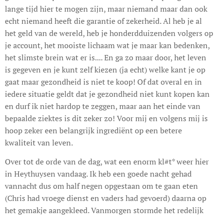
lange tijd hier te mogen zijn, maar niemand maar dan ook
echt niemand heeft die garantie of zekerheid. Al heb je al
het geld van de wereld, heb je honderdduizenden volgers op
je account, het mooiste lichaam wat je maar kan bedenken,
het slimste brein wat er is.... En ga zo maar door, het leven
is gegeven en je kunt zelf kiezen (ja echt) welke kant je op
gaat maar gezondheid is niet te koop! Of dat overal en in
iedere situatie geldt dat je gezondheid niet kunt kopen kan
en durf ik niet hardop te zeggen, maar aan het einde van
bepaalde ziektes is dit zeker zo! Voor mij en volgens mij is
hoop zeker een belangrijk ingrediënt op een betere
kwaliteit van leven.
Over tot de orde van de dag, wat een enorm kl#t* weer hier
in Heythuysen vandaag. Ik heb een goede nacht gehad
vannacht dus om half negen opgestaan om te gaan eten
(Chris had vroege dienst en vaders had gevoerd) daarna op
het gemakje aangekleed. Vanmorgen stormde het redelijk