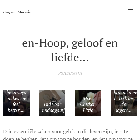
Blog van
Mariska
en-Hoop, geloof en
liefde...
Storm,
rain,
snow or
20/08/2018
what kind
of
weather,
De
he always
kraamkamer.
makes me
Meet
in trek bij
feel
Tijd voor
Chicken
de
better....
middagdutje...
Little
jagers...
Drie essentiële zaken voor geluk in dit leven zijn, iets te
doen te hebben, iets om van te houden, en iets om voor te