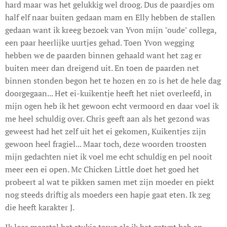
hard maar was het gelukkig wel droog. Dus de paardjes om
half elf naar buiten gedaan mam en Elly hebben de stallen
gedaan want ik kreeg bezoek van Yvon mijn "oude" collega,
een paar heerlijke uurtjes gehad. Toen Yvon wegging
hebben we de paarden binnen gehaald want het zag er
buiten meer dan dreigend uit. En toen de paarden net
binnen stonden begon het te hozen en zo is het de hele dag
doorgegaan... Het ei-kuikentje heeft het niet overleefd, in
mijn ogen heb ik het gewoon echt vermoord en daar voel ik
me heel schuldig over. Chris geeft aan als het gezond was
geweest had het zelf uit het ei gekomen, Kuikentjes zijn
gewoon heel fragiel... Maar toch, deze woorden troosten
mijn gedachten niet ik voel me echt schuldig en pel nooit
meer een ei open. Mc Chicken Little doet het goed het
probeert al wat te pikken samen met zijn moeder en piekt
nog steeds driftig als moeders een hapje gaat eten. Ik zeg
die heeft karakter J.
Ik lees meestal het stukje terug als ik het getypt heb en