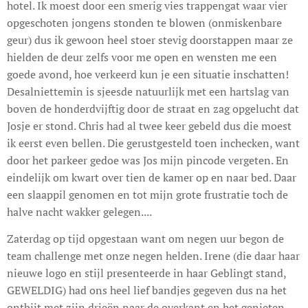
hotel. Ik moest door een smerig vies trappengat waar vier
opgeschoten jongens stonden te blowen (onmiskenbare
geur) dus ik gewoon heel stoer stevig doorstappen maar ze
hielden de deur zelfs voor me open en wensten me een
goede avond, hoe verkeerd kun je een situatie inschatten!
Desalniettemin is sjeesde natuurlijk met een hartslag van
boven de honderdvijftig door de straat en zag opgelucht dat
Josje er stond. Chris had al twee keer gebeld dus die moest
ik eerst even bellen. Die gerustgesteld toen inchecken, want
door het parkeer gedoe was Jos mijn pincode vergeten. En
eindelijk om kwart over tien de kamer op en naar bed. Daar
een slaappil genomen en tot mijn grote frustratie toch de
halve nacht wakker gelegen....
Zaterdag op tijd opgestaan want om negen uur begon de
team challenge met onze negen helden. Irene (die daar haar
nieuwe logo en stijl presenteerde in haar Geblingt stand,
GEWELDIG) had ons heel lief bandjes gegeven dus na het
ontbijt met zijn drieën naar de overkant en het genieten