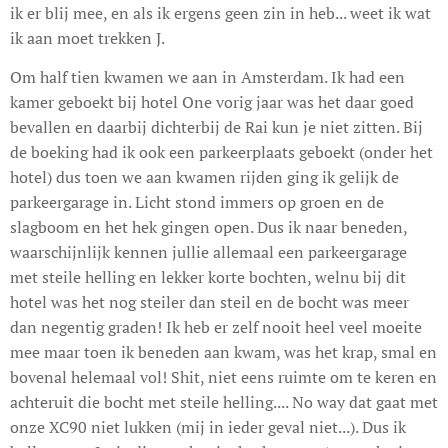
ik er blij mee, en als ik ergens geen zin in heb... weet ik wat
ik aan moet trekken J.
Om half tien kwamen we aan in Amsterdam. Ik had een
kamer geboekt bij hotel One vorig jaar was het daar goed
bevallen en daarbij dichterbij de Rai kun je niet zitten. Bij
de boeking had ik ook een parkeerplaats geboekt (onder het
hotel) dus toen we aan kwamen rijden ging ik gelijk de
parkeergarage in. Licht stond immers op groen en de
slagboom en het hek gingen open. Dus ik naar beneden,
waarschijnlijk kennen jullie allemaal een parkeergarage
met steile helling en lekker korte bochten, welnu bij dit
hotel was het nog steiler dan steil en de bocht was meer
dan negentig graden! Ik heb er zelf nooit heel veel moeite
mee maar toen ik beneden aan kwam, was het krap, smal en
bovenal helemaal vol! Shit, niet eens ruimte om te keren en
achteruit die bocht met steile helling.... No way dat gaat met
onze XC90 niet lukken (mij in ieder geval niet...). Dus ik