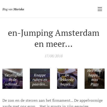
Blog van
Mariska
en-Jumping Amsterdam
en meer...
17/08/2018
Helemaal
Gezelligheid
Knappe
De
happy...
in de
ruiters en
lekkerste
miss
ochtend...
paarden...
hapjes....
Piggy
De zon en de sterren aan het firmament... De appelvormige
aarde met ons erop.... Het is groots in zijn eeuwige