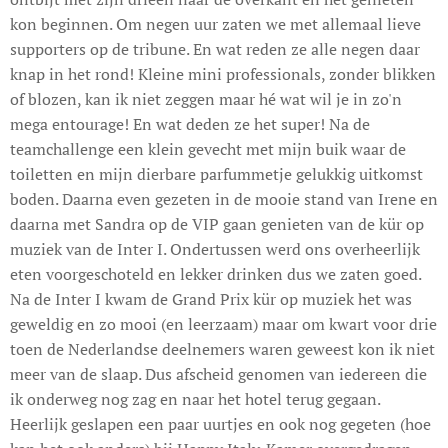
kon beginnen. Om negen uur zaten we met allemaal lieve
supporters op de tribune. En wat reden ze alle negen daar
knap in het rond! Kleine mini professionals, zonder blikken
of blozen, kan ik niet zeggen maar hé wat wil je in zo'n
mega entourage! En wat deden ze het super! Na de
teamchallenge een klein gevecht met mijn buik waar de
toiletten en mijn dierbare parfummetje gelukkig uitkomst
boden. Daarna even gezeten in de mooie stand van Irene en
daarna met Sandra op de VIP gaan genieten van de kür op
muziek van de Inter I. Ondertussen werd ons overheerlijk
eten voorgeschoteld en lekker drinken dus we zaten goed.
Na de Inter I kwam de Grand Prix kür op muziek het was
geweldig en zo mooi (en leerzaam) maar om kwart voor drie
toen de Nederlandse deelnemers waren geweest kon ik niet
meer van de slaap. Dus afscheid genomen van iedereen die
ik onderweg nog zag en naar het hotel terug gegaan.
Heerlijk geslapen een paar uurtjes en ook nog gegeten (hoe