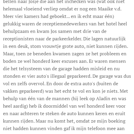
bellen naar Josje die aan het inchecken was (wat ook niet
helemaal vloeiend verliep omdat er nog een Maaike v.d.
Meer vier kamers had geboekt... en ik echt maar één)
gelukkig waren de receptiemedewerkers van het hotel heel
behulpzaam en kwam Jos samen met drie van de
receptionisten naar de parkeerkelder. Die lagen natuurlijk
in een deuk, stom vrouwtje grote auto, niet kunnen rijden.
Maar, toen ze beneden kwamen zagen ze het probleem en
boden ze wel honderd keer excuses aan. Er waren mensen
die het telsysteem van de garage hadden misleid en nu
stonden er vier auto's illegaal geparkeerd. De garage was dus
vol en zelfs overvol. En door de extra auto's (buiten de
vakken geparkeerd) was het echt te vol en kon je niets. Met
behulp van één van de mannen (hij leek op Aladin en was
heel aardig) heb ik doormiddel van wel honderd keer voor
en naar achteren te steken de auto kunnen keren en eruit
kunnen rijden. Maar nu komt het, omdat ze mijn boeking
niet hadden kunnen vinden gaf ik mijn telefoon mee aan