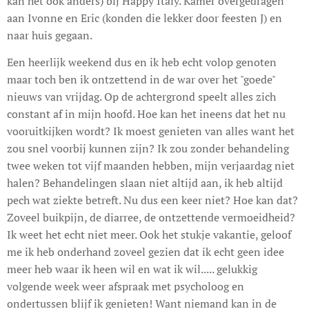
kan het ook anders) bij Happy Italy. Kamer overgedragen
aan Ivonne en Eric (konden die lekker door feesten J) en
naar huis gegaan.
Een heerlijk weekend dus en ik heb echt volop genoten
maar toch ben ik ontzettend in de war over het "goede"
nieuws van vrijdag. Op de achtergrond speelt alles zich
constant af in mijn hoofd. Hoe kan het ineens dat het nu
vooruitkijken wordt? Ik moest genieten van alles want het
zou snel voorbij kunnen zijn? Ik zou zonder behandeling
twee weken tot vijf maanden hebben, mijn verjaardag niet
halen? Behandelingen slaan niet altijd aan, ik heb altijd
pech wat ziekte betreft. Nu dus een keer niet? Hoe kan dat?
Zoveel buikpijn, de diarree, de ontzettende vermoeidheid?
Ik weet het echt niet meer. Ook het stukje vakantie, geloof
me ik heb onderhand zoveel gezien dat ik echt geen idee
meer heb waar ik heen wil en wat ik wil..... gelukkig
volgende week weer afspraak met psycholoog en
ondertussen blijf ik genieten! Want niemand kan in de