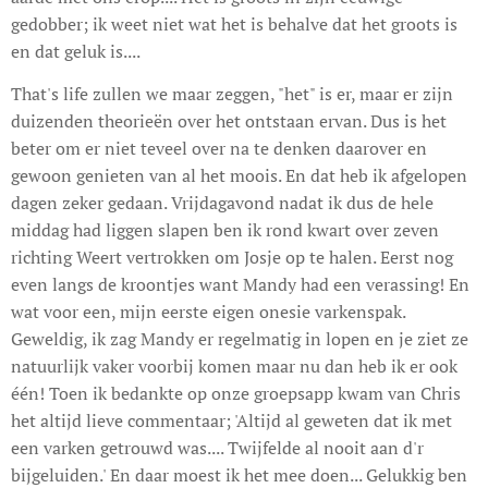
gedobber; ik weet niet wat het is behalve dat het groots is
en dat geluk is....
That's life zullen we maar zeggen, "het" is er, maar er zijn
duizenden theorieën over het ontstaan ervan. Dus is het
beter om er niet teveel over na te denken daarover en
gewoon genieten van al het moois. En dat heb ik afgelopen
dagen zeker gedaan. Vrijdagavond nadat ik dus de hele
middag had liggen slapen ben ik rond kwart over zeven
richting Weert vertrokken om Josje op te halen. Eerst nog
even langs de kroontjes want Mandy had een verassing! En
wat voor een, mijn eerste eigen onesie varkenspak.
Geweldig, ik zag Mandy er regelmatig in lopen en je ziet ze
natuurlijk vaker voorbij komen maar nu dan heb ik er ook
één! Toen ik bedankte op onze groepsapp kwam van Chris
het altijd lieve commentaar; 'Altijd al geweten dat ik met
een varken getrouwd was.... Twijfelde al nooit aan d'r
bijgeluiden.' En daar moest ik het mee doen... Gelukkig ben