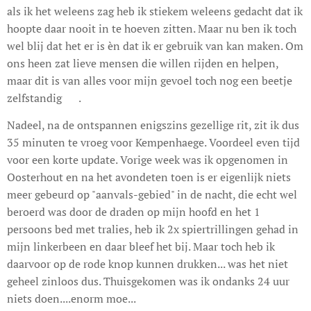
als ik het weleens zag heb ik stiekem weleens gedacht dat ik
hoopte daar nooit in te hoeven zitten. Maar nu ben ik toch
wel blij dat het er is èn dat ik er gebruik van kan maken. Om
ons heen zat lieve mensen die willen rijden en helpen,
maar dit is van alles voor mijn gevoel toch nog een beetje
zelfstandig 🙈.
Nadeel, na de ontspannen enigszins gezellige rit, zit ik dus
35 minuten te vroeg voor Kempenhaege. Voordeel even tijd
voor een korte update. Vorige week was ik opgenomen in
Oosterhout en na het avondeten toen is er eigenlijk niets
meer gebeurd op "aanvals-gebied" in de nacht, die echt wel
beroerd was door de draden op mijn hoofd en het 1
persoons bed met tralies, heb ik 2x spiertrillingen gehad in
mijn linkerbeen en daar bleef het bij. Maar toch heb ik
daarvoor op de rode knop kunnen drukken... was het niet
geheel zinloos dus. Thuisgekomen was ik ondanks 24 uur
niets doen....enorm moe...