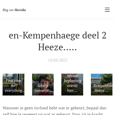
Blog van
Mariska
en-Kempenhaege deel 2
Heeze.....
13/03/2022
Mooie
First time
beplanting
for
Scherp
overal
Kempenhaeg
everything.....
zonnetje.....
hier....
Heeze....
Wanneer je geen invloed hebt wat er gebeurt, bepaal dan
zelf hoe je reageert op wat er gebeurt. Daar zit je kracht.