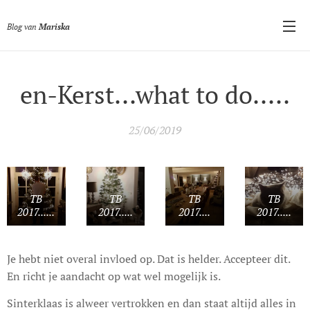
Blog van
Mariska
en-Kerst...what to do.....
25/06/2019
TB
TB
TB
TB
2017......
2017.....
2017....
2017.....
Je hebt niet overal invloed op. Dat is helder. Accepteer dit.
En richt je aandacht op wat wel mogelijk is.
Sinterklaas is alweer vertrokken en dan staat altijd alles in