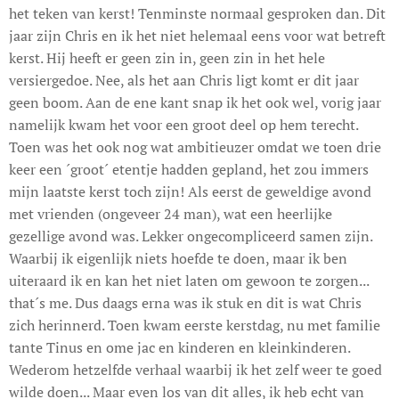
het teken van kerst! Tenminste normaal gesproken dan. Dit
jaar zijn Chris en ik het niet helemaal eens voor wat betreft
kerst. Hij heeft er geen zin in, geen zin in het hele
versiergedoe. Nee, als het aan Chris ligt komt er dit jaar
geen boom. Aan de ene kant snap ik het ook wel, vorig jaar
namelijk kwam het voor een groot deel op hem terecht.
Toen was het ook nog wat ambitieuzer omdat we toen drie
keer een ´groot´ etentje hadden gepland, het zou immers
mijn laatste kerst toch zijn! Als eerst de geweldige avond
met vrienden (ongeveer 24 man), wat een heerlijke
gezellige avond was. Lekker ongecompliceerd samen zijn.
Waarbij ik eigenlijk niets hoefde te doen, maar ik ben
uiteraard ik en kan het niet laten om gewoon te zorgen...
that´s me. Dus daags erna was ik stuk en dit is wat Chris
zich herinnerd. Toen kwam eerste kerstdag, nu met familie
tante Tinus en ome jac en kinderen en kleinkinderen.
Wederom hetzelfde verhaal waarbij ik het zelf weer te goed
wilde doen... Maar even los van dit alles, ik heb echt van