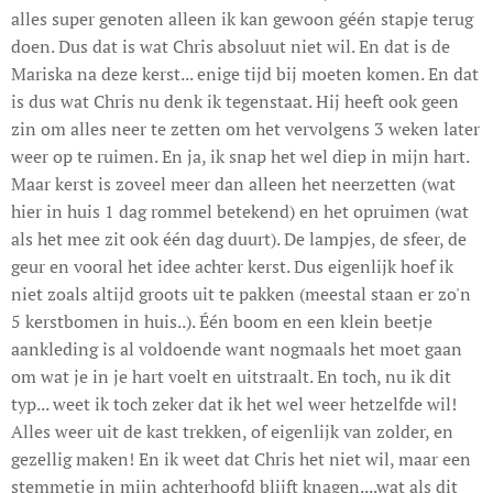
alles super genoten alleen ik kan gewoon géén stapje terug
doen. Dus dat is wat Chris absoluut niet wil. En dat is de
Mariska na deze kerst... enige tijd bij moeten komen. En dat
is dus wat Chris nu denk ik tegenstaat. Hij heeft ook geen
zin om alles neer te zetten om het vervolgens 3 weken later
weer op te ruimen. En ja, ik snap het wel diep in mijn hart.
Maar kerst is zoveel meer dan alleen het neerzetten (wat
hier in huis 1 dag rommel betekend) en het opruimen (wat
als het mee zit ook één dag duurt). De lampjes, de sfeer, de
geur en vooral het idee achter kerst. Dus eigenlijk hoef ik
niet zoals altijd groots uit te pakken (meestal staan er zo'n
5 kerstbomen in huis..). Één boom en een klein beetje
aankleding is al voldoende want nogmaals het moet gaan
om wat je in je hart voelt en uitstraalt. En toch, nu ik dit
typ... weet ik toch zeker dat ik het wel weer hetzelfde wil!
Alles weer uit de kast trekken, of eigenlijk van zolder, en
gezellig maken! En ik weet dat Chris het niet wil, maar een
stemmetje in mijn achterhoofd blijft knagen....wat als dit