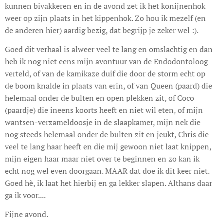
kunnen bivakkeren en in de avond zet ik het konijnenhok
weer op zijn plaats in het kippenhok. Zo hou ik mezelf (en
de anderen hier) aardig bezig, dat begrijp je zeker wel :).
Goed dit verhaal is alweer veel te lang en omslachtig en dan
heb ik nog niet eens mijn avontuur van de Endodontoloog
verteld, of van de kamikaze duif die door de storm echt op
de boom knalde in plaats van erin, of van Queen (paard) die
helemaal onder de bulten en open plekken zit, of Coco
(paardje) die ineens koorts heeft en niet wil eten, of mijn
wantsen-verzameldoosje in de slaapkamer, mijn nek die
nog steeds helemaal onder de bulten zit en jeukt, Chris die
veel te lang haar heeft en die mij gewoon niet laat knippen,
mijn eigen haar maar niet over te beginnen en zo kan ik
echt nog wel even doorgaan. MAAR dat doe ik dit keer niet.
Goed hè, ik laat het hierbij en ga lekker slapen. Althans daar
ga ik voor....
Fijne avond.