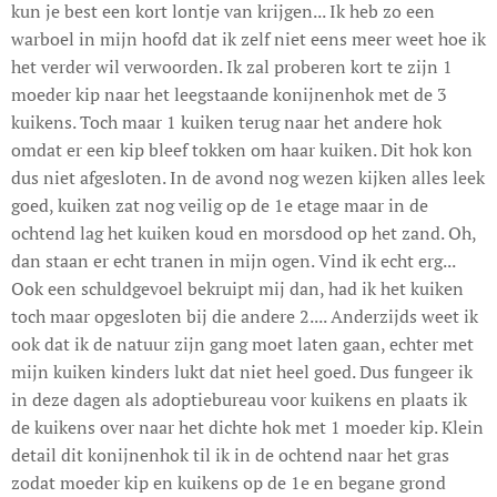
kun je best een kort lontje van krijgen... Ik heb zo een
warboel in mijn hoofd dat ik zelf niet eens meer weet hoe ik
het verder wil verwoorden. Ik zal proberen kort te zijn 1
moeder kip naar het leegstaande konijnenhok met de 3
kuikens. Toch maar 1 kuiken terug naar het andere hok
omdat er een kip bleef tokken om haar kuiken. Dit hok kon
dus niet afgesloten. In de avond nog wezen kijken alles leek
goed, kuiken zat nog veilig op de 1e etage maar in de
ochtend lag het kuiken koud en morsdood op het zand. Oh,
dan staan er echt tranen in mijn ogen. Vind ik echt erg...
Ook een schuldgevoel bekruipt mij dan, had ik het kuiken
toch maar opgesloten bij die andere 2.... Anderzijds weet ik
ook dat ik de natuur zijn gang moet laten gaan, echter met
mijn kuiken kinders lukt dat niet heel goed. Dus fungeer ik
in deze dagen als adoptiebureau voor kuikens en plaats ik
de kuikens over naar het dichte hok met 1 moeder kip. Klein
detail dit konijnenhok til ik in de ochtend naar het gras
zodat moeder kip en kuikens op de 1e en begane grond