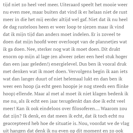
tijd niet zo heel veel meer. Uiteraard speelt het mooie weer
nu even mee, maar buiten dat vind ik er helaas niet de rust
meer in die het mij eerder altijd wel gaf. Niet dat ik nu heel
de dag rusteloos heen er weer loop te sjezen maar ik vind
dat ik mijn tijd dan anders moet indelen. Er is zoveel te
doen dat mijn hoofd weer overloopt van de plannetjes wat
ik ga doen. Nee, sterker nog wat ik moet doen. Dit drukt
enorm op mijn al lage (en alweer zeker een heel stuk hoger
dan een jaar geleden!) energielevel. Dus ben ik vooral druk
met denken wat ik moet doen. Vervolgens begin ik aan iets
wat dan langer duurt of niet helemaal lukt en dan ben ik
weer een hoop (ja echt geen hoopje je nog steeds een flinke
hoop) ellende. Maar al met al moet ik niet klagen bedenk ik
me nu, als ik echt een jaar terugdenkt dan doe ik echt veel
meer! Kan ik ook eindeloos over filosoferen.... Waarom zou
dat zijn? Ik denk, en dat meen ik echt, dat ik toch echt nu
geaccepteerd heb hoe de situatie is. Nou, voordat we de vlag
uit hangen dat denk ik nu even op dit moment en zo ook