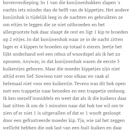
bovenverdieping. In 1 van die konijnenhokken slapen 's
nachts iets minder dan de helft van de kippetjes. Het andere
konijnhok is tijdelijk leeg in de nachten en gebruikten ze
om eitjes te leggen die ze niet uitbroeden en het
allergrootste hok daar slaapt de rest en ligt 1 kip te broeden
op 2 eitjes. In dat konijnenhok waar ze in de nacht zitten
lager er 4 kippen te broeden op totaal 6 eieren. Jeetje het
lijkt onderhand wel een rebus of woordspel als ik het zo
opnoem. Anyway, in dat konijnenhok waren de eerste 3
kuikentjes geboren. Maar die moeder kippetjes zijn niet
altijd even lief. Sowieso niet voor elkaar en vaak al
helemaal niet voor een kuikentje. Tevens was dit hok open
met een trappetje naar beneden en een trappetje omhoog.
Ik ken mezelf inmiddels en weet dat als ik die kuikens daar
laat zitten ik om de 5 minuten naar dat hok toe wil om te
zien of er niet 1 is uitgevallen of dat er 1 wordt gesloopt
door een gefrustreerde moeder kip. Tja, wie zal het zeggen
wellicht hebben die ook last van een huil-kuiken en daar