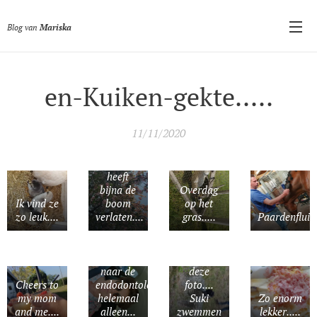
Blog van
Mariska
en-Kuiken-gekte.....
11/11/2020
De
Bloesem
heeft
Geen idee
bijna de
Overdag
waarom
Ik vind ze
boom
op het
de foto
zo leuk....
verlaten....
gras.....
Paardenfluist
zijwaarts
staat.. dit
was
Ook op
onderweg
zijn zij
naar de
deze
Cheers to
endodontoloog
foto....
my mom
helemaal
Suki
Zo enorm
and me....
alleen...
zwemmen
lekker.....