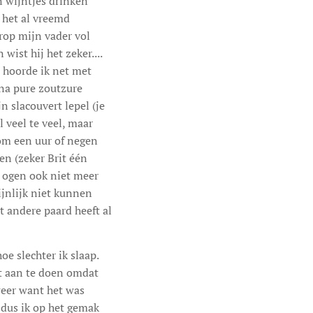
n wijntjes drinken
 het al vreemd
rop mijn vader vol
ist hij het zeker....
t hoorde ik net met
 na pure zoutzure
 slacouvert lepel (je
 veel te veel, maar
 om een uur of negen
en (zeker Brit één
r ogen ook niet meer
ijnlijk niet kunnen
t andere paard heeft al
oe slechter ik slaap.
et aan te doen omdat
weer want het was
 dus ik op het gemak