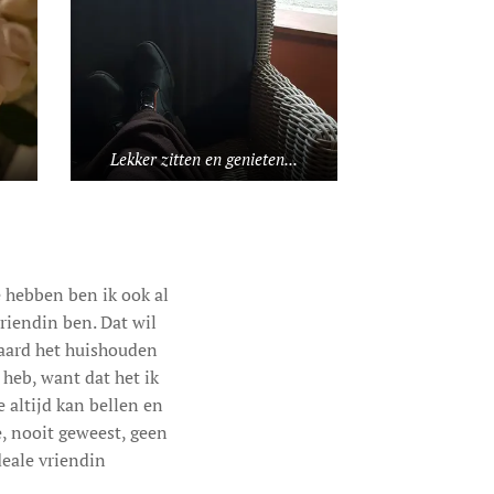
Lekker zitten en genieten...
 hebben ben ik ook al
vriendin ben. Dat wil
raard het huishouden
 heb, want dat het ik
e altijd kan bellen en
e, nooit geweest, geen
deale vriendin