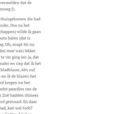
j vermelden dat de
enoeg J).
t thuisgekomen die had
onder. Dus na het
schappen) wilde ik gaan
uto halen (dat is
ag. Oh, snapt hij nu
 kei moe was) lekker
e ver ging (en ja, dat
uder en riep dat ik het
 bladblazer, één nul
 en ik de blazer) het
rd kregen we het
oodst paardjes van de
en Zoë hadden chinees
rd gestuurd. En daar
ehad, kan wel toch?