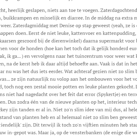
ht, heerlijk geslapen, niets aan toe te voegen. Zaterdagochten
n, buikkrampen en misselijk en diarree. In de middag na extra 
weer. Zaterdagmiddag met Denise op stap geweest (yeah, ze is 
appen doen. Eerst de niet leuke, kattenvoer en kattenpudding,
kaarsen gescoord bij de dierenwinkel) daarna supermarkt voor 
n voor de honden (hoe kan het toch dat ik gelijk honderd eur
 pak, ik ga... ) en vervolgens naar het tuincentrum voor weer wat
, na de kerst heb ik daar altijd behoefte aan. Vaak is dat in het
ar nu was het dus iets eerder. Wat achteraf gezien niet zo slim 
was... ze zijn natuurlijk nu volop aan het ombouwen voor het vo
d, toch nog een zestal mooie potten en leuke planten gekocht. L
s niet had nagedacht over het feit dat error (Spykertje) en terr
ben. Dus zodra één van de nieuwe planten op het, interieur tec
key zijn tanden er al in. Niet zo'n slim idee van mij dus, al he
stand van planten heb en al helemaal niet zo slim ben geweest
endelijk' zijn. Dit terwijl ik toch zo'n vijftien minuten heb st
uw in-gepot was. Maar ja, op de vensterbanken (de enige die w