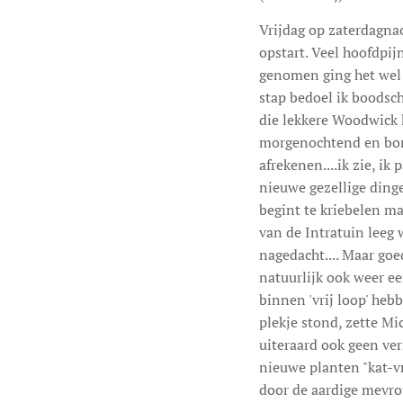
Vrijdag op zaterdagnac
opstart. Veel hoofdpij
genomen ging het wel 
stap bedoel ik boodsch
die lekkere Woodwick 
morgenochtend en bone
afrekenen....ik zie, ik
nieuwe gezellige dingen
begint te kriebelen ma
van de Intratuin leeg 
nagedacht.... Maar goe
natuurlijk ook weer een
binnen 'vrij loop' heb
plekje stond, zette Mic
uiteraard ook geen ver
nieuwe planten "kat-vri
door de aardige mevro