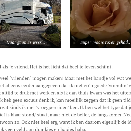
Daar gaan ze weer...
Super mooie rozen gehad..
als je vriend. Het is het licht dat heel je leven schijnt.
veel `vrienden´ mogen maken! Maar met het handje vol wat we
het al eens eerder aangegeven dat ik niet zo´n goede 'vriendin' 
t altijd te druk met werk en als ik dan thuis kwam was het uite
ik heb geen excuus denk ik, kan moeilijk zeggen dat ik geen tijd
 zat sinds ik met 'vroegpensioen' ben. Ik ben wel het type dat j
ef is klaar stond/ staat, maar niet de beller, de langskomer. Ne
woon zo. Ook niet heel erg, want ik ben daarom eigenlijk de i
 ook geen geld aan drankjes en hapjes haha.