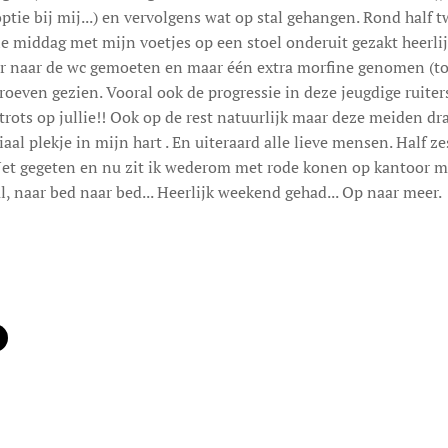
optie bij mij...) en vervolgens wat op stal gehangen. Rond half
e middag met mijn voetjes op een stoel onderuit gezakt heerli
r naar de wc gemoeten en maar één extra morfine genomen (top 
roeven gezien. Vooral ook de progressie in deze jeugdige ruiter
rots op jullie!! Ook op de rest natuurlijk maar deze meiden dra
aal plekje in mijn hart . En uiteraard alle lieve mensen. Half z
Net gegeten en nu zit ik wederom met rode konen op kantoor mi
 al, naar bed naar bed... Heerlijk weekend gehad... Op naar meer.