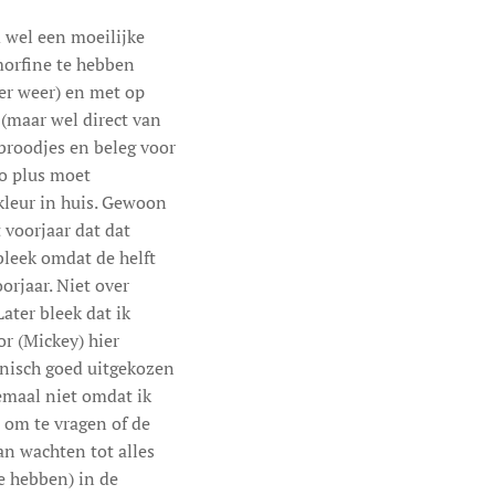
d wel een moeilijke
morfine te hebben
er weer) en met op
 (maar wel direct van
broodjes en beleg voor
o plus moet
 kleur in huis. Gewoon
 voorjaar dat dat
bleek omdat de helft
orjaar. Niet over
ater bleek dat ik
or (Mickey) hier
hnisch goed uitgekozen
lemaal niet omdat ik
 om te vragen of de
aan wachten tot alles
e hebben) in de