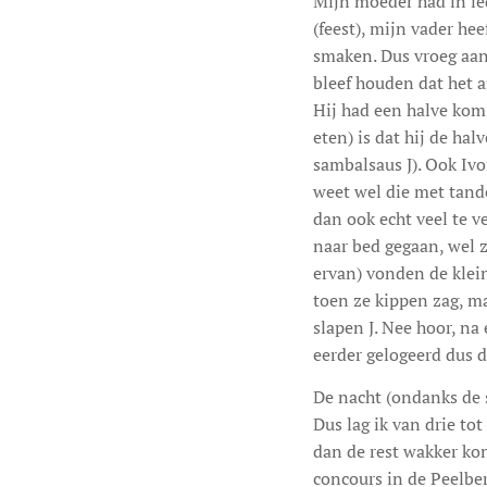
Mijn moeder had in ie
(feest), mijn vader he
smaken. Dus vroeg aan 
bleef houden dat het a
Hij had een halve kom 
eten) is dat hij de ha
sambalsaus J). Ook Ivo
weet wel die met tande
dan ook echt veel te v
naar bed gegaan, wel z
ervan) vonden de klein
toen ze kippen zag, ma
slapen J. Nee hoor, na
eerder gelogeerd dus d
De nacht (ondanks de sl
Dus lag ik van drie to
dan de rest wakker kon
concours in de Peelbe