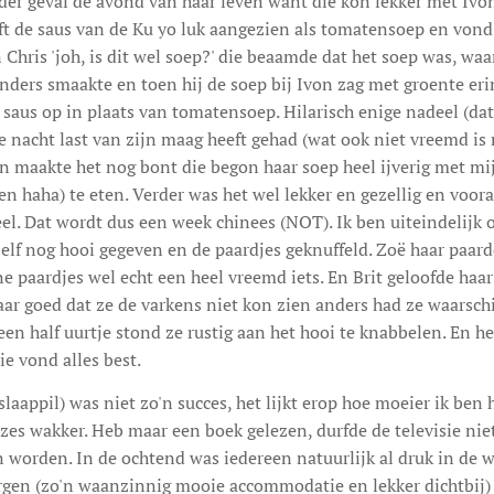
der geval de avond van haar leven want die kon lekker met Ivo
eft de saus van de Ku yo luk aangezien als tomatensoep en vond
Chris 'joh, is dit wel soep?' die beaamde dat het soep was, waa
nders smaakte en toen hij de soep bij Ivon zag met groente erin w
saus op in plaats van tomatensoep. Hilarisch enige nadeel (da
lve nacht last van zijn maag heeft gehad (wat ook niet vreemd is
n maakte het nog bont die begon haar soep heel ijverig met mijn
n haha) te eten. Verder was het wel lekker en gezellig en vooral
eel. Dat wordt dus een week chinees (NOT). Ik ben uiteindelijk
elf nog hooi gegeven en de paardjes geknuffeld. Zoë haar paard
e paardjes wel echt een heel vreemd iets. En Brit geloofde haa
ar goed dat ze de varkens niet kon zien anders had ze waarsch
 een half uurtje stond ze rustig aan het hooi te knabbelen. En he
ie vond alles best.
aappil) was niet zo'n succes, het lijkt erop hoe moeier ik ben h
t zes wakker. Heb maar een boek gelezen, durfde de televisie ni
 worden. In de ochtend was iedereen natuurlijk al druk in de 
rgen (zo'n waanzinnig mooie accommodatie en lekker dichtbij)