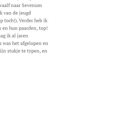
 twaalf naar Sevenum
jk van de jeugd
toch!). Verder heb ik
s en hun paarden, top!
ag ik al jaren
es was het afgelopen en
jn stukje te typen, en