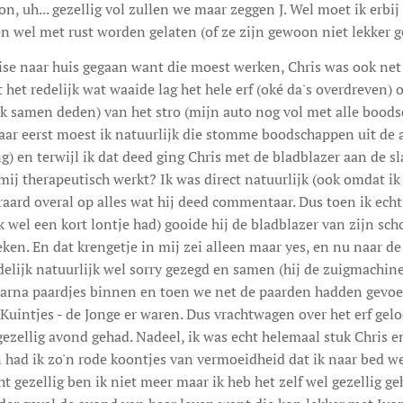
n, uh... gezellig vol zullen we maar zeggen J. Wel moet ik erbi
n wel met rust worden gelaten (of ze zijn gewoon niet lekker g
se naar huis gegaan want die moest werken, Chris was ook ne
 het redelijk wat waaide lag het hele erf (oké da's overdreven) 
ik samen deden) van het stro (mijn auto nog vol met alle bood
aar eerst moest ik natuurlijk die stomme boodschappen uit de a
g) en terwijl ik dat deed ging Chris met de bladblazer aan de sl
 mij therapeutisch werkt? Ik was direct natuurlijk (ook omdat ik
aard overal op alles wat hij deed commentaar. Dus toen ik echt t
k wel een kort lontje had) gooide hij de bladblazer van zijn scho
ken. En dat krengetje in mij zei alleen maar yes, en nu naar de
ndelijk natuurlijk wel sorry gezegd en samen (hij de zuigmachine
arna paardjes binnen en toen we net de paarden hadden gevoe
e Kuintjes - de Jonge er waren. Dus vrachtwagen over het erf gel
ezellig avond gehad. Nadeel, ik was echt helemaal stuk Chris 
 had ik zo'n rode koontjes van vermoeidheid dat ik naar bed we
ht gezellig ben ik niet meer maar ik heb het zelf wel gezellig g