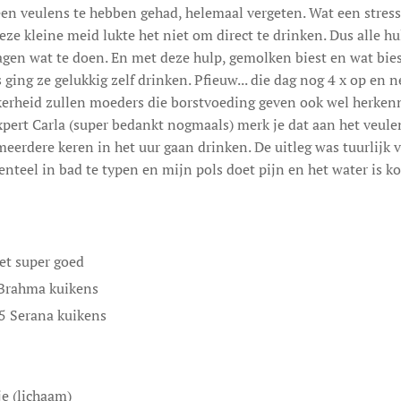
een veulens te hebben gehad, helemaal vergeten. Wat een stress..
e kleine meid lukte het niet om direct te drinken. Dus alle h
gen wat te doen. En met deze hulp, gemolken biest en wat biest
ging ze gelukkig zelf drinken. Pfieuw... die dag nog 4 x op en 
kerheid zullen moeders die borstvoeding geven ook wel herkenn
pert Carla (super bedankt nogmaals) merk je dat aan het veule
meerdere keren in het uur gaan drinken. De uitleg was tuurlijk 
nteel in bad te typen en mijn pols doet pijn en het water is k
et super goed
Brahma kuikens
 5 Serana kuikens
🌡☀️

je (lichaam)