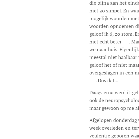
die bijna aan het eind
niet zo simpel. En wau
mogelijk woorden met e
woorden opnoemen die 
geloof ik 6, zo stom.
niet echt beter 🥴. Ma
we naar huis. Eigenlij
meestal niet haalbaar 
geloof het of niet ma
overgeslagen in een na
🤣. Dus dat...
Daags erna werd ik ge
ook de neuropsycholoo
maar gewoon op me a
Afgelopen donderdag w
week overleden en terw
veulentje geboren waar