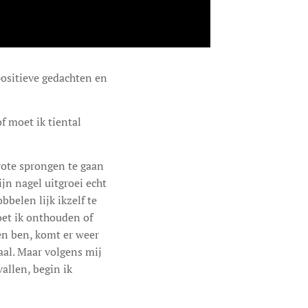
positieve gedachten en
f moet ik tiental
 grote sprongen te gaan
jn nagel uitgroei echt
bbelen lijk ikzelf te
oet ik onthouden of
pen ben, komt er weer
al. Maar volgens mij
allen, begin ik