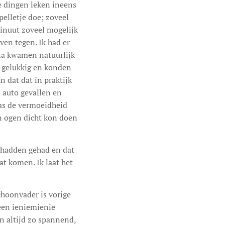
le dingen leken ineens
pelletje doe; zoveel
minuut zoveel mogelijk
en tegen. Ik had er
rna kwamen natuurlijk
we gelukkig en konden
n dat dat in praktijk
e auto gevallen en
was de vermoeidheid
jn ogen dicht kon doen
g hadden gehad en dat
t komen. Ik laat het
hoonvader is vorige
 een ieniemienie
jn altijd zo spannend,