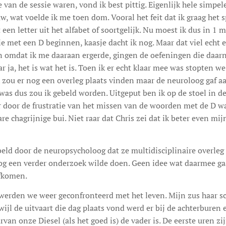
e van de sessie waren, vond ik best pittig. Eigenlijk hele simpe
w, wat voelde ik me toen dom. Vooral het feit dat ik graag het s
en letter uit het alfabet of soortgelijk. Nu moest ik dus in 1 
met een D beginnen, kaasje dacht ik nog. Maar dat viel echt ev
 En omdat ik me daaraan ergerde, gingen de oefeningen die daa
ar ja, het is wat het is. Toen ik er echt klaar mee was stopten 
k zou er nog een overleg plaats vinden maar de neuroloog gaf aa
was dus zou ik gebeld worden. Uitgeput ben ik op de stoel in d
ar door de frustratie van het missen van de woorden met de D 
re chagrijnige bui. Niet raar dat Chris zei dat ik beter even mi
beld door de neuropsycholoog dat ze multidisciplinaire overle
g een verder onderzoek wilde doen. Geen idee wat daarmee gaa
fkomen.
erden we weer geconfronteerd met het leven. Mijn zus haar sc
ijl de uitvaart die dag plaats vond werd er bij de achterburen
van onze Diesel (als het goed is) de vader is. De eerste uren zi