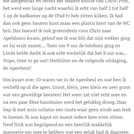
me aangedrukt en rechts het lekkere kontje van Chris! Pffff,
het werd een lange nacht waarbij ik echt van half 2 tot half
5 op de badkamer op de IPad tv heb zitten kijken. Ik had
dan ook geen houten kont maar een plastic kont van de WC
bril. Dus hoewel ik ook grotendeels voor Chris naar
Apeldoorn kwam, geloof me ik was blij dat zijn wekker ging
en hij eruit moest.... Toen om 9 uur de telefoon ging en
Linda belde dacht ik ook echt werkelijk dat het 8 uur was...
Nope, time to go out! Ontbijten en de volgende uitdaging,
de Apenheul!
Om kwart over 10 waren we in de Apenheul en wat ben ik
verliefd op al die apen. Groot, klein, zeer klein en zeer groot
wat een geweldige beesten! Het weer zat niet echt mee en
na een paar fikse hoosbuien werd het gelukkig droog. Daar
liep ik met mijn rollator een route waar geen einde aan leek
te komen. Ik was kapot en moest iedere keer even zitten.
Neef Nick was begrijpend en een heerlijk makkelijk
mannetje om mee te hebben wat een geluk had ik daarmee.