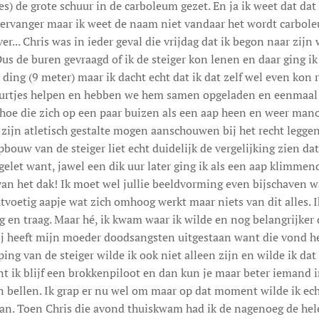
es) de grote schuur in de carboleum gezet. En ja ik weet dat da
ervanger maar ik weet de naam niet vandaar het wordt carbole
er... Chris was in ieder geval die vrijdag dat ik begon naar zijn
Dus de buren gevraagd of ik de steiger kon lenen en daar ging 
 ding (9 meter) maar ik dacht echt dat ik dat zelf wel even kon re
uurtjes helpen en hebben we hem samen opgeladen en eenmaal
oe die zich op een paar buizen als een aap heen en weer mano
zijn atletisch gestalte mogen aanschouwen bij het recht legge
bouw van de steiger liet echt duidelijk de vergelijking zien d
gelet want, jawel een dik uur later ging ik als een aap klimmend
an het dak! Ik moet wel jullie beeldvorming even bijschaven w
htvoetig aapje wat zich omhoog werkt maar niets van dit alles. 
ig en traag. Maar hé, ik kwam waar ik wilde en nog belangrijker d
j heeft mijn moeder doodsangsten uitgestaan want die vond het 
ping van de steiger wilde ik ook niet alleen zijn en wilde ik da
t ik blijf een brokkenpiloot en dan kun je maar beter iemand 
 bellen. Ik grap er nu wel om maar op dat moment wilde ik e
an. Toen Chris die avond thuiskwam had ik de nagenoeg de hele