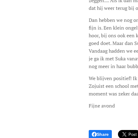
zeggen.... Als ik dan 
dat hij weer terug bij 
Dan hebben we nog onze
fijn is. Een klein onge
hoor, bij ons ook een 
goed doet. Maar dan Suk
Vandaag hadden we een
je ga ik met Suka vana
nog meer in haar bubb
We blijven positief! Ik
Zojuist een school me
moment was zeker daar
Fijne avond
Share