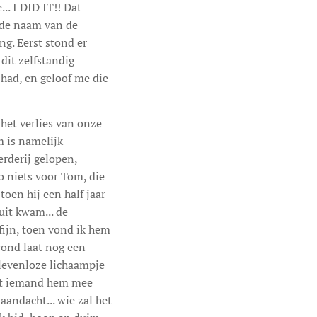
.. I DID IT!! Dat
 de naam van de
g. Eerst stond er
dit zelfstandig
 had, en geloof me die
 het verlies van onze
m is namelijk
rderij gelopen,
zo niets voor Tom, die
toen hij een half jaar
uit kwam... de
fijn, toen vond ik hem
vond laat nog een
n levenloze lichaampje
dat iemand hem mee
andacht... wie zal het