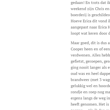
gedaan! En trots dat i
weekend zijn Chris en
boerderij is geschilde
Hoeve Erica dit vond i
aangepast naar Erica H
loopt wat keren door d
Maar goed, dit is dus 
Cooper heen en of een 
verdwenen. Alles hebbe
gefietst, geroepen, ge
ging nooit langer als 
oud was en heel dapper
brandweer (met 3 wage
gelukkig wel en hoorde
rondje en roep nog maar
ergens langs de weg i
heeft genomen. Het is 