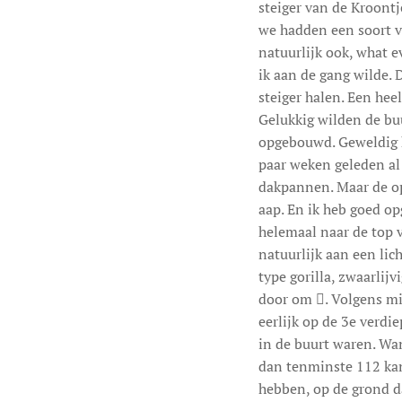
steiger van de Kroontj
we hadden een soort v
natuurlijk ook, what ev
ik aan de gang wilde. 
steiger halen. Een heel
Gelukkig wilden de b
opgebouwd. Geweldig h
paar weken geleden al 
dakpannen. Maar de op
aap. En ik heb goed op
helemaal naar de top v
natuurlijk aan een lic
type gorilla, zwaarlijv
door om . Volgens mi
eerlijk op de 3e verdie
in de buurt waren. Wan
dan tenminste 112 kan
hebben, op de grond d