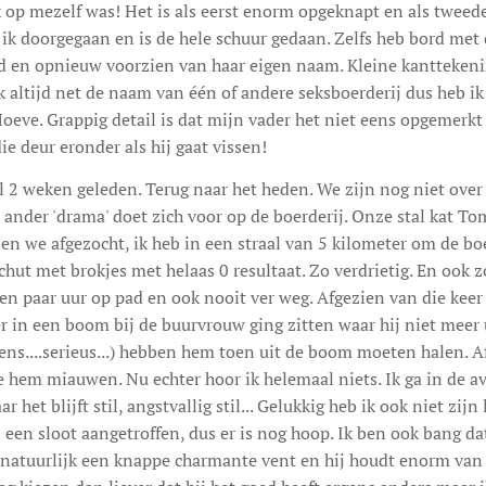
k op mezelf was! Het is als eerst enorm opgeknapt en als tweede.
 ik doorgegaan en is de hele schuur gedaan. Zelfs heb bord met
rd en opnieuw voorzien van haar eigen naam. Kleine kanttekenin
k altijd net de naam van één of andere seksboerderij dus heb ik 
oeve. Grappig detail is dat mijn vader het niet eens opgemerkt
ie deur eronder als hij gaat vissen!
al 2 weken geleden. Terug naar het heden. We zijn nog niet over
ander 'drama' doet zich voor op de boerderij. Onze stal kat To
n we afgezocht, ik heb in een straal van 5 kilometer om de boe
schut met brokjes met helaas 0 resultaat. Zo verdrietig. En ook 
een paar uur op pad en ook nooit ver weg. Afgezien van die keer 
 in een boom bij de buurvrouw ging zitten waar hij niet meer 
ns....serieus...) hebben hem toen uit de boom moeten halen. A
 hem miauwen. Nu echter hoor ik helemaal niets. Ik ga in de a
 het blijft stil, angstvallig stil... Gelukkig heb ik ook niet zij
n een sloot aangetroffen, dus er is nog hoop. Ik ben ook bang 
natuurlijk een knappe charmante vent en hij houdt enorm van a