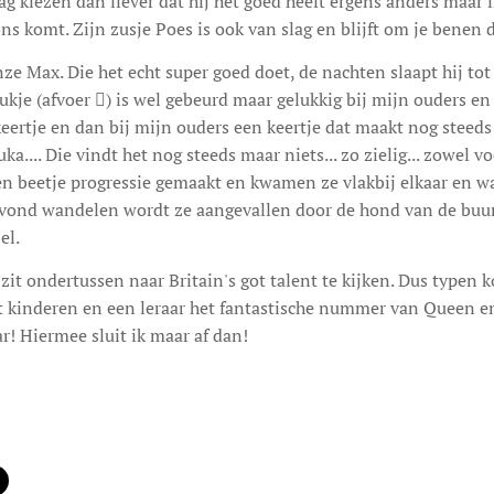
mag kiezen dan liever dat hij het goed heeft ergens anders maar 
ons komt. Zijn zusje Poes is ook van slag en blijft om je benen d
 Max. Die het echt super goed doet, de nachten slaapt hij tot 
lukje (afvoer ) is wel gebeurd maar gelukkig bij mijn ouders en
keertje en dan bij mijn ouders een keertje dat maakt nog steeds 
a.... Die vindt het nog steeds maar niets... zo zielig... zowel v
 beetje progressie gemaakt en kwamen ze vlakbij elkaar en wa
vond wandelen wordt ze aangevallen door de hond van de buurvr
el.
 zit ondertussen naar Britain's got talent te kijken. Dus typen k
t kinderen en een leraar het fantastische nummer van Queen en
! Hiermee sluit ik maar af dan!