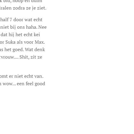
ik bid, hoop en duim
ralen zodra ze je ziet.
half 7 door wat echt
 niet bij ons haha. Nee
dat hij het echt kei
oor Suka als voor Max.
s het goed. Wat denk
ouw.... Shit, zit ze
omt er niet echt van.
 wow... een feel good