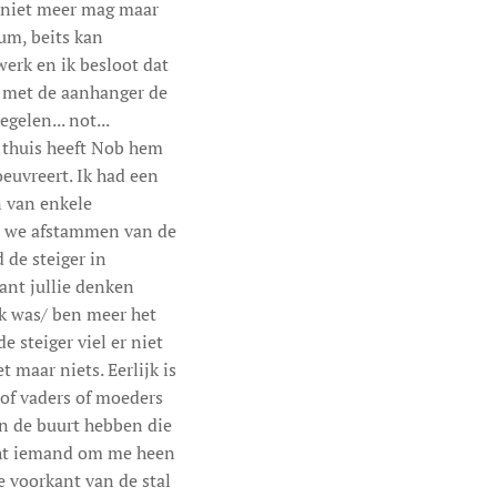
t niet meer mag maar
um, beits kan
 werk en ik besloot dat
ik met de aanhanger de
gelen... not...
 thuis heeft Nob hem
euvreert. Ik had een
n van enkele
at we afstammen van de
 de steiger in
ant jullie denken
Ik was/ ben meer het
e steiger viel er niet
maar niets. Eerlijk is
t of vaders of moeders
in de buurt hebben die
cht iemand om me heen
 voorkant van de stal