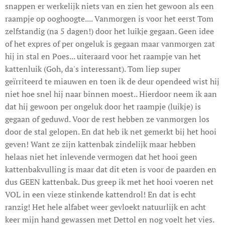
snappen er werkelijk niets van en zien het gewoon als een
raampje op ooghoogte.... Vanmorgen is voor het eerst Tom
zelfstandig (na 5 dagen!) door het luikje gegaan. Geen idee
of het expres of per ongeluk is gegaan maar vanmorgen zat
hij in stal en Poes... uiteraard voor het raampje van het
kattenluik (Goh, da's interessant). Tom liep super
geïrriteerd te miauwen en toen ik de deur opendeed wist hij
niet hoe snel hij naar binnen moest.. Hierdoor neem ik aan
dat hij gewoon per ongeluk door het raampje (luikje) is
gegaan of geduwd. Voor de rest hebben ze vanmorgen los
door de stal gelopen. En dat heb ik net gemerkt bij het hooi
geven! Want ze zijn kattenbak zindelijk maar hebben
helaas niet het inlevende vermogen dat het hooi geen
kattenbakvulling is maar dat dit eten is voor de paarden en
dus GEEN kattenbak. Dus greep ik met het hooi voeren net
VOL in een vieze stinkende kattendrol! En dat is echt
ranzig! Het hele alfabet weer gevloekt natuurlijk en acht
keer mijn hand gewassen met Dettol en nog voelt het vies.