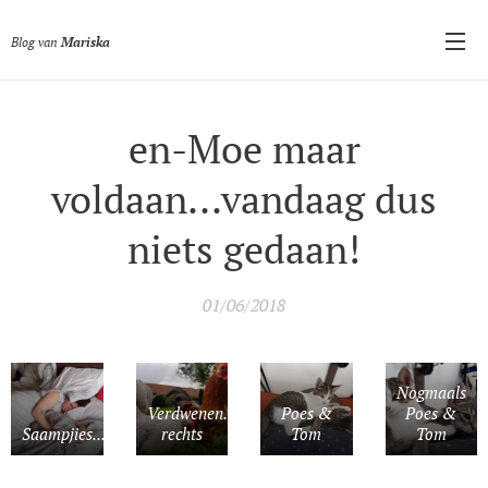
Blog van
Mariska
en-Moe maar
voldaan...vandaag dus
niets gedaan!
01/06/2018
Nogmaals
Verdwenen...haantje
Poes &
Poes &
Saampjies...
rechts
Tom
Tom