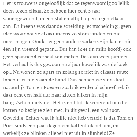
Het is trouwens ongelooflijk dat ze tegenwoordig zo lelijk
doen tegen elkaar. Ze hebben hier echt 5 jaar
samengewoond, in één stal en altijd bij en tegen elkaar
aan! En ineens was daar de scheiding (echtscheiding), geen
idee waardoor ze elkaar ineens zo stom vinden en niet
meer mogen. Omdat er geen andere varkens zijn kan er niet
één zijn vreemd gegaan... Dus kan ik er (in mijn hoofd) ook
geen spannend verhaal van maken. Das dan weer jammer.
Het verhaal is dus gewoon na 5 jaar huwelijk was de koek
op... Nu wonen ze apart en zolang ze niet in elkaars route
lopen is er niets aan de hand. Dan hebben we sinds kort
natuurlijk Tom en Poes en zoals ik eerder al schreef heb ik
daar echt een half uur naar zitten kijken in mijn
hang-/schommelstoel. Het is en blijft fascinerend om die
katten zo bezig te zien met, in dit geval, een walnoot.
Geweldig! Echter wat ik jullie niet heb verteld is dat Tom en
Poes sinds een paar dagen een kattenluik hebben, en
werkelijk ze blinken allebei niet uit in slimheid! Ze