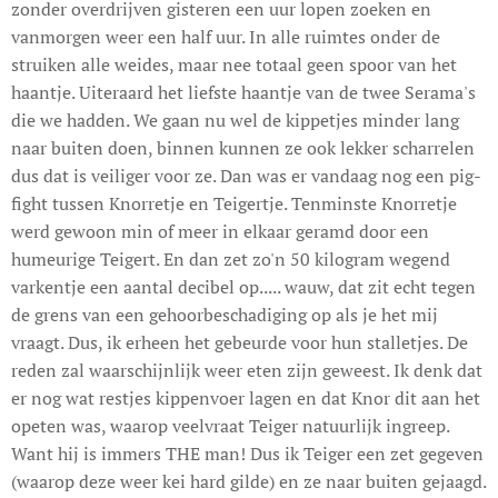
zonder overdrijven gisteren een uur lopen zoeken en
vanmorgen weer een half uur. In alle ruimtes onder de
struiken alle weides, maar nee totaal geen spoor van het
haantje. Uiteraard het liefste haantje van de twee Serama's
die we hadden. We gaan nu wel de kippetjes minder lang
naar buiten doen, binnen kunnen ze ook lekker scharrelen
dus dat is veiliger voor ze. Dan was er vandaag nog een pig-
fight tussen Knorretje en Teigertje. Tenminste Knorretje
werd gewoon min of meer in elkaar geramd door een
humeurige Teigert. En dan zet zo'n 50 kilogram wegend
varkentje een aantal decibel op..... wauw, dat zit echt tegen
de grens van een gehoorbeschadiging op als je het mij
vraagt. Dus, ik erheen het gebeurde voor hun stalletjes. De
reden zal waarschijnlijk weer eten zijn geweest. Ik denk dat
er nog wat restjes kippenvoer lagen en dat Knor dit aan het
opeten was, waarop veelvraat Teiger natuurlijk ingreep.
Want hij is immers THE man! Dus ik Teiger een zet gegeven
(waarop deze weer kei hard gilde) en ze naar buiten gejaagd.