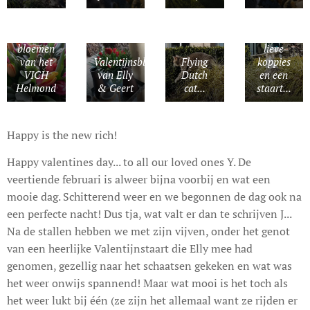
Mooie
Twee
bloemen
lieve
van het
Valentijnsbloemen
Flying
koppies
VICH
van Elly
Dutch
en een
Helmond
& Geert
cat...
staart...
Happy is the new rich!
Happy valentines day... to all our loved ones Y. De
veertiende februari is alweer bijna voorbij en wat een
mooie dag. Schitterend weer en we begonnen de dag ook na
een perfecte nacht! Dus tja, wat valt er dan te schrijven J...
Na de stallen hebben we met zijn vijven, onder het genot
van een heerlijke Valentijnstaart die Elly mee had
genomen, gezellig naar het schaatsen gekeken en wat was
het weer onwijs spannend! Maar wat mooi is het toch als
het weer lukt bij één (ze zijn het allemaal want ze rijden er