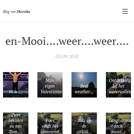
Blog van
Mariska
en-Mooi....weer....weer....
03/09/2018
Mijn
Ontdekkingst
eigen
Best
bij het
Wow....
Valentijntje
weather...
watervalletje
Twee
beelden
Poes
Suki op
Langzaamaa
en een
vindt het
de
toch
Tom....
spannend...
uitkijk...
mooi....