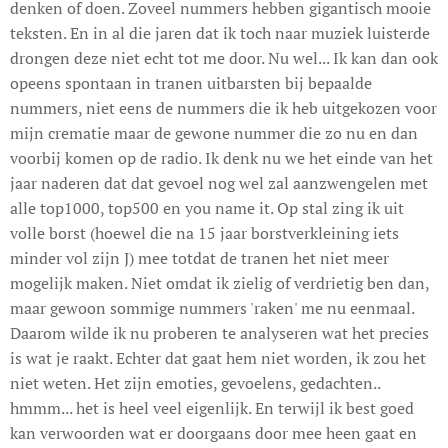
denken of doen. Zoveel nummers hebben gigantisch mooie
teksten. En in al die jaren dat ik toch naar muziek luisterde
drongen deze niet echt tot me door. Nu wel... Ik kan dan ook
opeens spontaan in tranen uitbarsten bij bepaalde
nummers, niet eens de nummers die ik heb uitgekozen voor
mijn crematie maar de gewone nummer die zo nu en dan
voorbij komen op de radio. Ik denk nu we het einde van het
jaar naderen dat dat gevoel nog wel zal aanzwengelen met
alle top1000, top500 en you name it. Op stal zing ik uit
volle borst (hoewel die na 15 jaar borstverkleining iets
minder vol zijn J) mee totdat de tranen het niet meer
mogelijk maken. Niet omdat ik zielig of verdrietig ben dan,
maar gewoon sommige nummers 'raken' me nu eenmaal.
Daarom wilde ik nu proberen te analyseren wat het precies
is wat je raakt. Echter dat gaat hem niet worden, ik zou het
niet weten. Het zijn emoties, gevoelens, gedachten..
hmmm... het is heel veel eigenlijk. En terwijl ik best goed
kan verwoorden wat er doorgaans door mee heen gaat en