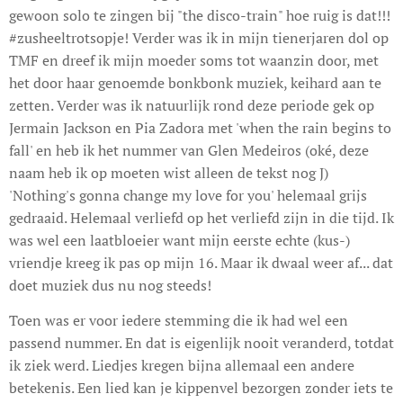
gewoon solo te zingen bij "the disco-train" hoe ruig is dat!!!
#zusheeltrotsopje! Verder was ik in mijn tienerjaren dol op
TMF en dreef ik mijn moeder soms tot waanzin door, met
het door haar genoemde bonkbonk muziek, keihard aan te
zetten. Verder was ik natuurlijk rond deze periode gek op
Jermain Jackson en Pia Zadora met 'when the rain begins to
fall' en heb ik het nummer van Glen Medeiros (oké, deze
naam heb ik op moeten wist alleen de tekst nog J)
'Nothing's gonna change my love for you' helemaal grijs
gedraaid. Helemaal verliefd op het verliefd zijn in die tijd. Ik
was wel een laatbloeier want mijn eerste echte (kus-)
vriendje kreeg ik pas op mijn 16. Maar ik dwaal weer af... dat
doet muziek dus nu nog steeds!
Toen was er voor iedere stemming die ik had wel een
passend nummer. En dat is eigenlijk nooit veranderd, totdat
ik ziek werd. Liedjes kregen bijna allemaal een andere
betekenis. Een lied kan je kippenvel bezorgen zonder iets te