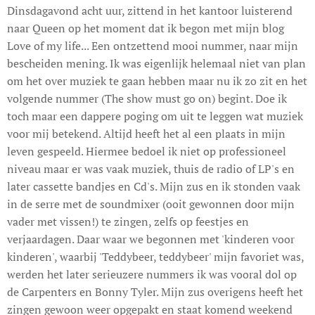
Dinsdagavond acht uur, zittend in het kantoor luisterend
naar Queen op het moment dat ik begon met mijn blog
Love of my life... Een ontzettend mooi nummer, naar mijn
bescheiden mening. Ik was eigenlijk helemaal niet van plan
om het over muziek te gaan hebben maar nu ik zo zit en het
volgende nummer (The show must go on) begint. Doe ik
toch maar een dappere poging om uit te leggen wat muziek
voor mij betekend. Altijd heeft het al een plaats in mijn
leven gespeeld. Hiermee bedoel ik niet op professioneel
niveau maar er was vaak muziek, thuis de radio of LP's en
later cassette bandjes en Cd's. Mijn zus en ik stonden vaak
in de serre met de soundmixer (ooit gewonnen door mijn
vader met vissen!) te zingen, zelfs op feestjes en
verjaardagen. Daar waar we begonnen met 'kinderen voor
kinderen', waarbij 'Teddybeer, teddybeer' mijn favoriet was,
werden het later serieuzere nummers ik was vooral dol op
de Carpenters en Bonny Tyler. Mijn zus overigens heeft het
zingen gewoon weer opgepakt en staat komend weekend