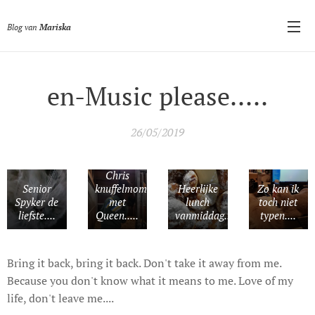
Blog van
Mariska
en-Music please.....
26/05/2019
Chris
Senior
knuffelmomentje
Heerlijke
Zo kan ik
Spyker de
met
lunch
toch niet
liefste....
Queen.....
vanmiddag....
typen....
Bring it back, bring it back. Don't take it away from me.
Because you don't know what it means to me. Love of my
life, don't leave me....