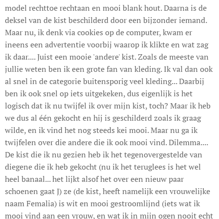
model rechttoe rechtaan en mooi blank hout. Daarna is de
deksel van de kist beschilderd door een bijzonder iemand.
Maar nu, ik denk via cookies op de computer, kwam er
ineens een advertentie voorbij waarop ik klikte en wat zag
ik daar.... Juist een mooie 'andere' kist. Zoals de meeste van
jullie weten ben ik een grote fan van kleding. Ik val dan ook
al snel in de categorie buitensporig veel kleding... Daarbij
ben ik ook snel op iets uitgekeken, dus eigenlijk is het
logisch dat ik nu twijfel ik over mijn kist, toch? Maar ik heb
we dus al één gekocht en hij is geschilderd zoals ik graag
wilde, en ik vind het nog steeds kei mooi. Maar nu ga ik
twijfelen over die andere die ik ook mooi vind. Dilemma....
De kist die ik nu gezien heb ik het tegenovergestelde van
diegene die ik heb gekocht (nu ik het teruglees is het wel
heel banaal... het lijkt alsof het over een nieuw paar
schoenen gaat J) ze (de kist, heeft namelijk een vrouwelijke
naam Femalia) is wit en mooi gestroomlijnd (iets wat ik
mooi vind aan een vrouw, en wat ik in mijn ogen nooit echt