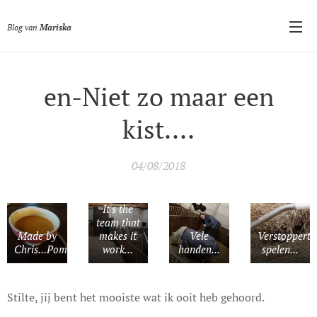
Blog van
Mariska
en-Niet zo maar een
kist....
04/08/2018
It's the
team that
Made by
makes it
Vele
Verstoppertj
Chris...Pompoensoep
work...
handen...
spelen...
Stilte, jij bent het mooiste wat ik ooit heb gehoord.