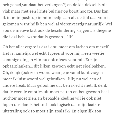
heb gehad,vandaar het verlangen?) en de kistdeksel is niet
vlak maar met een lichte buiging op borst hoogte. Dus kan
ik in mijn push-up in mijn bedje aan als de tijd daarvoor is
gekomen want hé ik ben wel al vierenveertig natuurlijk. Wel
zou de nieuwe kist ook de beschildering krijgen als diegene
die ik al heb.. want dat is gewoon.,. "ik".
Oh het aller ergste is dat ik nu moet om lachen om mezelf....
Het is namelijk wel echt typerend voor mij... een weetje
sommige dingen zijn nu ook nieuw voor mij. Er zijn
opbaarplanken... dit lijken gewoon echt net sjoelbakken.
Oh, ik lijk (ook zo'n woord waar je je vanaf kunt vragen
moet ik juist woord wel gebruiken...lijk) nu wel een of
andere freak. Maar geloof me dat ben ik echt niet. Ik denk
dat je even je emoties uit moet zetten en het gewoon heel
nuchter moet zien. In bepaalde kleding wil je ook niet
lopen dus dan is het toch ook logisch dat mijn laatste
uitstraling ook zo moet zijn zoals ik? En eigenlijk zou