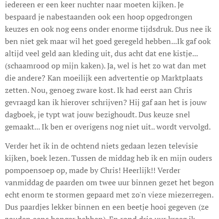
iedereen er een keer nuchter naar moeten kijken. Je
bespaard je nabestaanden ook een hoop opgedrongen
keuzes en ook nog eens onder enorme tijdsdruk. Dus nee ik
ben niet gek maar wil het goed geregeld hebben...Ik gaf ook
altijd veel geld aan kleding uit, dus acht dat ene kistje...
(schaamrood op mijn kaken). Ja, wel is het zo wat dan met
die andere? Kan moeilijk een advertentie op Marktplaats
zetten. Nou, genoeg zware kost. Ik had eerst aan Chris
gevraagd kan ik hierover schrijven? Hij gaf aan het is jouw
dagboek, je typt wat jouw bezighoudt. Dus keuze snel
gemaakt... Ik ben er overigens nog niet uit.. wordt vervolgd.
Verder het ik in de ochtend niets gedaan lezen televisie
kijken, boek lezen. Tussen de middag heb ik en mijn ouders
pompoensoep op, made by Chris! Heerlijk!! Verder
vanmiddag de paarden om twee uur binnen gezet het begon
echt enorm te stormen gepaard met zo'n vieze miezerregen.
Dus paardjes lekker binnen en een beetje hooi gegeven (ze
zouden eens honger hebben). En rond drie uur kreeg ik