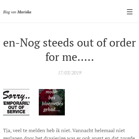
Blog van
Mariska
en-Nog steeds out of order
for me.....
17/03/2019
Weer
super lief
mooie
bos
bloemetjes
gehad....
Tja, veel te melden heb ik niet. Vannacht helemaal niet
geslapen door het draaierige was er ook angst en dat zorgde