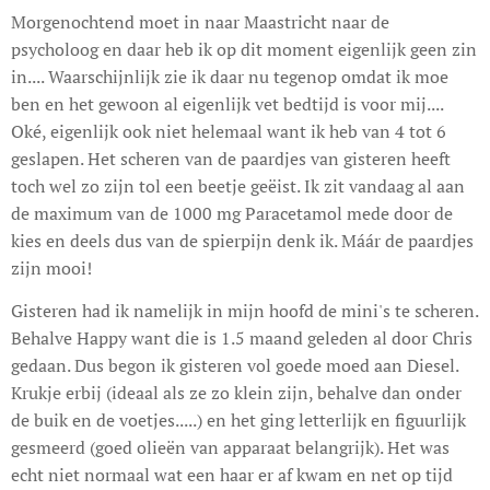
Morgenochtend moet in naar Maastricht naar de
psycholoog en daar heb ik op dit moment eigenlijk geen zin
in.... Waarschijnlijk zie ik daar nu tegenop omdat ik moe
ben en het gewoon al eigenlijk vet bedtijd is voor mij....
Oké, eigenlijk ook niet helemaal want ik heb van 4 tot 6
geslapen. Het scheren van de paardjes van gisteren heeft
toch wel zo zijn tol een beetje geëist. Ik zit vandaag al aan
de maximum van de 1000 mg Paracetamol mede door de
kies en deels dus van de spierpijn denk ik. Máár de paardjes
zijn mooi!
Gisteren had ik namelijk in mijn hoofd de mini's te scheren.
Behalve Happy want die is 1.5 maand geleden al door Chris
gedaan. Dus begon ik gisteren vol goede moed aan Diesel.
Krukje erbij (ideaal als ze zo klein zijn, behalve dan onder
de buik en de voetjes.....) en het ging letterlijk en figuurlijk
gesmeerd (goed olieën van apparaat belangrijk). Het was
echt niet normaal wat een haar er af kwam en net op tijd