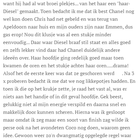
want hij had al wat broei plekjes... van het haar een "haar-
Diesel" gemaakt. Toen bedacht ik me dat ik best Chanel nog
wel kon doen Chris had net gebeld en was terug van
Apeldoorn naar huis en mijn ouders zijn naar Emmen, dus
gas erop! Nou dit klusje was al een stukje minder
eenvoudig... Daar waar Diesel braaf stil staat en alles goed
en zelfs lekker vind daar had Chanel duidelijk andere
ideeën over. Haar hoofdje ging redelijk goed maar toen
kwamen de oren en het stukje achter haar oren.....drama!
Alsof het de eerste keer was dat ze geschoren werd 🙈. Na 3
x proberen bedacht ik me dat we nog likkepotjes hadden. En
toen ik die op het krukje zette, je raad het vast al, was er
niets aan het handje of in dit geval hoofdje. Gek beest,
gelukkig niet al mijn energie verspild en daarna snel en
makkelijk door kunnen scheren. Hierna was ik gesloopt
maar omdat ik zeg maar een soort van finish zag wilde ik
perse ook na het avondeten Coco nog doen, waarom geen
idee. Gewoon weer zo'n dwangmatig opgelegde regel waar