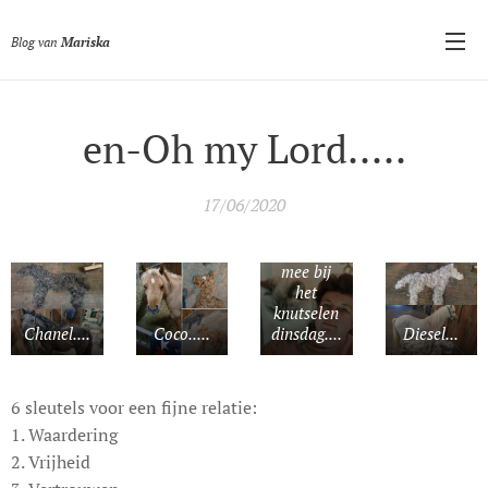
Blog van
Mariska
en-Oh my Lord.....
Spyker
17/06/2020
kijkt over
mijn
schouder
mee bij
het
knutselen
Chanel....
Coco.....
dinsdag....
Diesel...
6 sleutels voor een fijne relatie:
1. Waardering
2. Vrijheid