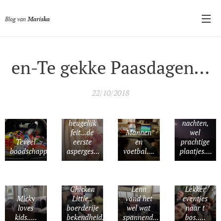
Blog van
Mariska
en-Te gekke Paasdagen...
22/10/2018
Helaas
geen
Ja
goede
heugelijk
nachten,
feit...de
Mannen
wel
Teveel
eerste
en
prachtige
boodschappen...uiteraard..
asperges...
voetbal....
plaatjes....
Chicken
Lenn
Lekker
Micky
Little..
vond het
eventjes
loves
boerderije
wel wat
naar t
kids.....
bekendheid...
spannend...
bos.....