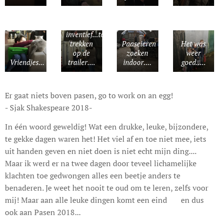
Team
inventief...touwtje
trekken
Paaseieren
Het was
op de
zoeken
weer
Vriendjes...
trailer....
indoor....
goed.....
Er gaat niets boven pasen, go to work on an egg!
- Sjak Shakespeare 2018-
In één woord geweldig! Wat een drukke, leuke, bijzondere,
te gekke dagen waren het! Het viel af en toe niet mee, iets
uit handen geven en niet doen is niet echt mijn ding....
Maar ik werd er na twee dagen door teveel lichamelijke
klachten toe gedwongen alles een beetje anders te
benaderen. Je weet het nooit te oud om te leren, zelfs voor
mij! Maar aan alle leuke dingen komt een eind 😊 en dus
ook aan Pasen 2018...