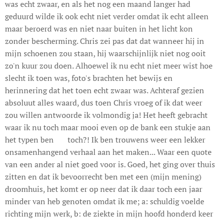
was echt zwaar, en als het nog een maand langer had
geduurd wilde ik ook echt niet verder omdat ik echt alleen
maar beroerd was en niet naar buiten in het licht kon
zonder bescherming. Chris zei pas dat dat wanneer hij in
mijn schoenen zou staan, hij waarschijnlijk niet nog ooit
zo'n kuur zou doen. Alhoewel ik nu echt niet meer wist hoe
slecht ik toen was, foto's brachten het bewijs en
herinnering dat het toen echt zwaar was. Achteraf gezien
absoluut alles waard, dus toen Chris vroeg of ik dat weer
zou willen antwoorde ik volmondig ja! Het heeft gebracht
waar ik nu toch maar mooi even op de bank een stukje aan
het typen ben 😊 toch?! Ik ben trouwens weer een lekker
onsamenhangend verhaal aan het maken... Waar een quote
van een ander al niet goed voor is. Goed, het ging over thuis
zitten en dat ik bevoorrecht ben met een (mijn mening)
droomhuis, het komt er op neer dat ik daar toch een jaar
minder van heb genoten omdat ik me; a: schuldig voelde
richting mijn werk, b: de ziekte in mijn hoofd honderd keer