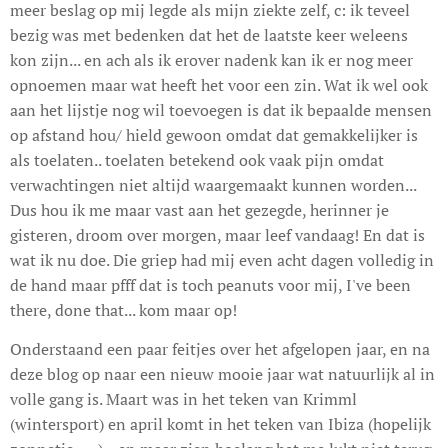
meer beslag op mij legde als mijn ziekte zelf, c: ik teveel
bezig was met bedenken dat het de laatste keer weleens
kon zijn... en ach als ik erover nadenk kan ik er nog meer
opnoemen maar wat heeft het voor een zin. Wat ik wel ook
aan het lijstje nog wil toevoegen is dat ik bepaalde mensen
op afstand hou/ hield gewoon omdat dat gemakkelijker is
als toelaten.. toelaten betekend ook vaak pijn omdat
verwachtingen niet altijd waargemaakt kunnen worden...
Dus hou ik me maar vast aan het gezegde, herinner je
gisteren, droom over morgen, maar leef vandaag! En dat is
wat ik nu doe. Die griep had mij even acht dagen volledig in
de hand maar pfff dat is toch peanuts voor mij, I've been
there, done that... kom maar op!
Onderstaand een paar feitjes over het afgelopen jaar, en na
deze blog op naar een nieuw mooie jaar wat natuurlijk al in
volle gang is. Maart was in het teken van Krimml
(wintersport) en april komt in het teken van Ibiza (hopelijk