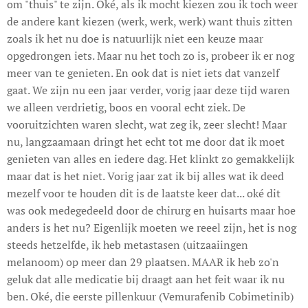
om "thuis" te zijn. Oké, als ik mocht kiezen zou ik toch weer
de andere kant kiezen (werk, werk, werk) want thuis zitten
zoals ik het nu doe is natuurlijk niet een keuze maar
opgedrongen iets. Maar nu het toch zo is, probeer ik er nog
meer van te genieten. En ook dat is niet iets dat vanzelf
gaat. We zijn nu een jaar verder, vorig jaar deze tijd waren
we alleen verdrietig, boos en vooral echt ziek. De
vooruitzichten waren slecht, wat zeg ik, zeer slecht! Maar
nu, langzaamaan dringt het echt tot me door dat ik moet
genieten van alles en iedere dag. Het klinkt zo gemakkelijk
maar dat is het niet. Vorig jaar zat ik bij alles wat ik deed
mezelf voor te houden dit is de laatste keer dat... oké dit
was ook medegedeeld door de chirurg en huisarts maar hoe
anders is het nu? Eigenlijk moeten we reeel zijn, het is nog
steeds hetzelfde, ik heb metastasen (uitzaaiingen
melanoom) op meer dan 29 plaatsen. MAAR ik heb zo'n
geluk dat alle medicatie bij draagt aan het feit waar ik nu
ben. Oké, die eerste pillenkuur (Vemurafenib Cobimetinib)