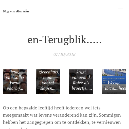
Blog van
Mariska
en-Terugblik.....
07/10/2018
Uitslag,
zwellingen,
Slaap en
Micky
jeuk,
ziekenhuis,
krijgt
pijn...alles
maar
vanavond
kwam
vooral
Rolex als
Weekje
voorbij...
slapen...
broertje.....
Ibiza....heerlij
Op een bepaalde leeftijd heeft iedereen wel iets
meegemaakt wat levens veranderend kan zijn. Sommigen
hebben het aangegrepen om te ontdekken, te vernieuwen