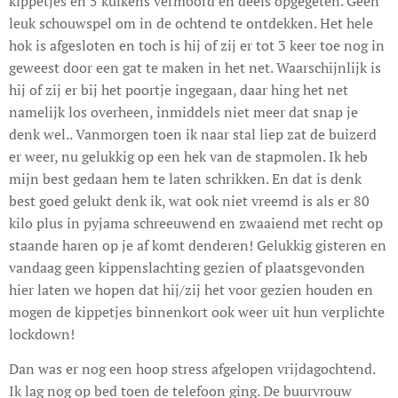
kippetjes en 5 kuikens vermoord en deels opgegeten. Geen
leuk schouwspel om in de ochtend te ontdekken. Het hele
hok is afgesloten en toch is hij of zij er tot 3 keer toe nog in
geweest door een gat te maken in het net. Waarschijnlijk is
hij of zij er bij het poortje ingegaan, daar hing het net
namelijk los overheen, inmiddels niet meer dat snap je
denk wel.. Vanmorgen toen ik naar stal liep zat de buizerd
er weer, nu gelukkig op een hek van de stapmolen. Ik heb
mijn best gedaan hem te laten schrikken. En dat is denk
best goed gelukt denk ik, wat ook niet vreemd is als er 80
kilo plus in pyjama schreeuwend en zwaaiend met recht op
staande haren op je af komt denderen! Gelukkig gisteren en
vandaag geen kippenslachting gezien of plaatsgevonden
hier laten we hopen dat hij/zij het voor gezien houden en
mogen de kippetjes binnenkort ook weer uit hun verplichte
lockdown!
Dan was er nog een hoop stress afgelopen vrijdagochtend.
Ik lag nog op bed toen de telefoon ging. De buurvrouw