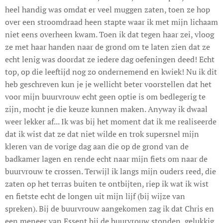
heel handig was omdat er veel muggen zaten, toen ze hop
over een stroomdraad heen stapte waar ik met mijn lichaam
niet eens overheen kwam. Toen ik dat tegen haar zei, vloog
ze met haar handen naar de grond om te laten zien dat ze
echt lenig was doordat ze iedere dag oefeningen deed! Echt
top, op die leeftijd nog zo ondernemend en kwiek! Nu ik dit
heb geschreven kun je je wellicht beter voorstellen dat het
voor mijn buurvrouw echt geen optie is om bedlegerig te
zijn, mocht je die keuze kunnen maken. Anyway ik dwaal
weer lekker af... Ik was bij het moment dat ik me realiseerde
dat ik wist dat ze dat niet wilde en trok supersnel mijn
kleren van de vorige dag aan die op de grond van de
badkamer lagen en rende echt naar mijn fiets om naar de
buurvrouw te crossen. Terwijl ik langs mijn ouders reed, die
zaten op het terras buiten te ontbijten, riep ik wat ik wist
en fietste echt de longen uit mijn lijf (bij wijze van
spreken). Bij de buurvrouw aangekomen zag ik dat Chris en
een meneer van Essent bij de buurvrouw stonden, gelukkig