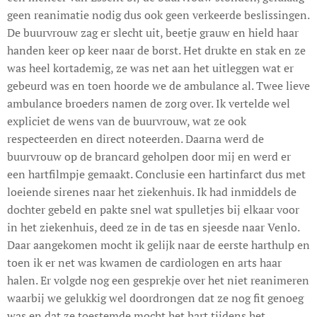
geen reanimatie nodig dus ook geen verkeerde beslissingen.
De buurvrouw zag er slecht uit, beetje grauw en hield haar
handen keer op keer naar de borst. Het drukte en stak en ze
was heel kortademig, ze was net aan het uitleggen wat er
gebeurd was en toen hoorde we de ambulance al. Twee lieve
ambulance broeders namen de zorg over. Ik vertelde wel
expliciet de wens van de buurvrouw, wat ze ook
respecteerden en direct noteerden. Daarna werd de
buurvrouw op de brancard geholpen door mij en werd er
een hartfilmpje gemaakt. Conclusie een hartinfarct dus met
loeiende sirenes naar het ziekenhuis. Ik had inmiddels de
dochter gebeld en pakte snel wat spulletjes bij elkaar voor
in het ziekenhuis, deed ze in de tas en sjeesde naar Venlo.
Daar aangekomen mocht ik gelijk naar de eerste harthulp en
toen ik er net was kwamen de cardiologen en arts haar
halen. Er volgde nog een gesprekje over het niet reanimeren
waarbij we gelukkig wel doordrongen dat ze nog fit genoeg
was en dat ze toestemde mocht het hart tijdens het