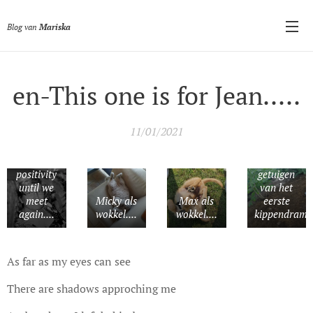
Blog van
Mariska
en-This one is for Jean.....
11/01/2021
Jean,
thank you
Slechts
for your
wat veren
positivity
getuigen
until we
van het
meet
Micky als
Max als
eerste
again....
wokkel....
wokkel....
kippendrama.
As far as my eyes can see
There are shadows approching me