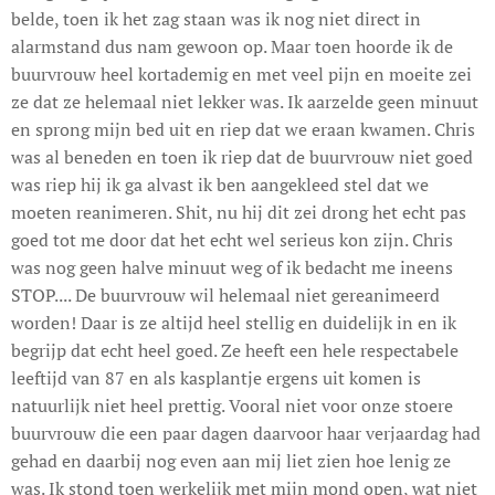
belde, toen ik het zag staan was ik nog niet direct in
alarmstand dus nam gewoon op. Maar toen hoorde ik de
buurvrouw heel kortademig en met veel pijn en moeite zei
ze dat ze helemaal niet lekker was. Ik aarzelde geen minuut
en sprong mijn bed uit en riep dat we eraan kwamen. Chris
was al beneden en toen ik riep dat de buurvrouw niet goed
was riep hij ik ga alvast ik ben aangekleed stel dat we
moeten reanimeren. Shit, nu hij dit zei drong het echt pas
goed tot me door dat het echt wel serieus kon zijn. Chris
was nog geen halve minuut weg of ik bedacht me ineens
STOP.... De buurvrouw wil helemaal niet gereanimeerd
worden! Daar is ze altijd heel stellig en duidelijk in en ik
begrijp dat echt heel goed. Ze heeft een hele respectabele
leeftijd van 87 en als kasplantje ergens uit komen is
natuurlijk niet heel prettig. Vooral niet voor onze stoere
buurvrouw die een paar dagen daarvoor haar verjaardag had
gehad en daarbij nog even aan mij liet zien hoe lenig ze
was. Ik stond toen werkelijk met mijn mond open, wat niet