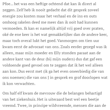
Pfoe... het was een heftige ochtend dat kan ik direct al
zeggen. Zelf heb ik nooit gedacht dat dit gesprek zoveel
energie zou kosten maar het verhaal en de ins en outs
omhoog rakelen deed me meer dan ik ooit had kunnen
vermoeden. Ik kan er namelijk altijd vrij goed over praten,
oké de ene keer is het wat gemakkelijker dan de andere keer,
maar toch overal lukt het goed. Vanmorgen om tien uur
kwam eerst de advocaat van ons. Zoals eerder gezegd was ik
alleen, maar mijn moeder en Elly stonden paraat aan de
andere kant van de deur (bij mijn ouders) dus dat gaf een
voldoende goed gevoel om te zeggen dat ik het wel alleen
aan kon. Dus eerst met (ik ga het even oneerbiedig die van
ons noemen) die van ons J in gesprek en grof doorlopen wat
ik kon verwachten.
Om half elf kwam de mevrouw die de belangen behartigd
van het ziekenhuis. Het is uiteraard best wel een beetje
vreemd. Twee, in principe wildvreemde, mensen die aan de