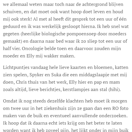
we allemaal weten maar toch naar de achtergrond blijven
schuiven, en dat moet ook want hoop doet leven en houd
mij ook sterk! Al met al heeft dit gesprek tot een uur of één
geduurd en ik was werkelijk gesloopt hierna. Ik heb snel wat
gegeten (heerlijke biologische pompoensoep door moeders
gemaakt) en daarna naar bed waar ik zo sliep tot een uur of
half vier. Oncologie belde toen en daarvoor zouden mijn
moeder en Elly mij wakker maken.
Lichtpuntjes vandaag hele lieve kaarten en bloemen, katten
zien spelen, Spyker en Suka die een middagslaapje met mij
doen, Chris thuis van het werk, Elly hier en pap en mam
zoals altijd, lieve berichtjes, kerstlampjes aan stal (hihi).
Omdat ik nog steeds dezelfde klachten heb moet ik morgen
om twee uur in het ziekenhuis zijn ze gaan dan een RO foto
maken van de buik en eventueel aanvullende onderzoeken.
Ik hoop dat ik daarna echt iets krijg om het beter te laten
worden want ik heb zoveel pijn, het lijkt onder in mijn buik