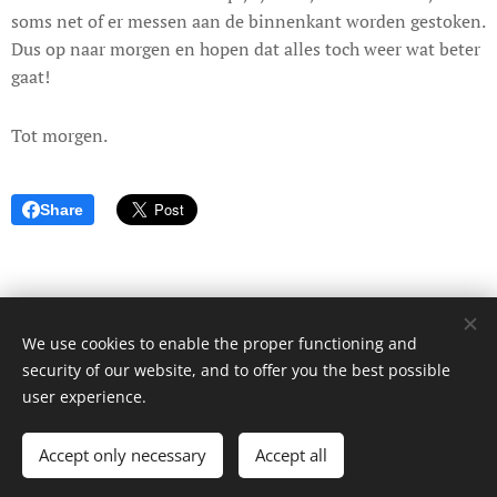
soms net of er messen aan de binnenkant worden gestoken.
Dus op naar morgen en hopen dat alles toch weer wat beter
gaat!
Tot morgen.
Share
We use cookies to enable the proper functioning and
© 2017 Dagboek van een onbekende. Alle rechten voorbehouden.
security of our website, and to offer you the best possible
Cookies
user experience.
Languages
Accept only necessary
Accept all
Nederlands
English