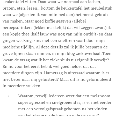
keukentafel zitten. Daar waar we normaal aan lachen,
praten, eten, lezen... kortom de keukentafel het meubelstuk
waar we (afgezien ik van mijn bed dan) het meest gebruik
van maken. Maar goed koffie gegeven (allebei
beroepsdrinkers (lekker makkelijk) dat wil zeggen zwart) ik
een kopje thee (half lauw was nog van mijn ontbijt) en daar
gingen we. Enigszins met een sneltrein vaart door mijn
medische tijdlijn. Al deze details zal ik jullie besparen de
grove lijnen staan immers in mijn blog ziekteverhaal. Toen
kwam de vraag wat ik het ziekenhuis nu eigenlijk verwijt?
En nu voor het eerst heb ik wel goed helder dat dat
meerdere dingen zijn. Hamvraag is uiteraard waarom is er
niet beter naar mij geluisterd? Maar dit is nu geformuleerd
in meerdere stukken.
Waarom, terwijl iedereen weet dat een melanoom
super agressief en snelgroeiend is, is er niet eerder
met een vervolgafspraak gekomen na het vinden
van het plekje op de long n.a.v. de pet-scan?