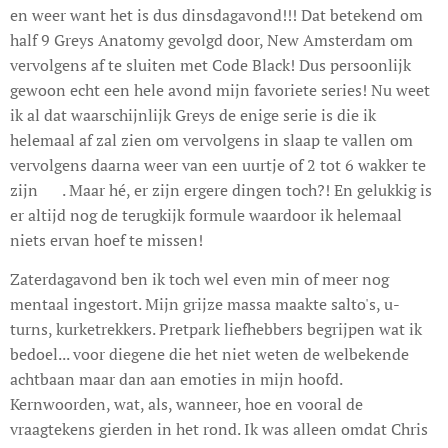
en weer want het is dus dinsdagavond!!! Dat betekend om
half 9 Greys Anatomy gevolgd door, New Amsterdam om
vervolgens af te sluiten met Code Black! Dus persoonlijk
gewoon echt een hele avond mijn favoriete series! Nu weet
ik al dat waarschijnlijk Greys de enige serie is die ik
helemaal af zal zien om vervolgens in slaap te vallen om
vervolgens daarna weer van een uurtje of 2 tot 6 wakker te
zijn 😊. Maar hé, er zijn ergere dingen toch?! En gelukkig is
er altijd nog de terugkijk formule waardoor ik helemaal
niets ervan hoef te missen!
Zaterdagavond ben ik toch wel even min of meer nog
mentaal ingestort. Mijn grijze massa maakte salto's, u-
turns, kurketrekkers. Pretpark liefhebbers begrijpen wat ik
bedoel... voor diegene die het niet weten de welbekende
achtbaan maar dan aan emoties in mijn hoofd.
Kernwoorden, wat, als, wanneer, hoe en vooral de
vraagtekens gierden in het rond. Ik was alleen omdat Chris