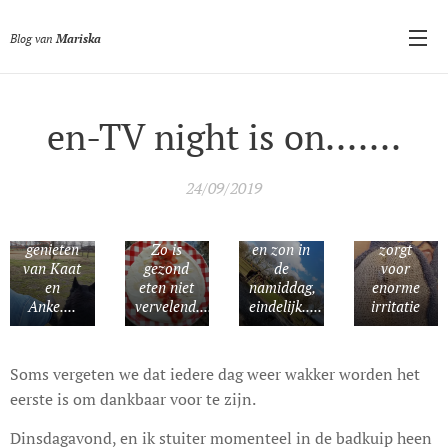
Blog van
Mariska
en-TV night is on.......
24/09/2019
Samen
Wolken
Buikruptuur,
genieten
Zo is
en zon in
zorgt
van Kaat
gezond
de
voor
en
eten niet
namiddag,
enorme
Anke....
vervelend.....
eindelijk.....
irritatie
Soms vergeten we dat iedere dag weer wakker worden het
eerste is om dankbaar voor te zijn.
Dinsdagavond, en ik stuiter momenteel in de badkuip heen