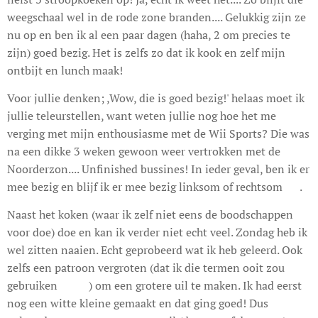
weegschaal wel in de rode zone branden.... Gelukkig zijn ze
nu op en ben ik al een paar dagen (haha, 2 om precies te
zijn) goed bezig. Het is zelfs zo dat ik kook en zelf mijn
ontbijt en lunch maak!
Voor jullie denken; ,Wow, die is goed bezig!' helaas moet ik
jullie teleurstellen, want weten jullie nog hoe het me
verging met mijn enthousiasme met de Wii Sports? Die was
na een dikke 3 weken gewoon weer vertrokken met de
Noorderzon.... Unfinished bussines! In ieder geval, ben ik er
mee bezig en blijf ik er mee bezig linksom of rechtsom 😊.
Naast het koken (waar ik zelf niet eens de boodschappen
voor doe) doe en kan ik verder niet echt veel. Zondag heb ik
wel zitten naaien. Echt geprobeerd wat ik heb geleerd. Ook
zelfs een patroon vergroten (dat ik die termen ooit zou
gebruiken 😊😊) om een grotere uil te maken. Ik had eerst
nog een witte kleine gemaakt en dat ging goed! Dus