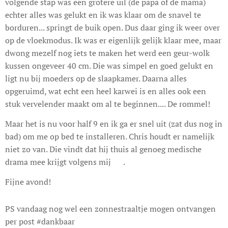
volgende stap was een grotere uil (de papa of de mama)
echter alles was gelukt en ik was klaar om de snavel te
borduren... springt de buik open. Dus daar ging ik weer over
op de vloekmodus. Ik was er eigenlijk gelijk klaar mee, maar
dwong mezelf nog iets te maken het werd een geur-wolk
kussen ongeveer 40 cm. Die was simpel en goed gelukt en
ligt nu bij moeders op de slaapkamer. Daarna alles
opgeruimd, wat echt een heel karwei is en alles ook een
stuk vervelender maakt om al te beginnen.... De rommel!
Maar het is nu voor half 9 en ik ga er snel uit (zat dus nog in
bad) om me op bed te installeren. Chris houdt er namelijk
niet zo van. Die vindt dat hij thuis al genoeg medische
drama mee krijgt volgens mij 😊.
Fijne avond!
PS vandaag nog wel een zonnestraaltje mogen ontvangen
per post #dankbaar