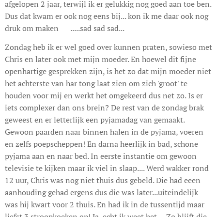
afgelopen 2 jaar, terwijl ik er gelukkig nog goed aan toe ben.
Dus dat kwam er ook nog eens bij... kon ik me daar ook nog
druk om maken ☹.....sad sad sad...
Zondag heb ik er wel goed over kunnen praten, sowieso met
Chris en later ook met mijn moeder. En hoewel dit fijne
openhartige gesprekken zijn, is het zo dat mijn moeder niet
het achterste van har tong laat zien om zich 'groot' te
houden voor mij en werkt het omgekeerd dus net zo. Is er
iets complexer dan ons brein? De rest van de zondag brak
geweest en er letterlijk een pyjamadag van gemaakt.
Gewoon paarden naar binnen halen in de pyjama, voeren
en zelfs poepscheppen! En darna heerlijk in bad, schone
pyjama aan en naar bed. In eerste instantie om gewoon
televisie te kijken maar ik viel in slaap.... Werd wakker rond
12 uur, Chris was nog niet thuis dus gebeld. Die had eeen
aanhouding gehad ergens dus die was later...uiteindelijk
was hij kwart voor 2 thuis. En had ik in de tussentijd maar
liefst 3 stroopkoeken op! Ja, echt ik weet het.... Zo blijft die