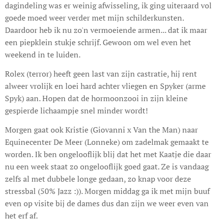
dagindeling was er weinig afwisseling, ik ging uiteraard vol
goede moed weer verder met mijn schilderkunsten.
Daardoor heb ik nu zo'n vermoeiende armen... dat ik maar
een piepklein stukje schrijf. Gewoon om wel even het
weekend in te luiden.
Rolex (terror) heeft geen last van zijn castratie, hij rent
alweer vrolijk en loei hard achter vliegen en Spyker (arme
Spyk) aan. Hopen dat de hormoonzooi in zijn kleine
gespierde lichaampje snel minder wordt!
Morgen gaat ook Kristie (Giovanni x Van the Man) naar
Equinecenter De Meer (Lonneke) om zadelmak gemaakt te
worden. Ik ben ongelooflijk blij dat het met Kaatje die daar
nu een week staat zo ongelooflijk goed gaat. Ze is vandaag
zelfs al met dubbele longe gedaan, zo knap voor deze
stressbal (50% Jazz :)). Morgen middag ga ik met mijn buuf
even op visite bij de dames dus dan zijn we weer even van
het erf af.