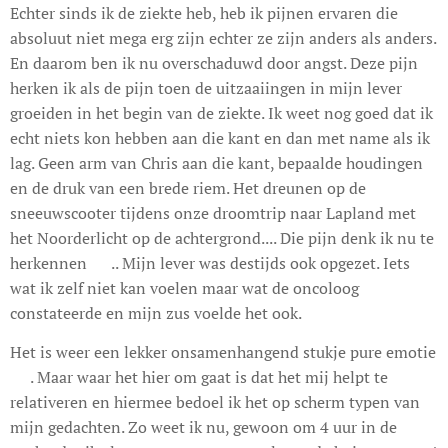
Echter sinds ik de ziekte heb, heb ik pijnen ervaren die
absoluut niet mega erg zijn echter ze zijn anders als anders.
En daarom ben ik nu overschaduwd door angst. Deze pijn
herken ik als de pijn toen de uitzaaiingen in mijn lever
groeiden in het begin van de ziekte. Ik weet nog goed dat ik
echt niets kon hebben aan die kant en dan met name als ik
lag. Geen arm van Chris aan die kant, bepaalde houdingen
en de druk van een brede riem. Het dreunen op de
sneeuwscooter tijdens onze droomtrip naar Lapland met
het Noorderlicht op de achtergrond.... Die pijn denk ik nu te
herkennen 😥.. Mijn lever was destijds ook opgezet. Iets
wat ik zelf niet kan voelen maar wat de oncoloog
constateerde en mijn zus voelde het ook.
Het is weer een lekker onsamenhangend stukje pure emotie
😉. Maar waar het hier om gaat is dat het mij helpt te
relativeren en hiermee bedoel ik het op scherm typen van
mijn gedachten. Zo weet ik nu, gewoon om 4 uur in de