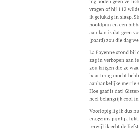
mg boden geen verlicht
vragen of hij 112 wild
ik gelukkig in slaap. S
hoofdpijn en een bibbe
aan kan is dat geen v
(paard) zou die dag we
La Fayenne stond bij d
zag in verkopen aan ie
zou krijgen die ze waa
haar terug mocht hebbe
aanhankelijke merrie en
Hoe gaaf is dat! Giste
heel belangrijk cool in
Voorlopig lig ik dus nu
enigszins pijnlijk lij
terwijl ik echt de lie