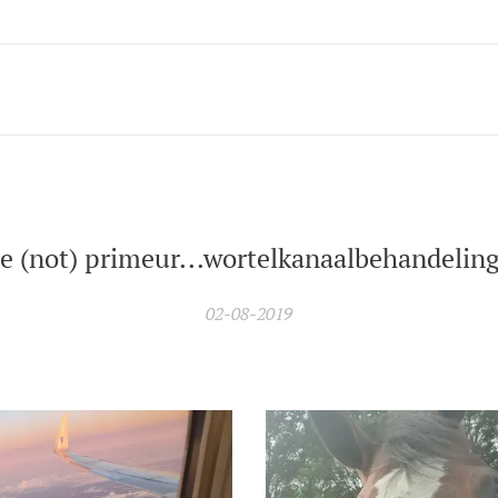
ne (not) primeur...wortelkanaalbehandeling.
02-08-2019