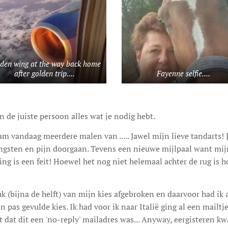
den wing at the way back home
after golden trip....
Fayenne selfie....
n de juiste persoon alles wat je nodig hebt.
m vandaag meerdere malen van ..... Jawel mijn lieve tandarts!
ngsten en pijn doorgaan. Tevens een nieuwe mijlpaal want mij
g is een feit! Hoewel het nog niet helemaal achter de rug is ho
uk (bijna de helft) van mijn kies afgebroken en daarvoor had ik 
 pas gevulde kies. Ik had voor ik naar Italië ging al een mailtj
t dat dit een 'no-reply' mailadres was... Anyway, eergisteren k