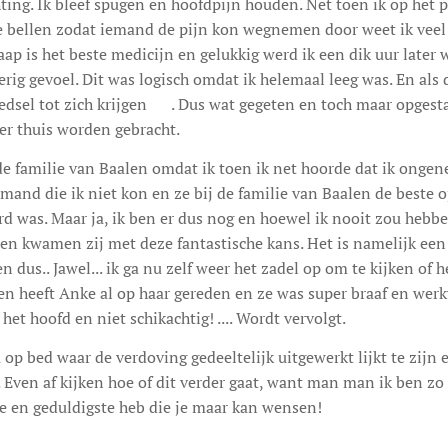
ing. Ik bleef spugen en hoofdpijn houden. Net toen ik op het p
e bellen zodat iemand de pijn kon wegnemen door weet ik veel 
laap is het beste medicijn en gelukkig werd ik een dik uur later
rig gevoel. Dit was logisch omdat ik helemaal leeg was. En als d
oedsel tot zich krijgen 😊. Dus wat gegeten en toch maar opges
er thuis worden gebracht.
e familie van Baalen omdat ik toen ik net hoorde dat ik ongene
mand die ik niet kon en ze bij de familie van Baalen de beste
rd was. Maar ja, ik ben er dus nog en hoewel ik nooit zou hebb
n kwamen zij met deze fantastische kans. Het is namelijk een 
 dus.. Jawel... ik ga nu zelf weer het zadel op om te kijken of h
ren heeft Anke al op haar gereden en ze was super braaf en wer
 het hoofd en niet schikachtig! .... Wordt vervolgt.
 op bed waar de verdoving gedeeltelijk uitgewerkt lijkt te zijn 
kt. Even af kijken hoe of dit verder gaat, want man man ik ben z
fste en geduldigste heb die je maar kan wensen!