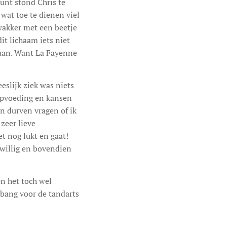
unt stond Chris te
wat toe te dienen viel
 wakker met een beetje
it lichaam iets niet
taan. Want La Fayenne
eslijk ziek was niets
 opvoeding en kansen
en durven vragen of ik
zeer lieve
et nog lukt en gaat!
kwillig en bovendien
en het toch wel
o bang voor de tandarts