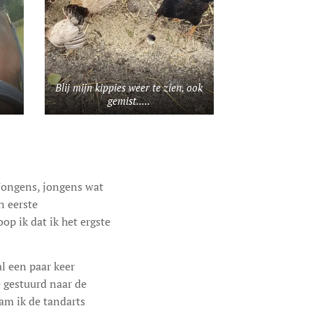
Blij mijn kippies weer te zien, ook
gemist.....
 Jongens, jongens wat
n eerste
op ik dat ik het ergste
al een paar keer
e gestuurd naar de
wam ik de tandarts