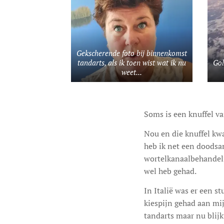
Gekscherende foto bij binnenkomst
tandarts, als ik toen wist wat ik nu
Gol
weet...
Soms is een knuffel va
Nou en die knuffel kwa
heb ik net een doodsa
wortelkanaalbehandelin
wel heb gehad.
In Italië was er een st
kiespijn gehad aan mijn
tandarts maar nu blijk