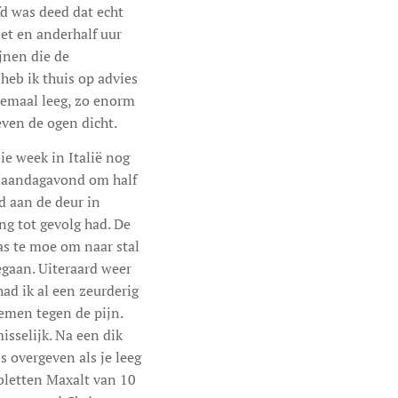
fd was deed dat echt
zet en anderhalf uur
jnen die de
heb ik thuis op advies
lemaal leeg, zo enorm
even de ogen dicht.
ie week in Italië nog
 Maandagavond om half
d aan de deur in
ng tot gevolg had. De
as te moe om naar stal
egaan. Uiteraard weer
ad ik al een zeurderig
emen tegen de pijn.
sselijk. Na een dik
s overgeven als je leeg
abletten Maxalt van 10