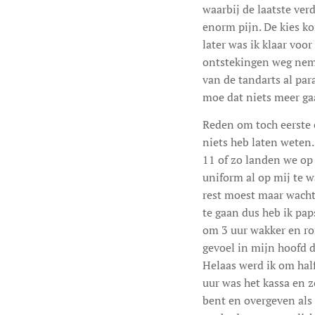
waarbij de laatste ver
enorm pijn. De kies kon
later was ik klaar voo
ontstekingen weg nemen
van de tandarts al pa
moe dat niets meer gaa
Reden om toch eerste e
niets heb laten weten
11 of zo landen we op 
uniform al op mij te w
rest moest maar wachte
te gaan dus heb ik pa
om 3 uur wakker en ron
gevoel in mijn hoofd 
Helaas werd ik om hal
uur was het kassa en ze
bent en overgeven als 