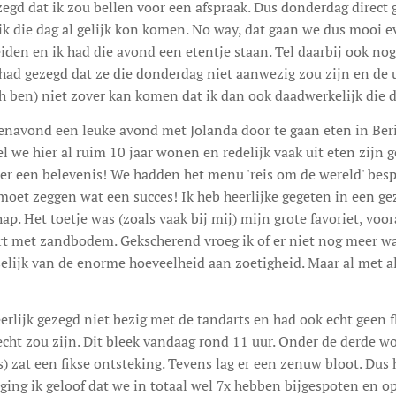
zegd dat ik zou bellen voor een afspraak. Dus donderdag direct 
 ik die dag al gelijk kon komen. No way, dat gaan we dus mooi 
den en ik had die avond een etentje staan. Tel daarbij ook nog 
had gezegd dat ze die donderdag niet aanwezig zou zijn en de ui
sch ben) niet zover kan komen dat ik dan ook daadwerkelijk die d
renavond een leuke avond met Jolanda door te gaan eten in Beri
 we hier al ruim 10 jaar wonen en redelijk vaak uit eten zijn 
er een belevenis! We hadden het menu 'reis om de wereld' besp
moet zeggen wat een succes! Ik heb heerlijke gegeten in een g
ap. Het toetje was (zoals vaak bij mij) mijn grote favoriet, voor
rt met zandbodem. Gekscherend vroeg ik of er niet nog meer was
elijk van de enorme hoeveelheid aan zoetigheid. Maar al met a
erlijk gezegd niet bezig met de tandarts en had ook echt geen 
lecht zou zijn. Dit bleek vandaag rond 11 uur. Onder de derde wo
s) zat een fikse ontsteking. Tevens lag er een zenuw bloot. Dus 
aging ik geloof dat we in totaal wel 7x hebben bijgespoten en o