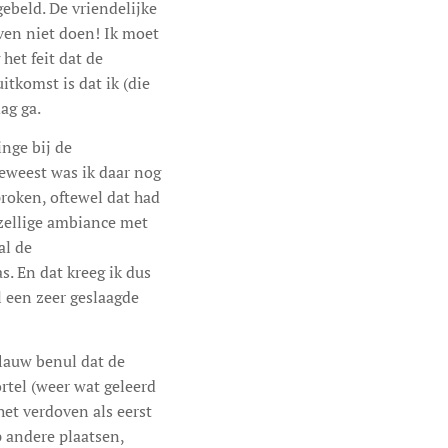
gebeld. De vriendelijke
even niet doen! Ik moet
het feit dat de
tkomst is dat ik (die
ag ga.
nge bij de
geweest was ik daar nog
roken, oftewel dat had
ezellige ambiance met
al de
. En dat kreeg ik dus
l een zeer geslaagde
flauw benul dat de
rtel (weer wat geleerd
het verdoven als eerst
p andere plaatsen,