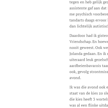
tegen en heb gelijk ge
assistente gaf aan dat
me psychisch voorberei
tandarts daags ervoor 
dan lichtelijk autisti
Daardoor had ik giste
Vriendschap. En hoewel
nooit geweest. Ook we
Jolanda gedaan. En ik 
uiteraard leuk gezelsch
aardbeienbavarois taa
ook, gevolg strontmiss
avond.
Ik was die avond ook e
staat van de kies zo s
die kies heeft 3 wortel
was al een flinke uitd