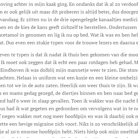
doving achter in mijn kaak ging. En ondanks dat ik al zo verdoo
 er ook gelijk uit maar dit proberen is altijd beter, dus doorge
r vandaag. Er zitten nu in de drie opengelegde kanaaltjes medici
 en de kies de kans geeft zichzelf te herstellen. Ondertussen 
racetamol in genomen en lig ik nu op bed. Wat ik was en ben he
t. Dus even een stukje typen voor de trouwe lezers en daarna 
ven te typen is dat ik nadat ik thuis ben gekomen van die moo
. Ik moet ook zeggen dat ik echt een paar rotdagen heb gehad.
Eindhoven ik was dolblij mijn mannetje weer te zien. Die ston
achten. Helaas in uniform wat een kusje en een kleine omhelzi
n tot we in de auto zaten. Heerlijk om weer thuis te zijn. Ik w
ps en mams gedag gezegd, de diertjes binnen en ben naar bed g
d half 6 weer in slaap gevallen. Toen ik wakker was die nacht h
dus had ik wat gegeten en gedronken om vervolgens wat in te n
f negen wakker met nog meer hoofdpijn en was ik daarbij ook mi
tte een hevige migraine zich voort. Niks is zo verschrikkelijk al
je al zo'n enorme hoofdpijn hebt. Niets hielp ook mijn smeltt