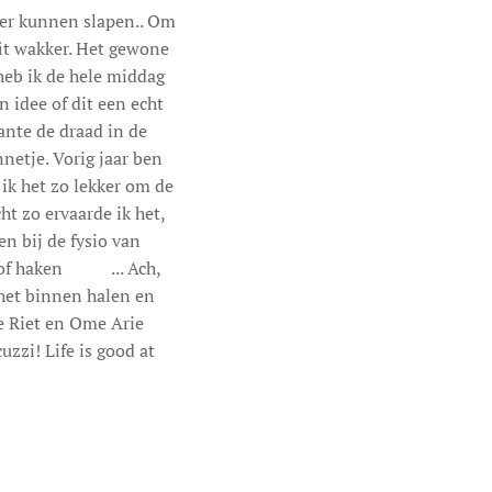
eer kunnen slapen.. Om
fit wakker. Het gewone
 heb ik de hele middag
 idee of dit een echt
tante de draad in de
nnetje. Vorig jaar ben
 ik het zo lekker om de
t zo ervaarde ik het,
en bij de fysio van
of haken 😊😊... Ach,
 het binnen halen en
te Riet en Ome Arie
uzzi! Life is good at