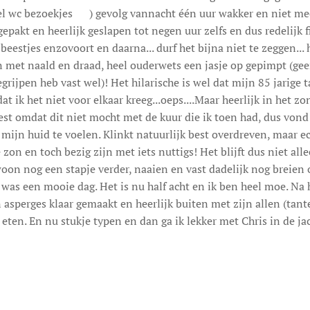
l wc bezoekjes 😊) gevolg vannacht één uur wakker en niet m
gepakt en heerlijk geslapen tot negen uur zelfs en dus redelijk 
beestjes enzovoort en daarna... durf het bijna niet te zeggen...
met naald en draad, heel ouderwets een jasje op gepimpt (geen
grijpen heb vast wel)! Het hilarische is wel dat mijn 85 jarige 
 ik het niet voor elkaar kreeg...oeps....Maar heerlijk in het zo
est omdat dit niet mocht met de kuur die ik toen had, dus vond
ijn huid te voelen. Klinkt natuurlijk best overdreven, maar ech
zon en toch bezig zijn met iets nuttigs! Het blijft dus niet alle
ewoon nog een stapje verder, naaien en vast dadelijk nog breien 
t was een mooie dag. Het is nu half acht en ik ben heel moe. Na
asperges klaar gemaakt en heerlijk buiten met zijn allen (tan
 eten. En nu stukje typen en dan ga ik lekker met Chris in de jac