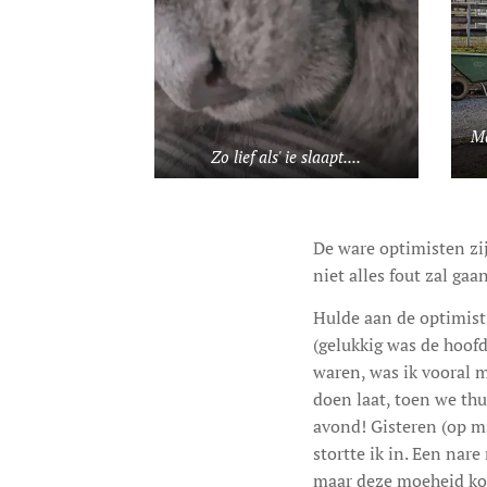
Ma
Zo lief als' ie slaapt....
De ware optimisten zij
niet alles fout zal gaan
Hulde aan de optimist
(gelukkig was de hoof
waren, was ik vooral 
doen laat, toen we th
avond! Gisteren (op mi
stortte ik in. Een nar
maar deze moeheid kom