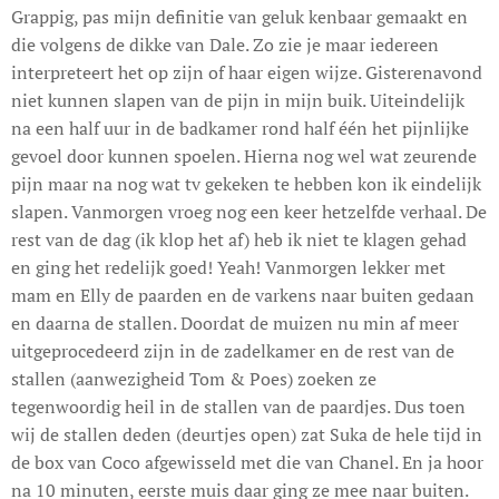
Grappig, pas mijn definitie van geluk kenbaar gemaakt en
die volgens de dikke van Dale. Zo zie je maar iedereen
interpreteert het op zijn of haar eigen wijze. Gisterenavond
niet kunnen slapen van de pijn in mijn buik. Uiteindelijk
na een half uur in de badkamer rond half één het pijnlijke
gevoel door kunnen spoelen. Hierna nog wel wat zeurende
pijn maar na nog wat tv gekeken te hebben kon ik eindelijk
slapen. Vanmorgen vroeg nog een keer hetzelfde verhaal. De
rest van de dag (ik klop het af) heb ik niet te klagen gehad
en ging het redelijk goed! Yeah! Vanmorgen lekker met
mam en Elly de paarden en de varkens naar buiten gedaan
en daarna de stallen. Doordat de muizen nu min af meer
uitgeprocedeerd zijn in de zadelkamer en de rest van de
stallen (aanwezigheid Tom & Poes) zoeken ze
tegenwoordig heil in de stallen van de paardjes. Dus toen
wij de stallen deden (deurtjes open) zat Suka de hele tijd in
de box van Coco afgewisseld met die van Chanel. En ja hoor
na 10 minuten, eerste muis daar ging ze mee naar buiten.