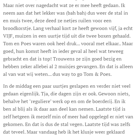
Maar niet over nagedacht wat ze er mee heeft gedaan. Ik
neem aan dat het lekker was (bah bah) dus weer de stal in
en muis twee, deze deed ze netjes ruilen voor een
broodkorstje. Lang verhaal kort ze heeft gewoon vijf, ja echt
VIJF, muizen in een uurtje tijd uit die twee boxen gehaald.
Tom en Poes waren ook heel druk... vooral met elkaar.. Maar
goed, hun komst heeft in ieder geval al heel wat teweeg
gebracht en dat is top! Trouwens ze zijn goed bezig en
hebben zeker allebei al 2 muisjes gevangen. En dat is alleen
al van wat wij weten... dus way to go Tom & Poes.
In de middag een paar uurtjes geslapen en verder niet veel
gedaan eigenlijk. Tja, die dagen zijn er ook. Gewoon niets,
behalve het "reguliere" werk op en om de boerderij. En ik
ben al blij als ik daar aan deel kan nemen. Laatste tijd is
zelf hetgeen ik mezelf min of meer had opgelegd er niet van
gekomen. En dat is dus de stal vegen. Laatste tijd was zelfs
dat teveel. Maar vandaag heb ik het klusje weer geklaard