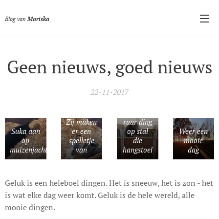
Blog van
Mariska
Geen nieuws, goed nieuws
22-11-2017
Blijft een
Zij maken
raar ding
Suka aan
er een
op stal
Weer een
op
spelletje
die
mooie
muizenjacht
van
hangstoel
dag
Geluk is een heleboel dingen. Het is sneeuw, het is zon - het
is wat elke dag weer komt. Geluk is de hele wereld, alle
mooie dingen.