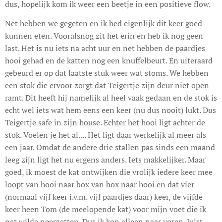
dus, hopelijk kom ik weer een beetje in een positieve flow.
Net hebben we gegeten en ik hed eigenlijk dit keer goed
kunnen eten. Vooralsnog zit het erin en heb ik nog geen
last. Het is nu iets na acht uur en net hebben de paardjes
hooi gehad en de katten nog een knuffelbeurt. En uiteraard
gebeurd er op dat laatste stuk weer wat stoms. We hebben
een stok die ervoor zorgt dat Teigertje zijn deur niet open
ramt. Dit heeft hij namelijk al heel vaak gedaan en de stok is
echt wel iets wat hem eens een keer (nu dus nooit) lukt. Dus
Teigertje safe in zijn house. Echter het hooi ligt achter de
stok. Voelen je het al.... Het ligt daar werkelijk al meer als
een jaar. Omdat de andere drie stallen pas sinds een maand
leeg zijn ligt het nu ergens anders. Iets makkelijker. Maar
goed, ik moest de kat ontwijken die vrolijk iedere keer mee
loopt van hooi naar box van box naar hooi en dat vier
(normaal vijf keer i.v.m. vijf paardjes daar) keer, de vijfde
keer heen Tom (de meelopende kat) voor mijn voet die ik
net wilde neerzetten. Dus ik kon alleen naar voren. Juist,