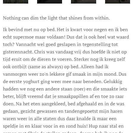
Nothing can dim the light that shines from within.
Ik bevind met nu op bed. Het is kwart voor negen en ik ben
echt supermoe maar voldaan! Dus dat is ook heel wat waard
toch? Vannacht wel goed geslapen in tegenstelling tot
gisterennacht. Chris was vandaag vrij dus hoefde ik niet op
tijd eruit om de dieren te voeren. Sterker nog ik kreeg zelf
ook ontbijt (same as always) op bed. Alleen had ik
vanmorgen weer zo'n lekkere gif smaak in mijn mond. Dus
de eerste yoghurt ging weer mee naar beneden. Gelukkig
hadden we nog een andere staan (roer) en die smaakte iets
beter, blijft vreemd dat je smaakpapillen af en toe zo raar
doen. Na het eten aangekleed, bed afgehaald en in de was
gedaan, gezicht gewassen en tandengepoetst mijn haren
waren weer in alle staten dus daar knalde ik maar een
speldje in en klaar voor in en rond huis! Hup naar stal en