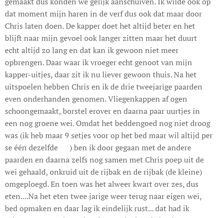
gemaakt dus konden we gelijk aanschuiven. Ik wilde ook op
dat moment mijn haren in de verf dus ook dat maar door
Chris laten doen. De kapper doet het altijd beter en het
blijft naar mijn gevoel ook langer zitten maar het duurt
echt altijd zo lang en dat kan ik gewoon niet meer
opbrengen. Daar waar ik vroeger echt genoot van mijn
kapper-uitjes, daar zit ik nu liever gewoon thuis. Na het
uitspoelen hebben Chris en ik de drie tweejarige paarden
even onderhanden genomen. Vliegenkappen af ogen
schoongemaakt, borstel erover en daarna paar uurtjes in
een nog groene wei. Omdat het beddengoed nog niet droog
was (ik heb maar 9 setjes voor op het bed maar wil altijd per
se één dezelfde 😊) ben ik door gegaan met de andere
paarden en daarna zelfs nog samen met Chris poep uit de
wei gehaald, onkruid uit de rijbak en de rijbak (de kleine)
omgeploegd. En toen was het alweer kwart over zes, dus
eten....Na het eten twee jarige weer terug naar eigen wei,
bed opmaken en daar lag ik eindelijk rust... dat had ik