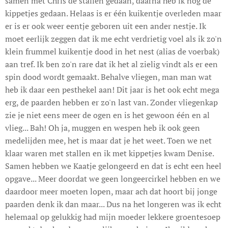
samen met Chris de stallen gedaan, daarna heb ik nog de
kippetjes gedaan. Helaas is er één kuikentje overleden maar
er is er ook weer eentje geboren uit een ander nestje. Ik
moet eerlijk zeggen dat ik me echt verdrietig voel als ik zo'n
klein frummel kuikentje dood in het nest (alias de voerbak)
aan tref. Ik ben zo'n rare dat ik het al zielig vindt als er een
spin dood wordt gemaakt. Behalve vliegen, man man wat
heb ik daar een pesthekel aan! Dit jaar is het ook echt mega
erg, de paarden hebben er zo'n last van. Zonder vliegenkap
zie je niet eens meer de ogen en is het gewoon één en al
vlieg... Bah! Oh ja, muggen en wespen heb ik ook geen
medelijden mee, het is maar dat je het weet. Toen we net
klaar waren met stallen en ik met kippetjes kwam Denise.
Samen hebben we Kaatje gelongeerd en dat is echt een heel
opgave... Meer doordat we geen longeercirkel hebben en we
daardoor meer moeten lopen, maar ach dat hoort bij jonge
paarden denk ik dan maar... Dus na het longeren was ik echt
helemaal op gelukkig had mijn moeder lekkere groentesoep