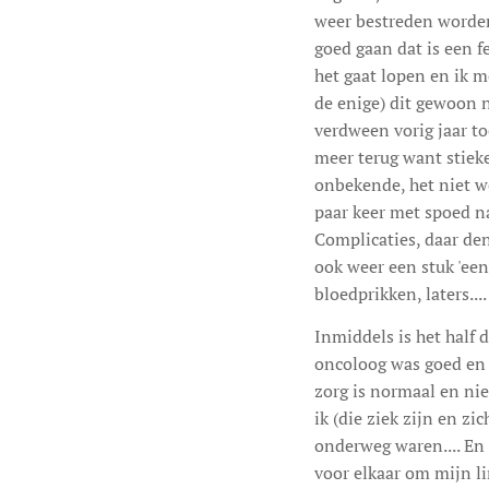
weer bestreden worden.
goed gaan dat is een f
het gaat lopen en ik m
de enige) dit gewoon ni
verdween vorig jaar t
meer terug want stieke
onbekende, het niet we
paar keer met spoed na
Complicaties, daar denk
ook weer een stuk 'een
bloedprikken, laters....
Inmiddels is het half d
oncoloog was goed en 
zorg is normaal en nie
ik (die ziek zijn en z
onderweg waren.... En 
voor elkaar om mijn li