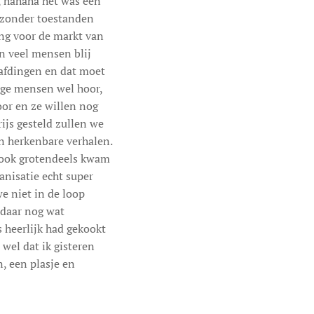
, hahaha het was een
r zonder toestanden
ing voor de markt van
en veel mensen blij
afdingen en dat moet
mige mensen wel hoor,
or en ze willen nog
ijs gesteld zullen we
 herkenbare verhalen.
t ook grotendeels kwam
anisatie echt super
e niet in de loop
 daar nog wat
s heerlijk had gekookt
 wel dat ik gisteren
, een plasje en