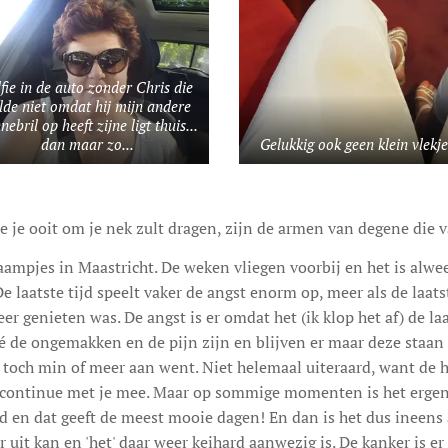
lfie in de auto zonder Chris die
lde niet omdat hij mijn andere
nebril op heeft zijne ligt thuis...
dan maar zo...
Gelukkig ook geen klein vlekje
 je ooit om je nek zult dragen, zijn de armen van degene die v
aampjes in Maastricht. De weken vliegen voorbij en het is alwee
. De laatste tijd speelt vaker de angst enorm op, meer als de laa
er genieten was. De angst is er omdat het (ik klop het af) de la
é de ongemakken en de pijn zijn en blijven er maar deze staan
er toch min of meer aan went. Niet helemaal uiteraard, want de
t continue met je mee. Maar op sommige momenten is het ergen
d en dat geeft de meest mooie dagen! En dan is het dus ineens
r uit kan en 'het' daar weer keihard aanwezig is. De kanker is e