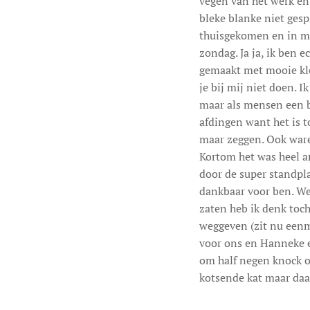
vegen van het werk en
bleke blanke niet gesp
thuisgekomen en in mi
zondag. Ja ja, ik ben 
gemaakt met mooie kle
je bij mij niet doen. 
maar als mensen een b
afdingen want het is t
maar zeggen. Ook ware
Kortom het was heel a
door de super standpl
dankbaar voor ben. We
zaten heb ik denk toch
weggeven (zit nu eenma
voor ons en Hanneke en
om half negen knock o
kotsende kat maar daa