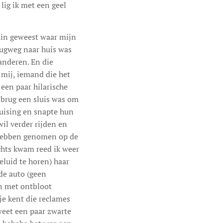
lig ik met een geel
uin geweest waar mijn
rugweg naar huis was
anderen. En die
 mij, iemand die het
t een paar hilarische
brug een sluis was om
ruising en snapte hun
wil verder rijden en
e hebben genomen op de
chts kwam reed ik weer
eluid te horen) haar
de auto (geen
n met ontbloot
je kent die reclames
weet een paar zwarte