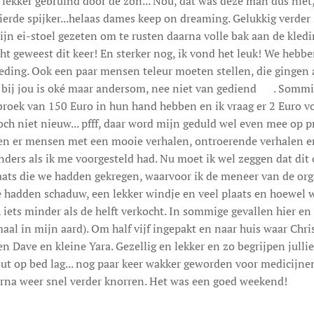
 lekker gebruind door de zon... Nou, dat was deze man dus niet
ierde spijker...helaas dames keep on dreaming. Gelukkig verde
jn ei-stoel gezeten om te rusten daarna volle bak aan de kled
echt geweest dit keer! En sterker nog, ik vond het leuk! We hebb
ding. Ook een paar mensen teleur moeten stellen, die gingen 
Ik bij jou is oké maar andersom, nee niet van gediend 😊. Som
roek van 150 Euro in hun hand hebben en ik vraag er 2 Euro vo
och niet nieuw... pfff, daar word mijn geduld wel even mee op pr
n er mensen met een mooie verhalen, ontroerende verhalen en
nders als ik me voorgesteld had. Nu moet ik wel zeggen dat di
aats die we hadden gekregen, waarvoor ik de meneer van de org
 hadden schaduw, een lekker windje en veel plaats en hoewel w
 iets minder als de helft verkocht. In sommige gevallen hier en
al in mijn aard). Om half vijf ingepakt en naar huis waar Chri
 Dave en kleine Yara. Gezellig en lekker en zo begrijpen jullie
ut op bed lag... nog paar keer wakker geworden voor medicijnen
rna weer snel verder knorren. Het was een goed weekend!