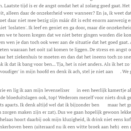
 Laatste tijd is er de angst omdat het al zolang goed gaat. He
eit, alleen daar de onzekerheid weer wanneer? En ja, ik weet 
oet daar niet mee bezig zijn máár dit is echt enorm aanwezig en
et 'loslaten'. Ik leef en geniet en ga door, maar die onzekerheid
oen we te horen kregen dat we niet beter gingen worden die ko
m wen je dan toch ook weer aan de situatie dat het goed gaat. 
ten waaraan het ooit zal komen te liggen. De stress en angst o
ar het ziekenhuis te moeten en dan dat het ineens toch zo sne
 ik dat ik bang voor ben... Tja, het is niet anders. Als ik het zo
voudiger' in mijn hoofd en denk ik ach, stel je niet aan 😊. We
rie en lig ik aan mijn levenselixer😊 in een heerlijk kamertje al
de bloeduitslagen ook, top! Wederom mezelf voor niets druk ge
ts aparts. Ik denk altijd wel dat ik bijzonder ben 😊 maar het 
ich zorgen maken zijn er zat). Dus we gaan hopelijk gewoon lekk
helaas hoort daarbij ook mijn kluzigheid, ik drink niet eens koff
nkerboven been (uiteraard nu ik een witte broek aan heb) een m