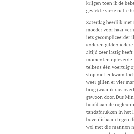
krijgen toen ik de bek
gevlekte vieze natte br
Zaterdag heerlijk met
moeder voor haar verja
iets gecompliceerder 
anderen gilden iedere 
altijd zeer lastig heef
momenten opleverde. Z
telkens één voertuig o
stop niet er kwam toch
weer gillen er vier m
brug (waar ik dus ove
gewoon door. Dus Mindy
hoofd aan de rugleunin
tandafdrukken in het 
bovenlichaam tegen di
wel met die mannen me