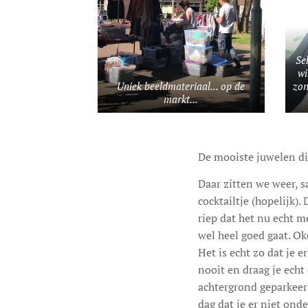
Se
wi
Uniek beeldmateriaal... op de
zon
markt...
De mooiste juwelen die
Daar zitten we weer, s
cocktailtje (hopelijk)
riep dat het nu echt me
wel heel goed gaat. Ok
Het is echt zo dat je 
nooit en draag je ech
achtergrond geparkeer
dag dat je er niet onde