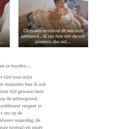
Chris was vervelend dit was mijn
antwoord... ik zou hem niet durven
...
plaatsen..dus wel....
an je houden....
r tijd voor mijn
tste maanden hoe ik ook
atste tijd gewoon best
 op de achtergrond.
 hoofdmoot vergeet je
s ver op de
 alweer maandag, de
r nog (overal) en moet