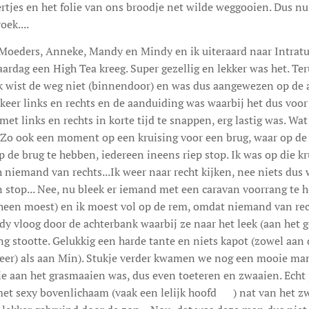
ertjes en het folie van ons broodje net wilde weggooien. Dus nu 
oek....
 Moeders, Anneke, Mandy en Mindy en ik uiteraard naar Intrat
ardag een High Tea kreeg. Super gezellig en lekker was het. Te
ik wist de weg niet (binnendoor) en was dus aangewezen op de 
keer links en rechts en de aanduiding was waarbij het dus voor
t met links en rechts in korte tijd te snappen, erg lastig was. Wa
o ook een moment op een kruising voor een brug, waar op de 
p de brug te hebben, iedereen ineens riep stop. Ik was op die k
 niemand van rechts...Ik weer naar recht kijken, nee niets dus 
an stop... Nee, nu bleek er iemand met een caravan voorrang t
rheen moest) en ik moest vol op de rem, omdat niemand van re
 vloog door de achterbank waarbij ze naar het leek (aan het g
g stootte. Gelukkig een harde tante en niets kapot (zowel aan 
leer) als aan Min). Stukje verder kwamen we nog een mooie ma
e aan het grasmaaien was, dus even toeteren en zwaaien. Echt 
t sexy bovenlichaam (vaak een lelijk hoofd 😊) nat van het z