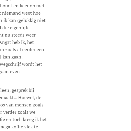
t houdt en keer op met
dat niemand weet hoe
 ik kan (gelukkig niet
 die eigenlijk
mt nu steeds weer
Angst heb ik, het
m zoals al eerder een
l kan gaan.
 wegschrijf wordt het
 gaan even
leen, gesprek bij
maakt... Hoewel, de
gros van mensen zoals
er verder zoals we
ie en toch kreeg ik het
ega koffie vlek te