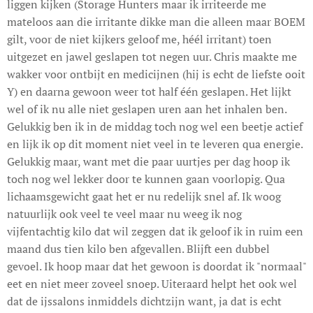
liggen kijken (Storage Hunters maar ik irriteerde me
mateloos aan die irritante dikke man die alleen maar BOEM
gilt, voor de niet kijkers geloof me, héél irritant) toen
uitgezet en jawel geslapen tot negen uur. Chris maakte me
wakker voor ontbijt en medicijnen (hij is echt de liefste ooit
Y) en daarna gewoon weer tot half één geslapen. Het lijkt
wel of ik nu alle niet geslapen uren aan het inhalen ben.
Gelukkig ben ik in de middag toch nog wel een beetje actief
en lijk ik op dit moment niet veel in te leveren qua energie.
Gelukkig maar, want met die paar uurtjes per dag hoop ik
toch nog wel lekker door te kunnen gaan voorlopig. Qua
lichaamsgewicht gaat het er nu redelijk snel af. Ik woog
natuurlijk ook veel te veel maar nu weeg ik nog
vijfentachtig kilo dat wil zeggen dat ik geloof ik in ruim een
maand dus tien kilo ben afgevallen. Blijft een dubbel
gevoel. Ik hoop maar dat het gewoon is doordat ik "normaal"
eet en niet meer zoveel snoep. Uiteraard helpt het ook wel
dat de ijssalons inmiddels dichtzijn want, ja dat is echt