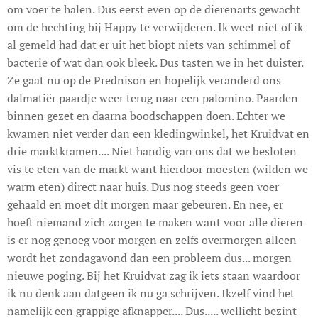
om voer te halen. Dus eerst even op de dierenarts gewacht
om de hechting bij Happy te verwijderen. Ik weet niet of ik
al gemeld had dat er uit het biopt niets van schimmel of
bacterie of wat dan ook bleek. Dus tasten we in het duister.
Ze gaat nu op de Prednison en hopelijk veranderd ons
dalmatiër paardje weer terug naar een palomino. Paarden
binnen gezet en daarna boodschappen doen. Echter we
kwamen niet verder dan een kledingwinkel, het Kruidvat en
drie marktkramen.... Niet handig van ons dat we besloten
vis te eten van de markt want hierdoor moesten (wilden we
warm eten) direct naar huis. Dus nog steeds geen voer
gehaald en moet dit morgen maar gebeuren. En nee, er
hoeft niemand zich zorgen te maken want voor alle dieren
is er nog genoeg voor morgen en zelfs overmorgen alleen
wordt het zondagavond dan een probleem dus... morgen
nieuwe poging. Bij het Kruidvat zag ik iets staan waardoor
ik nu denk aan datgeen ik nu ga schrijven. Ikzelf vind het
namelijk een grappige afknapper.... Dus..... wellicht bezint