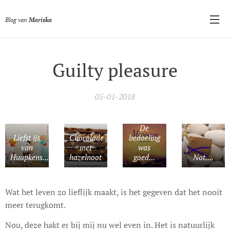
Blog van
Mariska
Guilty pleasure
05-01-2018
De
Liefst ijs
Chocolade
bedoeling
van
met
was
Huupkens...
hazelnoot
goed...
Not....
Wat het leven zo lieflijk maakt, is het gegeven dat het nooit
meer terugkomt.
Nou, deze hakt er bij mij nu wel even in. Het is natuurlijk