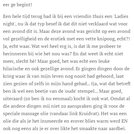
eer ge begint!
Een hele tijd terug had ik bij een vriendin thuis een 'Ladies
night', nu ik dat typ besef ik dat dit niet verklaard wat voor
een avond dit is. Maar deze avond was gericht op een avond
vol gezelligheid en de erotiek met een vette knipoog, echt?!
Ja, echt waar. Wat wel heel erg is, is dat ik me probeer te
herinneren bij wie het nou was? En dat weet ik echt niet
meer, slecht hé! Maar goed, het was echt een leuke
hilarische en ook gezellige avond. Er gingen dingen door de
kring waar ik van mijn leven nog nooit had gehoord, laat
zien gezien of zelfs in mijn hand gehad... tja, wat dat betreft
ben ik wel een beetje van de 'oude' stempel... Maar goed,
uiteraard (zo ben ik nu eenmaal) kocht ik ook wat. Omdat al
die andere dingen mij niet zo aanspraken ging ik voor de
speciale massage olie (vandaar link Kruidvat). Het was een
olie die als je het insmeerde en erover blies warm werd EN
ook nog eens als je er over likte het smaakte naar aardbei.