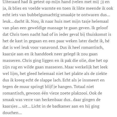
Uiteraard had ik getest op mijn hand (velen met mij ;)) en
ja, ik blies en voelde warmte en toen ik likte meende ik ook
echt iets van bubbelgumachtig smaakje te ontwaren dus...
leuk... dacht ik. Nou, ik naar huis met mijn tasje helemaal
van plan een geweldige massage te gaan geven. Ik geloof
dat Chris toen nacht had of in ieder geval bij thuiskomst is
het de kast in gegaan en een paar weken later dacht ik, hé
dat is wel leuk voor vanavond. Dus ik heel romantisch,
kaarsje aan en ik handdoek neer gelegd ik zou gaan
masseren. Chris ging liggen en ik pak die olie, doe het op
zijn rug en wilde gaan masseren. Maar werkelijk het leek
wel lijm, het gleed helemaal niet het plakte als de ziekte
dus ik kreeg echt de slappe lach. Echt als je insmeert en
tegen de muur springt blijf je hangen. Totaal niet
romantisch, gewoon één vieze zoete plakzooi. Ook de
smaak was verre van herkenbaar dus.. daar gingen de
kaarsjes ... uit... Licht in de badkamer aan en hij ging
douchen...