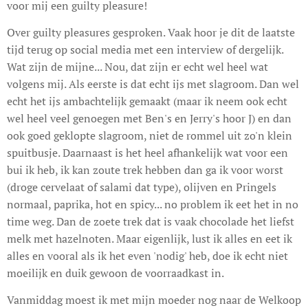
voor mij een guilty pleasure!
Over guilty pleasures gesproken. Vaak hoor je dit de laatste
tijd terug op social media met een interview of dergelijk.
Wat zijn de mijne... Nou, dat zijn er echt wel heel wat
volgens mij. Als eerste is dat echt ijs met slagroom. Dan wel
echt het ijs ambachtelijk gemaakt (maar ik neem ook echt
wel heel veel genoegen met Ben's en Jerry's hoor J) en dan
ook goed geklopte slagroom, niet de rommel uit zo'n klein
spuitbusje. Daarnaast is het heel afhankelijk wat voor een
bui ik heb, ik kan zoute trek hebben dan ga ik voor worst
(droge cervelaat of salami dat type), olijven en Pringels
normaal, paprika, hot en spicy... no problem ik eet het in no
time weg. Dan de zoete trek dat is vaak chocolade het liefst
melk met hazelnoten. Maar eigenlijk, lust ik alles en eet ik
alles en vooral als ik het even 'nodig' heb, doe ik echt niet
moeilijk en duik gewoon de voorraadkast in.
Vanmiddag moest ik met mijn moeder nog naar de Welkoop