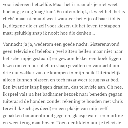
voor iedereen hetzelfde. Maar het is naar als je niet weet
hoelang je nog 'mag/ kan'. En uiteindelijk, ik weet het, het is
cliché maar niemand weet wanneer het zijn of haar tijd is.
Ja, diegene die er zelf voor kiezen uit het leven te stappen
maar gelukkig snap ik nooit hoe die denken...
Vannacht ja ja, wederom een goede nacht. Gisterenavond
geen televisie of telefoon (wel zitten bellen maar niet naar
het schermpje gestaard) en gewoon lekker een boek liggen
lezen om een uur of elf in slaap gevallen en vannacht om
drie uur wakker van de krampen in mijn buik. Uiteindelijk
alleen kunnen plassen en toch maar weer terug naar bed.
Een kwartier lang liggen draaien, dus televisie aan. Oh nee,
ik speel vals na het badkamer bezoek naar beneden gegaan
(uiteraard de honden zonder rekening te houden met Chris
terwijl ik zachtjes deed) en een plakje van mijn zelf
gebakken bananenbrood gegeten, glaasje water en morfine
en weer terug naar boven. Toen denk klein uurtje televisie