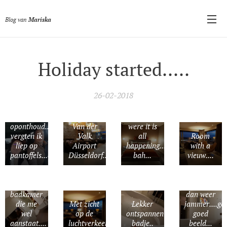
Blog van
Mariska
Holiday started.....
En wij
26-02-2018
zijn
onderweg...na
een beetje
oponthoud..schoenen
Van der
were it is
vergten ik
Valk
all
Room
liep op
Airport
happening...
with a
pantoffels...echt!!
Düsseldorf...
bah...
vieuw....
Een
Dat is
badkamer
dan weer
die me
Met zicht
Lekker
jammer....ge
wel
op de
ontspannen
goed
aanstaat....
luchtverkeerstoren....
badje..
beeld...