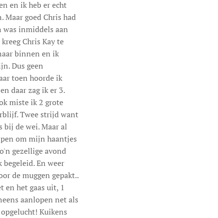
en en ik heb er echt
an. Maar goed Chris had
en was inmiddels aan
kreeg Chris Kay te
 naar binnen en ik
ijn. Dus geen
aar toen hoorde ik
n daar zag ik er 3.
ok miste ik 2 grote
lijf. Twee strijd want
 bij de wei. Maar al
elpen om mijn haantjes
zo'n gezellige avond
 begeleid. En weer
oor de muggen gepakt..
 en het gaas uit, 1
neens aanlopen net als
 opgelucht! Kuikens