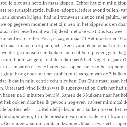
el je niet aan het zijn maar kippen'. Echter het zijn mijn kipp
tress (ei-transplantatie, kuiken-adoptie, iedere avond tellen) v
 aan kunnen krijgen (had mij trouwens niet zo snel gelukt..) 
 we op gegeven moment met zijn 3en in het kippenhok en daar 
totaal niet besefte dat wat hij deed niet oké was! Dus Kay weer
uikentjes te tellen. F#ck, ik zag er maar 3! Het moeten er 10 z
d maar kuiken en kippenjacht. Eerst vond ik helemaal niets m
e weides (ja mensen een kuiken kan echt hard piepen, gelukkig) e
 mijn hoofd zei gelijk dat ik er dan pas 6 had. Nog 4 te gaan. O
rtussen zaten er twee hanen vast op het net van het kippenverb
rst ging ik nog door met het proberen te vangen van de 3 kuikens
dat ik dat in mijn eentje echt niet kon. Dus Chris maar gaan h
len. Uiteraard (vind ik dan) was ik superkwaad op Chris het had 
y, hanen na 5 minuten bevrijd. Samen de 3 kuikens naar het hok
et hek ook en daar ben ik gewoon nog even 10 keer minimaal d
rode bultjes heb ☹. Uiteindelijk kwam er 1 kuiken tussen het net
bij de stapmoelen, 1 in de moestuin van mijn vader en 1 kwam i
. Geen idee waar die vandaan kwamen. Maar ik was echt super