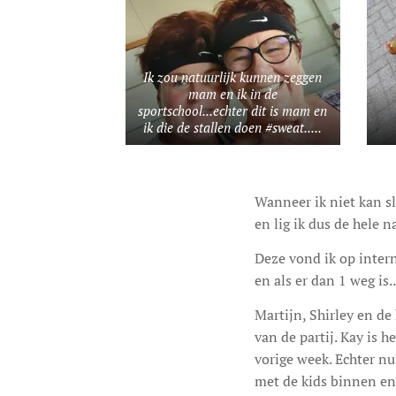
Ik zou natuurlijk kunnen zeggen
mam en ik in de
sportschool...echter dit is mam en
ik die de stallen doen #sweat.....
Wanneer ik niet kan sl
en lig ik dus de hele 
Deze vond ik op intern
en als er dan 1 weg is..
Martijn, Shirley en de
van de partij. Kay is h
vorige week. Echter nu
met de kids binnen en