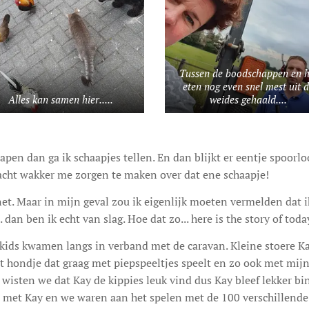
Tussen de boodschappen en h
eten nog even snel mest uit 
Alles kan samen hier.....
weides gehaald....
apen dan ga ik schaapjes tellen. En dan blijkt er eentje spoorl
nacht wakker me zorgen te maken over dat ene schaapje!
et. Maar in mijn geval zou ik eigenlijk moeten vermelden dat ik
. dan ben ik echt van slag. Hoe dat zo... here is the story of toda
 kids kwamen langs in verband met de caravan. Kleine stoere K
et hondje dat graag met piepspeeltjes speelt en zo ook met mijn 
 wisten we dat Kay de kippies leuk vind dus Kay bleef lekker b
 met Kay en we waren aan het spelen met de 100 verschillende 