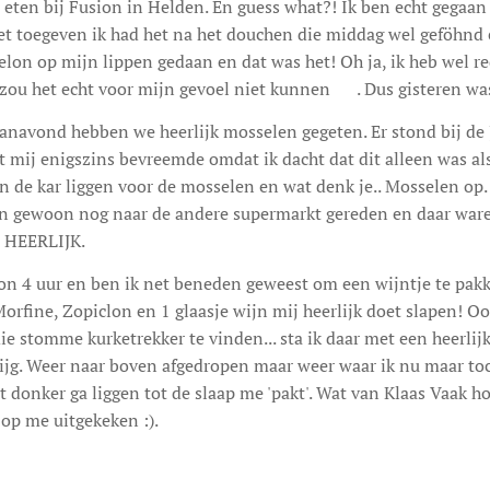
eten bij Fusion in Helden. En guess what?! Ik ben echt gegaan
t toegeven ik had het na het douchen die middag wel geföhnd 
lon op mijn lippen gedaan en dat was het! Oh ja, ik heb wel re
zou het echt voor mijn gevoel niet kunnen 😊. Dus gisteren wa
anavond hebben we heerlijk mosselen gegeten. Er stond bij de
 mij enigszins bevreemde omdat ik dacht dat dit alleen was al
n de kar liggen voor de mosselen en wat denk je.. Mosselen op
ijn gewoon nog naar de andere supermarkt gereden en daar ware
, HEERLIJK.
on 4 uur en ben ik net beneden geweest om een wijntje te pakke
orfine, Zopiclon en 1 glaasje wijn mij heerlijk doet slapen! Ook
ie stomme kurketrekker te vinden... sta ik daar met een heerlijk
rijg. Weer naar boven afgedropen maar weer waar ik nu maar to
donker ga liggen tot de slaap me 'pakt'. Wat van Klaas Vaak hoe
 op me uitgekeken :).