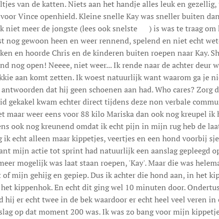
jes van de katten. Niets aan het handje alles leuk en gezellig, 
 voor Vince openhield. Kleine snelle Kay was sneller buiten da
ok niet meer de jongste (lees ook snelste 😊) is was te traag o
rst nog gewoon heen en weer rennend, spelend en niet echt wet
uken en hoorde Chris en de kinderen buiten roepen naar Kay. Sh
ond nog open! Neeee, niet weer... Ik rende naar de achter deur w
kkie aan komt zetten. Ik woest natuurlijk want waarom ga je ni
n antwoorden dat hij geen schoenen aan had. Who cares? Zorg d
uid gekakel kwam echter direct tijdens deze non verbale commun
e het maar weer eens voor 88 kilo Mariska dan ook nog kreupel i
ns ook nog kreunend omdat ik echt pijn in mijn rug heb de laat
ik echt alleen maar kippetjes, veertjes en een hond voorbij sjez
nt mijn actie tot sprint had natuurlijk een aanslag gepleegd 
eer mogelijk was laat staan roepen, 'Kay'. Maar die was helem
 of mijn gehijg en gepiep. Dus ik achter die hond aan, in het ki
 het kippenhok. En echt dit ging wel 10 minuten door. Ondertus
 hij er echt twee in de bek waardoor er echt heel veel veren i
tslag op dat moment 200 was. Ik was zo bang voor mijn kippetj