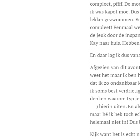
compleet, pffff. De mo
ik was kapot moe. Dus
lekker gezwommen. En t
compleet! Eenmaal wee
de jeuk door de inspan
Kay naar huis. Hebben 
En daar lag ik dus vana
Afgezien van dit avont
weet het maar ik ben h
dat ik zo ondankbaar k
ik soms best verdrieti
denken waarom typ je h
😊) hierin uiten. En al
maar hé ik heb toch ec
helemaal niet in! Dus b
Kijk want het is echt 