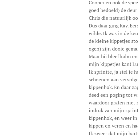
Cooper en ook de speelt
goed bedoeld) de deur
Chris die natuurlijk o
Dus daar ging Kay. Ee
wilde. Ik was in de ke
de kleine kippetjes st
ogen) zijn dooie gema
Maar hij bleef kalm e
mijn kippetjes kan! L
Ik sprintte, ja stel j
schoenen aan vervolge
kippenhok. En daar zag 
deed een poging tot wa
waardoor praten niet m
indruk van mijn sprint
kippenhok, en weer in
kippen en veren en had
Ik zweer dat mijn har