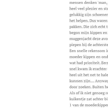
mensen denken 'man, st
heel veel plezier en s
gelukkig zijn schoenen
het helpen. Dus waren
pakken. Die zich echt 
begon mijn kippen en k
muggenjacht deze avon
piepen bij de achterst
Een snelle rekensom in
moeder kippen en onde
wat had prioriteit. Ee
snel kwam ik erachter 
heel uit het net te ha
kunnen zijn.... Anywa
door zoeken. Buiten h
Als of ik niet genoeg 
kuikentje zat achter 
1 van de moederkippen