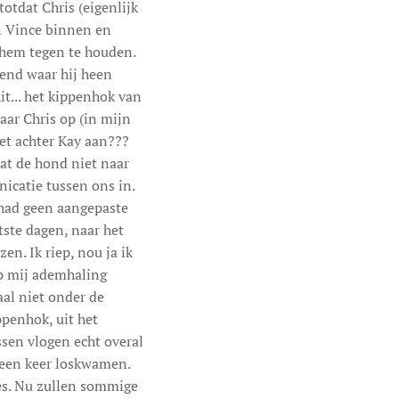
totdat Chris (eigenlijk
n Vince binnen en
m hem tegen te houden.
end waar hij heen
it... het kippenhok van
aar Chris op (in mijn
et achter Kay aan???
at de hond niet naar
icatie tussen ons in.
k had geen aangepaste
ste dagen, naar het
en. Ik riep, nou ja ik
op mij ademhaling
aal niet onder de
ppenhok, uit het
sen vlogen echt overal
n een keer loskwamen.
es. Nu zullen sommige