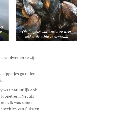
et
de
Oh, jongens wat waren ze weer
lekker de echte zeeuwse.....
oos verdwenen te zijn
 kippetjes ga tellen
y.
ay was natuurlijk ook
kippetjes... Net als
innen. Ik was samen
speeltjes van Suka en