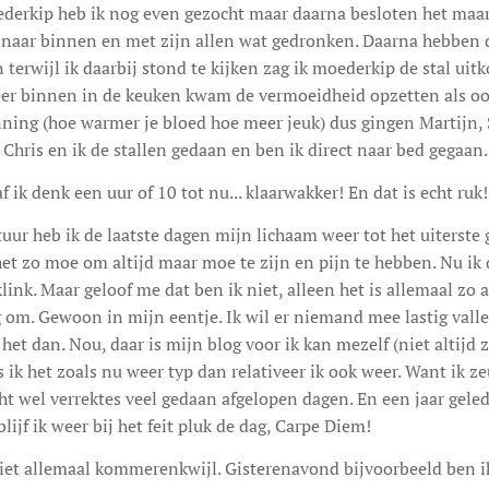
ederkip heb ik nog even gezocht maar daarna besloten het maar
 naar binnen en met zijn allen wat gedronken. Daarna hebben 
erwijl ik daarbij stond te kijken zag ik moederkip de stal uitk
r binnen in de keuken kwam de vermoeidheid opzetten als ook
ning (hoe warmer je bloed hoe meer jeuk) dus gingen Martijn, 
Chris en ik de stallen gedaan en ben ik direct naar bed gegaan.
f ik denk een uur of 10 tot nu... klaarwakker! En dat is echt ruk!
uur heb ik de laatste dagen mijn lichaam weer tot het uiterste g
et zo moe om altijd maar moe te zijn en pijn te hebben. Nu ik 
link. Maar geloof me dat ben ik niet, alleen het is allemaal zo 
g om. Gewoon in mijn eentje. Ik wil er niemand mee lastig val
et dan. Nou, daar is mijn blog voor ik kan mezelf (niet altijd z
s ik het zoals nu weer typ dan relativeer ik ook weer. Want ik z
ht wel verrektes veel gedaan afgelopen dagen. En een jaar geled
lijf ik weer bij het feit pluk de dag, Carpe Diem!
niet allemaal kommerenkwijl. Gisterenavond bijvoorbeeld ben i