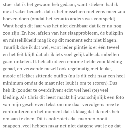
stoer dat ik het gewoon heb gedaan, want stiekem had ik
me al vaker bedacht dat ik het misschien niet eens meer zou
hoeven doen (omdat het senario anders was voorspeld).
Want begin dit jaar was het niet denkbaar dat ik er nu nog
zou zijn. En hoe, afzien van het slaapprobleem, de buikpijn
en misselijkheid mag ik op dit moment echt niet klagen.
Tuurlijk doe ik dat wel, want ieder pijntje is er één teveel
en het feit blijft dat als ik iets voel gelijk alle alarmbellen
gaan rinkelen. Ik heb altijd een enorme liefde voor kleding
gehad, en verwende mezelf ook regelmatig met leuke,
mooie of lekker zittende outfits (nu is dit echt naar een heel
minimum omdat de maat niet leuk is om te scoren). Dus
heb ik (zonder te overdrijven) echt wel heel (te) veel
kleding. Als Chris dit leest maakt hij waarschijnlijk een foto
van mijn geschreven tekst om me daar vervolgens mee te
confronteren op het moment dat ik klaag dat ik niets heb
om aan te doen. Dit is ook zoiets dat mannen nooit
snappen, veel hebben maar net niet datgene wat je op dat