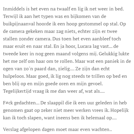
Inmiddels is het even na twaalf en lig ik net weer in bed.
Terwijl ik aan het typen was en bijkomen van de
buikpijnaanval hoorde ik een hoop gestommel op stal. Op
de camera gekeken maar zag niets, echter zijn er twee
stallen zonder camera. Dus toen het even aanbleef toch
maar eruit en naar stal. En ja hoor, Lucara lag vast... de
tweede keer in nog geen maand volgens mij. Gelukkig lukte
het me zelf om haar om te rollen. Maar wat een paniek in de
ogen van zo´n paard dan, zielig.... Ze zijn dan echt
hulpeloos. Maar goed, ik lig nog steeds te trillen op bed en
ben blij op en mijn goede oren en mijn gevoel.
Tegelijkertijd vraag ik me dan weer af, wat als....
F#ck gedachten... De slaappil die ik een uur geleden in heb
genomen gaat op zeker niet meer werken vrees ik. Hopelijk
kan ik toch slapen, want ineens ben ik helemaal op....
Verslag afgelopen dagen moet maar even wachten..