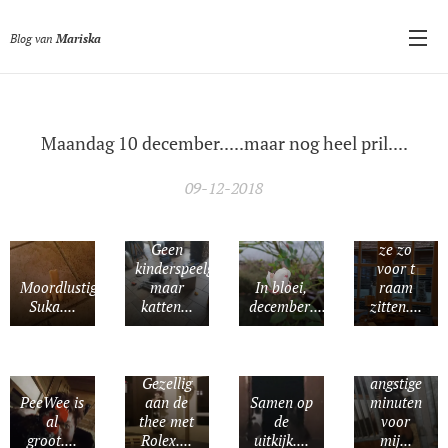
Blog van
Mariska
Maandag 10 december.....maar nog heel pril....
09-12-2018
Blijf het
Niets aan
moeilijk
het
vinden als
handje,
Geen
ze zo
de
kinderspeelgoed
voor t
schaafplekke
Moordlustige
maar
In bloei,
raam
op de
Suka....
katten...
december.....
zitten....
wand zijn
de enige
herinneringe
aan 10
Gezellig
angstige
PeeWee is
aan de
Samen op
minuten
al
thee met
de
voor
groot....
Rolex....
uitkijk....
mij...