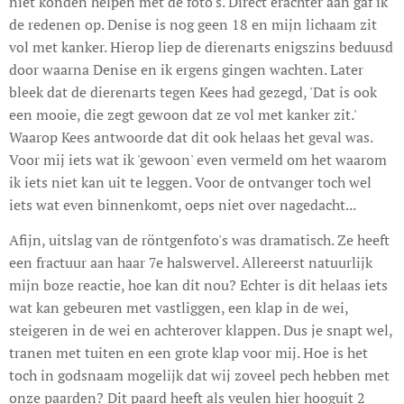
niet konden helpen met de foto's. Direct erachter aan gaf ik
de redenen op. Denise is nog geen 18 en mijn lichaam zit
vol met kanker. Hierop liep de dierenarts enigszins beduusd
door waarna Denise en ik ergens gingen wachten. Later
bleek dat de dierenarts tegen Kees had gezegd, 'Dat is ook
een mooie, die zegt gewoon dat ze vol met kanker zit.'
Waarop Kees antwoorde dat dit ook helaas het geval was.
Voor mij iets wat ik 'gewoon' even vermeld om het waarom
ik iets niet kan uit te leggen. Voor de ontvanger toch wel
iets wat even binnenkomt, oeps niet over nagedacht...
Afijn, uitslag van de röntgenfoto's was dramatisch. Ze heeft
een fractuur aan haar 7e halswervel. Allereerst natuurlijk
mijn boze reactie, hoe kan dit nou? Echter is dit helaas iets
wat kan gebeuren met vastliggen, een klap in de wei,
steigeren in de wei en achterover klappen. Dus je snapt wel,
tranen met tuiten en een grote klap voor mij. Hoe is het
toch in godsnaam mogelijk dat wij zoveel pech hebben met
onze paarden? Dit paard heeft als veulen hier hooguit 2