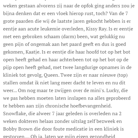
weken gestaan alvorens zij naar de opfok ging anders zou je
bijna denken dat er een vloek hierop rust, toch? Van de 7
grote paarden die wij de laatste jaren gekocht hebben is er
eentje aan acute leukemie overleden, Kissy Ray. Is er eentje
met een gebroken schaam (darm) been, wat gelukkig nu
geen pijn of ongemak aan het paard geeft en dus is goed
gekomen, Kaatje. Is er eentje die haar hoofd tot op het bot
open heeft gehad en haar achterbeen tot op het bot op de
pijp open heeft gehad, met twee langdurige opnames in de
kliniek tot gevolg, Queen. Twee zijn er naar nieuwe (top)
stallen omdat ik niet lang meer dacht te leven en nu dit
weer... Om nog maar te zwijgen over de mini's. Lucky, die
we pas hebben moeten laten inslapen na alles geprobeerd
te hebben aan zijn chronische hoefbevangenheid.
Snowflake, die alweer 7 jaar geleden is overleden na 2
weken dokteren helaas zonder uitslag zelf bezweek en
Bobby Brown die door foute medicatie in een kliniek is
gestorven.... Oh ja, laten we mijn eigen gezondheid