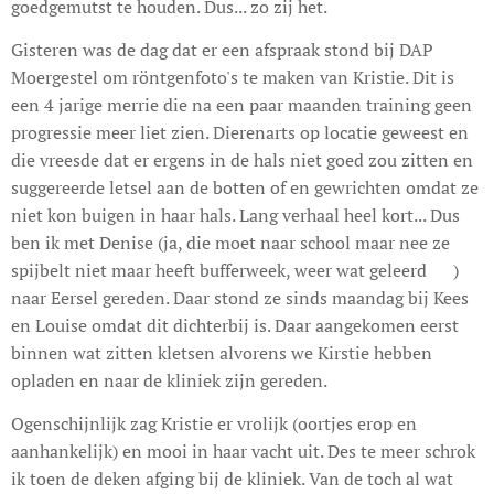
goedgemutst te houden. Dus... zo zij het.
Gisteren was de dag dat er een afspraak stond bij DAP
Moergestel om röntgenfoto's te maken van Kristie. Dit is
een 4 jarige merrie die na een paar maanden training geen
progressie meer liet zien. Dierenarts op locatie geweest en
die vreesde dat er ergens in de hals niet goed zou zitten en
suggereerde letsel aan de botten of en gewrichten omdat ze
niet kon buigen in haar hals. Lang verhaal heel kort... Dus
ben ik met Denise (ja, die moet naar school maar nee ze
spijbelt niet maar heeft bufferweek, weer wat geleerd 😊)
naar Eersel gereden. Daar stond ze sinds maandag bij Kees
en Louise omdat dit dichterbij is. Daar aangekomen eerst
binnen wat zitten kletsen alvorens we Kirstie hebben
opladen en naar de kliniek zijn gereden.
Ogenschijnlijk zag Kristie er vrolijk (oortjes erop en
aanhankelijk) en mooi in haar vacht uit. Des te meer schrok
ik toen de deken afging bij de kliniek. Van de toch al wat