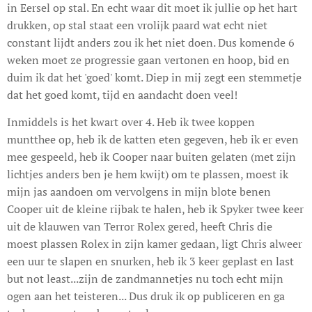
in Eersel op stal. En echt waar dit moet ik jullie op het hart
drukken, op stal staat een vrolijk paard wat echt niet
constant lijdt anders zou ik het niet doen. Dus komende 6
weken moet ze progressie gaan vertonen en hoop, bid en
duim ik dat het 'goed' komt. Diep in mij zegt een stemmetje
dat het goed komt, tijd en aandacht doen veel!
Inmiddels is het kwart over 4. Heb ik twee koppen
muntthee op, heb ik de katten eten gegeven, heb ik er even
mee gespeeld, heb ik Cooper naar buiten gelaten (met zijn
lichtjes anders ben je hem kwijt) om te plassen, moest ik
mijn jas aandoen om vervolgens in mijn blote benen
Cooper uit de kleine rijbak te halen, heb ik Spyker twee keer
uit de klauwen van Terror Rolex gered, heeft Chris die
moest plassen Rolex in zijn kamer gedaan, ligt Chris alweer
een uur te slapen en snurken, heb ik 3 keer geplast en last
but not least...zijn de zandmannetjes nu toch echt mijn
ogen aan het teisteren... Dus druk ik op publiceren en ga