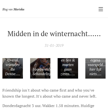
Blog van
Mariska
Midden in de winternacht......
Tijdens
de echo
31-01-2019
trok mijn
Dit was
lichaam
onderweg
het niet
nog
Overal
en ben ik
ergens
vriendjes
moeten
voorspeld...e
die
Voorbereiding
gaan
hier ligt
Denise.....
behandeling.....
zitten......
niets.....
Friendship isn't about who came first and who you've
known the longest. It's about who came and never left.
Donderdagnacht 3 uur. Wakker 1.58 minuten. Huidige