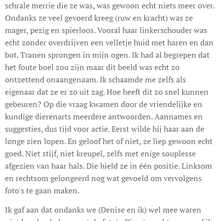
schrale merrie die ze was, was gewoon echt niets meer over.
Ondanks ze veel gevoerd kreeg (ruw en kracht) was ze
mager, pezig en spierloos. Vooral haar linkerschouder was
echt zonder overdrijven een velletje huid met haren en dan
bot. Tranen sprongen in mijn ogen. Ik had al begrepen dat
het foute boel zou zijn maar dit beeld was echt zo
ontzettend onaangenaam. Ik schaamde me zelfs als
eigenaar dat ze er zo uit zag. Hoe heeft dit zo snel kunnen
gebeuren? Op die vraag kwamen door de vriendelijke en
kundige dierenarts meerdere antwoorden. Aannames en
suggesties, dus tijd voor actie. Eerst wilde hij haar aan de
longe zien lopen. En geloof het of niet, ze liep gewoon echt
goed. Niet stijf, niet kreupel, zelfs met enige souplesse
afgezien van haar hals. Die hield ze in één positie. Linksom
en rechtsom gelongeerd nog wat gevoeld om vervolgens
foto's te gaan maken.
Ik gaf aan dat ondanks we (Denise en ik) wel mee waren