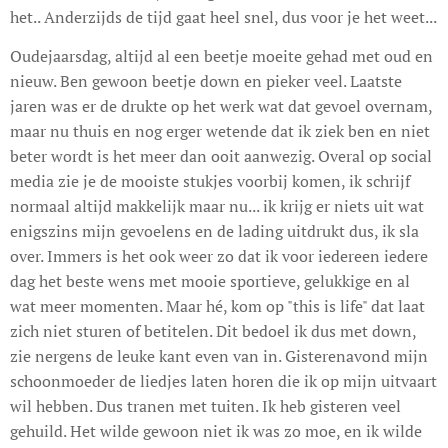
het.. Anderzijds de tijd gaat heel snel, dus voor je het weet...
Oudejaarsdag, altijd al een beetje moeite gehad met oud en
nieuw. Ben gewoon beetje down en pieker veel. Laatste
jaren was er de drukte op het werk wat dat gevoel overnam,
maar nu thuis en nog erger wetende dat ik ziek ben en niet
beter wordt is het meer dan ooit aanwezig. Overal op social
media zie je de mooiste stukjes voorbij komen, ik schrijf
normaal altijd makkelijk maar nu... ik krijg er niets uit wat
enigszins mijn gevoelens en de lading uitdrukt dus, ik sla
over. Immers is het ook weer zo dat ik voor iedereen iedere
dag het beste wens met mooie sportieve, gelukkige en al
wat meer momenten. Maar hé, kom op "this is life" dat laat
zich niet sturen of betitelen. Dit bedoel ik dus met down,
zie nergens de leuke kant even van in. Gisterenavond mijn
schoonmoeder de liedjes laten horen die ik op mijn uitvaart
wil hebben. Dus tranen met tuiten. Ik heb gisteren veel
gehuild. Het wilde gewoon niet ik was zo moe, en ik wilde