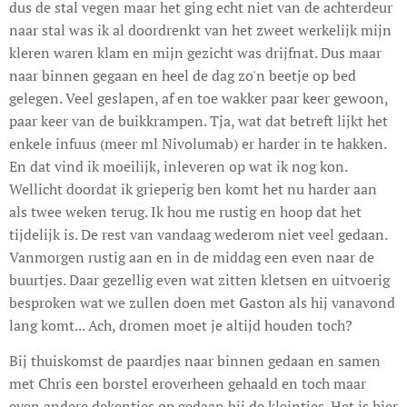
dus de stal vegen maar het ging echt niet van de achterdeur
naar stal was ik al doordrenkt van het zweet werkelijk mijn
kleren waren klam en mijn gezicht was drijfnat. Dus maar
naar binnen gegaan en heel de dag zo'n beetje op bed
gelegen. Veel geslapen, af en toe wakker paar keer gewoon,
paar keer van de buikkrampen. Tja, wat dat betreft lijkt het
enkele infuus (meer ml Nivolumab) er harder in te hakken.
En dat vind ik moeilijk, inleveren op wat ik nog kon.
Wellicht doordat ik grieperig ben komt het nu harder aan
als twee weken terug. Ik hou me rustig en hoop dat het
tijdelijk is. De rest van vandaag wederom niet veel gedaan.
Vanmorgen rustig aan en in de middag een even naar de
buurtjes. Daar gezellig even wat zitten kletsen en uitvoerig
besproken wat we zullen doen met Gaston als hij vanavond
lang komt... Ach, dromen moet je altijd houden toch?
Bij thuiskomst de paardjes naar binnen gedaan en samen
met Chris een borstel eroverheen gehaald en toch maar
even andere dekentjes op gedaan bij de kleintjes. Het is hier