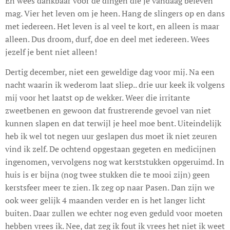
En wees dankbaar voor de dingen die je vandaag beleven
mag. Vier het leven om je heen. Hang de slingers op en dans
met iedereen. Het leven is al veel te kort, en alleen is maar
alleen. Dus droom, durf, doe en deel met iedereen. Wees
jezelf je bent niet alleen!
Dertig december, niet een geweldige dag voor mij. Na een
nacht waarin ik wederom laat sliep.. drie uur keek ik volgens
mij voor het laatst op de wekker. Weer die irritante
zweetbenen en gewoon dat frustrerende gevoel van niet
kunnen slapen en dat terwijl je heel moe bent. Uiteindelijk
heb ik wel tot negen uur geslapen dus moet ik niet zeuren
vind ik zelf. De ochtend opgestaan gegeten en medicijnen
ingenomen, vervolgens nog wat kerststukken opgeruimd. In
huis is er bijna (nog twee stukken die te mooi zijn) geen
kerstsfeer meer te zien. Ik zeg op naar Pasen. Dan zijn we
ook weer gelijk 4 maanden verder en is het langer licht
buiten. Daar zullen we echter nog even geduld voor moeten
hebben vrees ik. Nee, dat zeg ik fout ik vrees het niet ik weet