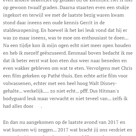
op gewoon twaalf graden. Daarna staarten even een stukje
ingekort en terwijl we met de laatste bezig waren kwam
stond daar ineens een oude kennis Gerrit in de
staldeuropening. En hoewel ik het kei leuk vond dat hij er
was zo maar ineens, was te moe om enthousiast te doen...
Na een tijdje kon ik mijn ogen echt niet meer open houden
en heb ik mezelf geëxcuseerd. Eenmaal boven bedacht ik me
dat ik beter eerst wat kon eten dus weer naar beneden en
even wakker gebleven om wat te eten. Vervolgens met Chris
een film gekeken op Pathé thuis. Een echte actie film voor
volwassenen, echter met een heel hoog Walt Disney-
gehalte... werkelijk..... zo niet echt... pfff. Dus Hitman's
bodyguard leuk maar verwacht er niet teveel van... zelfs ik
had alles door 😊.
En dan nu aangekomen op de laatste avond van 2017 en
wat kunnen wij zeggen... 2017 wat bracht jij ons verdriet en