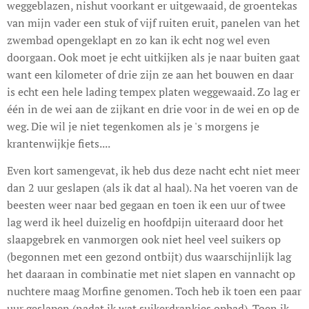
weggeblazen, nishut voorkant er uitgewaaid, de groentekas
van mijn vader een stuk of vijf ruiten eruit, panelen van het
zwembad opengeklapt en zo kan ik echt nog wel even
doorgaan. Ook moet je echt uitkijken als je naar buiten gaat
want een kilometer of drie zijn ze aan het bouwen en daar
is echt een hele lading tempex platen weggewaaid. Zo lag er
één in de wei aan de zijkant en drie voor in de wei en op de
weg. Die wil je niet tegenkomen als je 's morgens je
krantenwijkje fiets....
Even kort samengevat, ik heb dus deze nacht echt niet meer
dan 2 uur geslapen (als ik dat al haal). Na het voeren van de
beesten weer naar bed gegaan en toen ik een uur of twee
lag werd ik heel duizelig en hoofdpijn uiteraard door het
slaapgebrek en vanmorgen ook niet heel veel suikers op
(begonnen met een gezond ontbijt) dus waarschijnlijk lag
het daaraan in combinatie met niet slapen en vannacht op
nuchtere maag Morfine genomen. Toch heb ik toen een paar
uur geslapen (nadat ik wat suikerdrankjes ophad). Toen ik