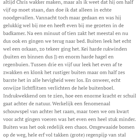
altijd Chris wakker maken, maar als ik weet dat hij om half
vijf op moet staan, dan doe ik dat alleen in echte
noodgevallen. Vannacht toch maar gedaan en was hij
gelukkig wel bij me en heeft even bij me gezeten in de
badkamer. Na een minuut of tien zakt het meestal en nu
dus ook en gingen we terug naar bed. Buiten leek het echt
wel een orkaan, zo tekeer ging het. Kei harde rukwinden
(buiten en binnen dus J) en enorm harde hagel en
regenbuien. Tussen drie en vijf uur leek het even af te
zwakken en klonk het rustiger buiten maar om half zes
barste het in alle hevigheid weer los. En onweer, echt
onwijze lichtflitsen verlichten de hele buitenboel.
Indrukwekkend om te zien, hoe een enorme kracht er schuil
gaat achter de natuur. Werkelijk een fenomenaal
schouwspel van achter het raam, maar toen we om kwart
voor acht gingen voeren was het even een heel stuk minder.
Buiten was het ook redelijk een chaos. Omgewaaide bomen
op de weg, hele erf vol takken (grote) regenpijp van stal